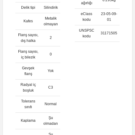
ağırlığı
Delik tipi
Silindirik
eClass
23-05-09-
Metalik
kodu
01
Kafes
olmayan
UNSPSC
31171505
Flanş sayısı,
kodu
2
dış halka
Flanş sayısı,
0
iç bilezik
Gevşek
Yok
flanş
Radyal iç
C3
boşluk
Tolerans
Normal
sınıfı
Şu
Kaplama
olmadan
Şu