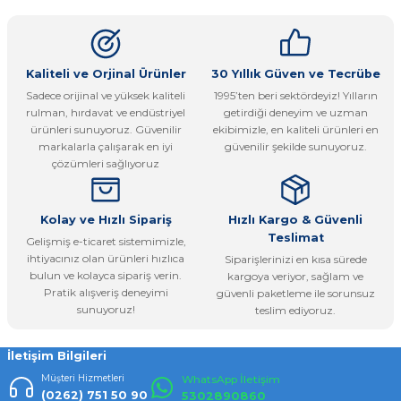
kullanarak tarafımıza iletebilirsiniz.
Görüş ve önerileriniz için teşekkür ederiz.
Ürün resmi kalitesiz, bozuk veya görüntülenemiyor.
Kaliteli ve Orjinal Ürünler
30 Yıllık Güven ve Tecrübe
Sadece orijinal ve yüksek kaliteli
1995’ten beri sektördeyiz! Yılların
Ürün açıklamasında eksik bilgiler bulunuyor.
rulman, hırdavat ve endüstriyel
getirdiği deneyim ve uzman
Ürün bilgilerinde hatalar bulunuyor.
ürünleri sunuyoruz. Güvenilir
ekibimizle, en kaliteli ürünleri en
markalarla çalışarak en iyi
güvenilir şekilde sunuyoruz.
Ürün fiyatı diğer sitelerden daha pahalı.
çözümleri sağlıyoruz
Bu ürüne benzer farklı alternatifler olmalı.
Kolay ve Hızlı Sipariş
Hızlı Kargo & Güvenli
Teslimat
Gelişmiş e-ticaret sistemimizle,
ihtiyacınız olan ürünleri hızlıca
Siparişlerinizi en kısa sürede
bulun ve kolayca sipariş verin.
kargoya veriyor, sağlam ve
Pratik alışveriş deneyimi
güvenli paketleme ile sorunsuz
Gönder
sunuyoruz!
teslim ediyoruz.
İletişim Bilgileri
Müşteri Hizmetleri
WhatsApp İletişim
(0262) 751 50 90
5302890860