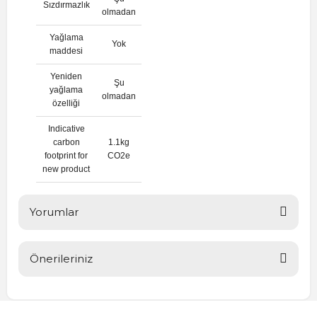
Sızdırmazlık
olmadan
Yağlama
Yok
maddesi
Yeniden
Şu
yağlama
olmadan
özelliği
Indicative
carbon
1.1kg
footprint for
CO2e
new product
Yorumlar
Önerileriniz
Bu ürüne ilk yorumu siz yapın!
Bu ürünün fiyat bilgisi, resim, ürün açıklamalarında ve diğer
konularda yetersiz gördüğünüz noktaları öneri formunu
Yorum Yaz