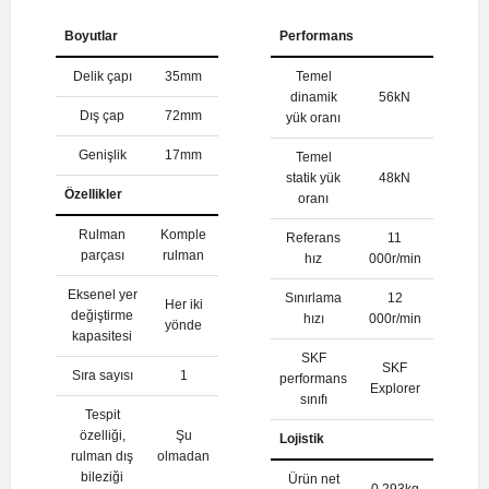
Boyutlar
Performans
Delik çapı
35mm
Temel
dinamik
56kN
Dış çap
72mm
yük oranı
Genişlik
17mm
Temel
statik yük
48kN
Özellikler
oranı
Rulman
Komple
Referans
11
parçası
rulman
hız
000r/min
Eksenel yer
Sınırlama
12
Her iki
değiştirme
hızı
000r/min
yönde
kapasitesi
SKF
SKF
Sıra sayısı
1
performans
Explorer
sınıfı
Tespit
özelliği,
Şu
Lojistik
rulman dış
olmadan
bileziği
Ürün net
0.293kg