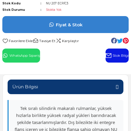
Stok Kodu
NU 207 ECP/C3
l Rulman
Stok Durumu
Stokta Yok
 Rulman
Fiyat & Stok
ulman
Tavsiye Et
Karşılaştır
n
WhatsApp Sipariş
Stok Bilgi
ı
ralı Rulman
Ürün Bilgisi
ik Makaralı Rulman
Tek sıralı silindirik makaralı rulmanlar, yüksek
hızlarla birlikte yüksek radyal yükleri barındıracak
şekilde tasarlanmışlardır. Dış bilezikte iki entegre
flanş içeren ve iç bilezikte flanşa sahip olmayan NU