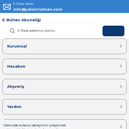
E-Posta Adresi
info@yalcinrulman.com
E-Bülten Aboneliği
KAYDOL
Kurumsal
Hesabım
Alışveriş
Yardım
Sitemizde kullanıcı deneyimini iyileştirmek
Kategoriler