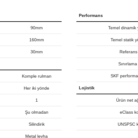
Performans
90mm
Temel dinamik 
160mm
Temel statik y
30mm
Referans
Sınırlama 
SKF performan
Komple rulman
Lojistik
Her iki yönde
1
Ürün net ağ
Şu olmadan
eClass k
Silindirik
UNSPSC 
Metal levha