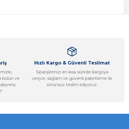
a iletebilirsiniz.
riş
Hızlı Kargo & Güvenli Teslimat
imizle,
Siparişlerinizi en kısa sürede kargoya
ca bulun ve
veriyor, sağlam ve güvenli paketleme ile
alışveriş
sorunsuz teslim ediyoruz.
!