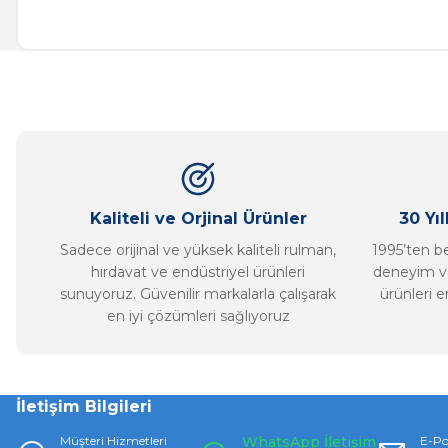
Bu ürünün fiyat bilgisi, resim, ürün açıklamalarında ve diğer ko
Görüş ve önerileriniz için teşekkür ederiz.
Ürün resmi kalitesiz, bozuk veya görüntülenemiyor.
Ürün açıklamasında eksik bilgiler bulunuyor.
Ürün bilgilerinde hatalar bulunuyor.
Ürün fiyatı diğer sitelerden daha pahalı.
Bu ürüne benzer farklı alternatifler olmalı.
Kaliteli ve Orjinal Ürünler
30 Yı
Sadece orijinal ve yüksek kaliteli rulman,
1995’ten ber
hırdavat ve endüstriyel ürünleri
deneyim ve
sunuyoruz. Güvenilir markalarla çalışarak
ürünleri e
en iyi çözümleri sağlıyoruz
İletişim Bilgileri
Müşteri Hizmetleri
WhatsApp İletişim
E-Po