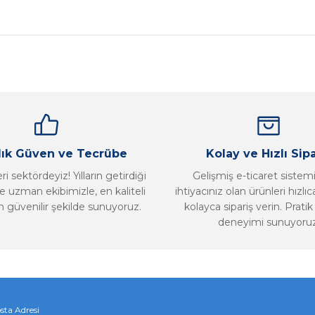
nularda yetersiz gördüğünüz noktaları öneri formunu kullanarak tarafımız
Bu ürüne ilk yorumu siz yapın!
Yorum Yaz
llık Güven ve Tecrübe
Kolay ve Hızlı Sipa
i sektördeyiz! Yılların getirdiği
Gelişmiş e-ticaret sistem
 uzman ekibimizle, en kaliteli
ihtiyacınız olan ürünleri hızlı
n güvenilir şekilde sunuyoruz.
kolayca sipariş verin. Pratik 
deneyimi sunuyoruz
Gönder
sta Adresi