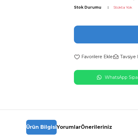
Stok Durumu
Stokta Yok
Tavsiye 
WhatsApp Sipar
Ürün Bilgisi
Yorumlar
Önerileriniz