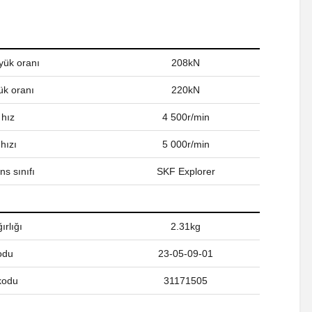
yük oranı
208kN
ük oranı
220kN
 hız
4 500r/min
hızı
5 000r/min
s sınıfı
SKF Explorer
ırlığı
2.31kg
odu
23-05-09-01
kodu
31171505