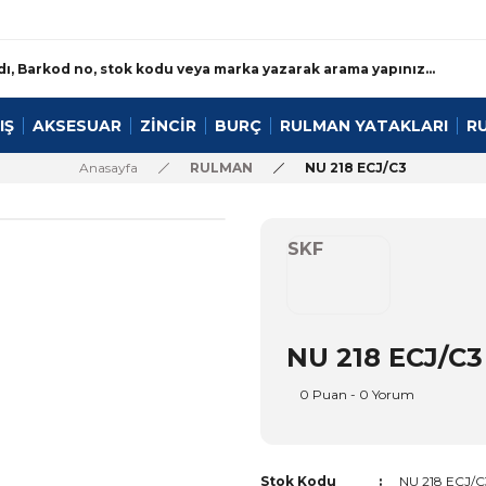
IŞ
AKSESUAR
ZİNCİR
BURÇ
RULMAN YATAKLARI
R
Anasayfa
RULMAN
NU 218 ECJ/C3
SKF
NU 218 ECJ/C3
0 Puan - 0 Yorum
Stok Kodu
NU 218 ECJ/C