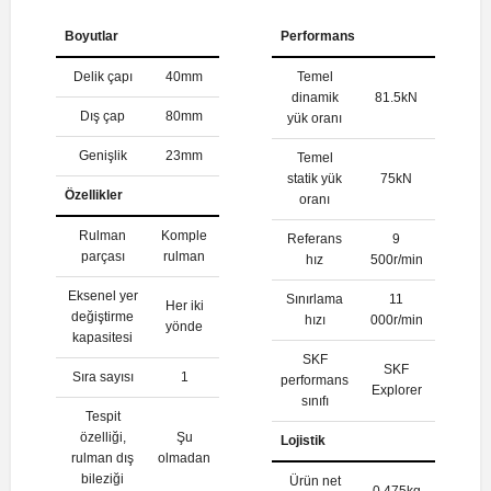
Boyutlar
Performans
Delik çapı
40mm
Temel
dinamik
81.5kN
Dış çap
80mm
yük oranı
Genişlik
23mm
Temel
statik yük
75kN
Özellikler
oranı
Rulman
Komple
Referans
9
parçası
rulman
hız
500r/min
Eksenel yer
Sınırlama
11
Her iki
değiştirme
hızı
000r/min
yönde
kapasitesi
SKF
SKF
Sıra sayısı
1
performans
Explorer
sınıfı
Tespit
özelliği,
Şu
Lojistik
rulman dış
olmadan
bileziği
Ürün net
0.475kg