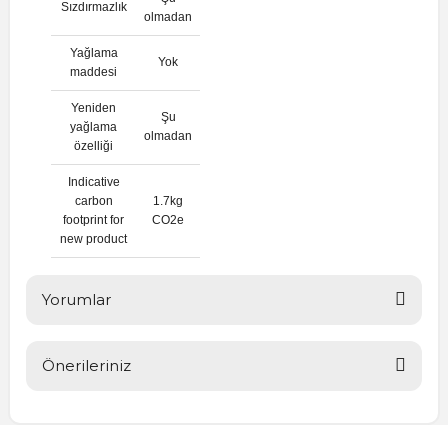
Sızdırmazlık
olmadan
Yağlama
Yok
maddesi
Yeniden
Şu
yağlama
olmadan
özelliği
Indicative
carbon
1.7kg
footprint for
CO2e
new product
Yorumlar
Önerileriniz
Bu ürüne ilk yorumu siz yapın!
Bu ürünün fiyat bilgisi, resim, ürün açıklamalarında ve diğer
konularda yetersiz gördüğünüz noktaları öneri formunu
Yorum Yaz