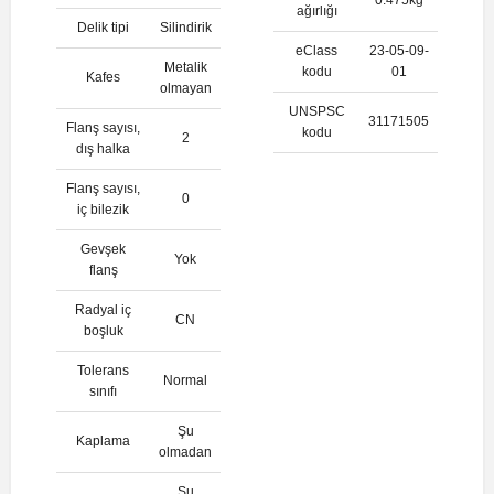
ağırlığı
Delik tipi
Silindirik
eClass
23-05-09-
Metalik
kodu
01
Kafes
olmayan
UNSPSC
31171505
Flanş sayısı,
kodu
2
dış halka
Flanş sayısı,
0
iç bilezik
Gevşek
Yok
flanş
Radyal iç
CN
boşluk
Tolerans
Normal
sınıfı
Şu
Kaplama
olmadan
Şu