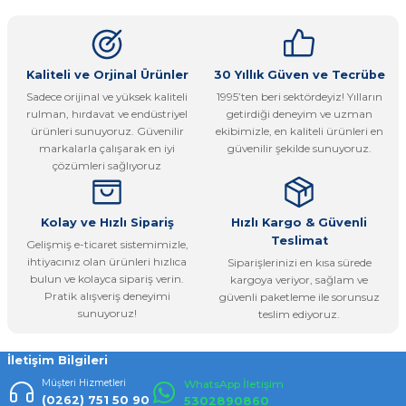
kullanarak tarafımıza iletebilirsiniz.
Görüş ve önerileriniz için teşekkür ederiz.
Ürün resmi kalitesiz, bozuk veya görüntülenemiyor.
Kaliteli ve Orjinal Ürünler
30 Yıllık Güven ve Tecrübe
Sadece orijinal ve yüksek kaliteli
1995’ten beri sektördeyiz! Yılların
Ürün açıklamasında eksik bilgiler bulunuyor.
rulman, hırdavat ve endüstriyel
getirdiği deneyim ve uzman
Ürün bilgilerinde hatalar bulunuyor.
ürünleri sunuyoruz. Güvenilir
ekibimizle, en kaliteli ürünleri en
markalarla çalışarak en iyi
güvenilir şekilde sunuyoruz.
Ürün fiyatı diğer sitelerden daha pahalı.
çözümleri sağlıyoruz
Bu ürüne benzer farklı alternatifler olmalı.
Kolay ve Hızlı Sipariş
Hızlı Kargo & Güvenli
Teslimat
Gelişmiş e-ticaret sistemimizle,
ihtiyacınız olan ürünleri hızlıca
Siparişlerinizi en kısa sürede
bulun ve kolayca sipariş verin.
kargoya veriyor, sağlam ve
Pratik alışveriş deneyimi
güvenli paketleme ile sorunsuz
Gönder
sunuyoruz!
teslim ediyoruz.
İletişim Bilgileri
Müşteri Hizmetleri
WhatsApp İletişim
(0262) 751 50 90
5302890860