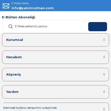
E-Posta Adresi
info@yalcinrulman.com
E-Bülten Aboneliği
KAYDOL
Kurumsal
Hesabım
Alışveriş
Yardım
Sitemizde kullanıcı deneyimini iyileştirmek
Kategoriler