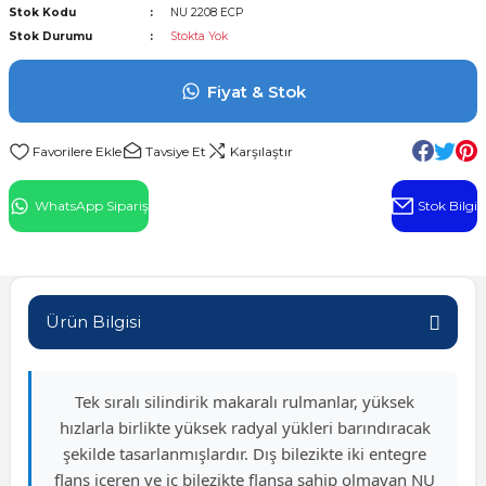
Stok Kodu
NU 2208 ECP
l Rulman
Stok Durumu
Stokta Yok
 Rulman
Fiyat & Stok
ulman
Tavsiye Et
Karşılaştır
n
WhatsApp Sipariş
Stok Bilgi
ı
ralı Rulman
Ürün Bilgisi
ik Makaralı Rulman
Tek sıralı silindirik makaralı rulmanlar, yüksek
hızlarla birlikte yüksek radyal yükleri barındıracak
şekilde tasarlanmışlardır. Dış bilezikte iki entegre
flanş içeren ve iç bilezikte flanşa sahip olmayan NU