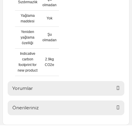
Sızdırmazlık
olmadan
Yağlama
Yok
maddesi
Yeniden
Şu
yağlama
olmadan
özelliği
Indicative
carbon
2.9kg
footprint for
CO2e
new product
Yorumlar
Önerileriniz
Bu ürüne ilk yorumu siz yapın!
Bu ürünün fiyat bilgisi, resim, ürün açıklamalarında ve diğer
konularda yetersiz gördüğünüz noktaları öneri formunu
Yorum Yaz