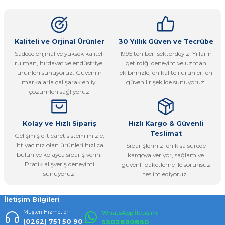
kullanarak tarafımıza iletebilirsiniz.
Görüş ve önerileriniz için teşekkür ederiz.
Ürün resmi kalitesiz, bozuk veya görüntülenemiyor.
Kaliteli ve Orjinal Ürünler
30 Yıllık Güven ve Tecrübe
Sadece orijinal ve yüksek kaliteli
1995’ten beri sektördeyiz! Yılların
Ürün açıklamasında eksik bilgiler bulunuyor.
rulman, hırdavat ve endüstriyel
getirdiği deneyim ve uzman
Ürün bilgilerinde hatalar bulunuyor.
ürünleri sunuyoruz. Güvenilir
ekibimizle, en kaliteli ürünleri en
markalarla çalışarak en iyi
güvenilir şekilde sunuyoruz.
Ürün fiyatı diğer sitelerden daha pahalı.
çözümleri sağlıyoruz
Bu ürüne benzer farklı alternatifler olmalı.
Kolay ve Hızlı Sipariş
Hızlı Kargo & Güvenli
Teslimat
Gelişmiş e-ticaret sistemimizle,
ihtiyacınız olan ürünleri hızlıca
Siparişlerinizi en kısa sürede
bulun ve kolayca sipariş verin.
kargoya veriyor, sağlam ve
Pratik alışveriş deneyimi
güvenli paketleme ile sorunsuz
Gönder
sunuyoruz!
teslim ediyoruz.
İletişim Bilgileri
Müşteri Hizmetleri
WhatsApp İletişim
(0262) 751 50 90
5302890860