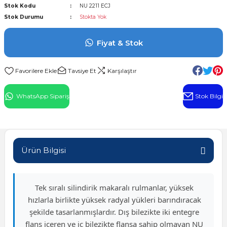
Stok Kodu
NU 2211 ECJ
l Rulman
Stok Durumu
Stokta Yok
 Rulman
Fiyat & Stok
ulman
Tavsiye Et
Karşılaştır
n
WhatsApp Sipariş
Stok Bilgi
ı
ralı Rulman
Ürün Bilgisi
ik Makaralı Rulman
Tek sıralı silindirik makaralı rulmanlar, yüksek
hızlarla birlikte yüksek radyal yükleri barındıracak
şekilde tasarlanmışlardır. Dış bilezikte iki entegre
flanş içeren ve iç bilezikte flanşa sahip olmayan NU