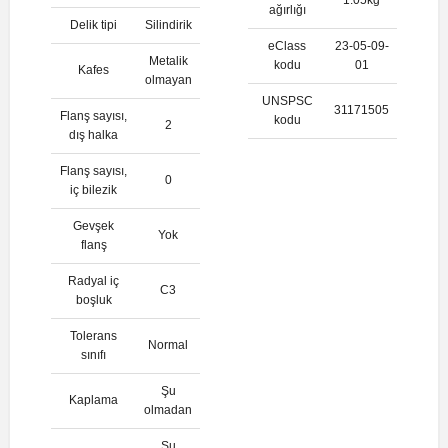
ağırlığı
Delik tipi
Silindirik
eClass
23-05-09-
Metalik
kodu
01
Kafes
olmayan
UNSPSC
31171505
Flanş sayısı,
kodu
2
dış halka
Flanş sayısı,
0
iç bilezik
Gevşek
Yok
flanş
Radyal iç
C3
boşluk
Tolerans
Normal
sınıfı
Şu
Kaplama
olmadan
Şu