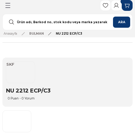
Geri Dön
ARA
Anasayfa
RULMAN
NU 2212 ECP/C3
ulman
lı Rulman
SKF
lı Rulman
ulman
NU 2212 ECP/C3
Rulman
0 Puan - 0 Yorum
ı Rulman
ı Rulman