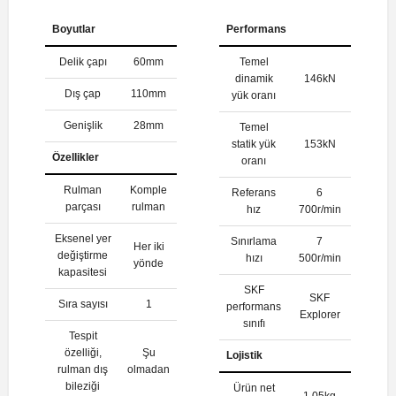
Boyutlar
Performans
Delik çapı
60mm
Temel
dinamik
146kN
Dış çap
110mm
yük oranı
Genişlik
28mm
Temel
statik yük
153kN
Özellikler
oranı
Rulman
Komple
Referans
6
parçası
rulman
hız
700r/min
Eksenel yer
Sınırlama
7
Her iki
değiştirme
hızı
500r/min
yönde
kapasitesi
SKF
SKF
Sıra sayısı
1
performans
Explorer
sınıfı
Tespit
özelliği,
Şu
Lojistik
rulman dış
olmadan
bileziği
Ürün net
1.05kg