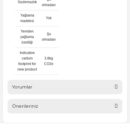
Sızdırmazlık
olmadan
Yağlama
Yok
maddesi
Yeniden
Şu
yağlama
olmadan
özelliği
Indicative
carbon
3.8kg
footprint for
CO2e
new product
Yorumlar
Önerileriniz
Bu ürüne ilk yorumu siz yapın!
Bu ürünün fiyat bilgisi, resim, ürün açıklamalarında ve diğer
konularda yetersiz gördüğünüz noktaları öneri formunu
Yorum Yaz