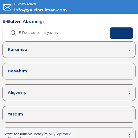
E-Posta Adresi
info@yalcinrulman.com
E-Bülten Aboneliği
KAYDOL
Kurumsal
Hesabım
Alışveriş
Yardım
Sitemizde kullanıcı deneyimini iyileştirmek
Kategoriler