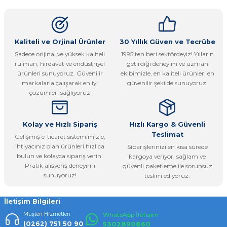
kullanarak tarafımıza iletebilirsiniz.
Görüş ve önerileriniz için teşekkür ederiz.
Ürün resmi kalitesiz, bozuk veya görüntülenemiyor.
Kaliteli ve Orjinal Ürünler
30 Yıllık Güven ve Tecrübe
Sadece orijinal ve yüksek kaliteli
1995’ten beri sektördeyiz! Yılların
Ürün açıklamasında eksik bilgiler bulunuyor.
rulman, hırdavat ve endüstriyel
getirdiği deneyim ve uzman
Ürün bilgilerinde hatalar bulunuyor.
ürünleri sunuyoruz. Güvenilir
ekibimizle, en kaliteli ürünleri en
markalarla çalışarak en iyi
güvenilir şekilde sunuyoruz.
Ürün fiyatı diğer sitelerden daha pahalı.
çözümleri sağlıyoruz
Bu ürüne benzer farklı alternatifler olmalı.
Kolay ve Hızlı Sipariş
Hızlı Kargo & Güvenli
Teslimat
Gelişmiş e-ticaret sistemimizle,
ihtiyacınız olan ürünleri hızlıca
Siparişlerinizi en kısa sürede
bulun ve kolayca sipariş verin.
kargoya veriyor, sağlam ve
Pratik alışveriş deneyimi
güvenli paketleme ile sorunsuz
Gönder
sunuyoruz!
teslim ediyoruz.
İletişim Bilgileri
Müşteri Hizmetleri
WhatsApp İletişim
(0262) 751 50 90
5302890860