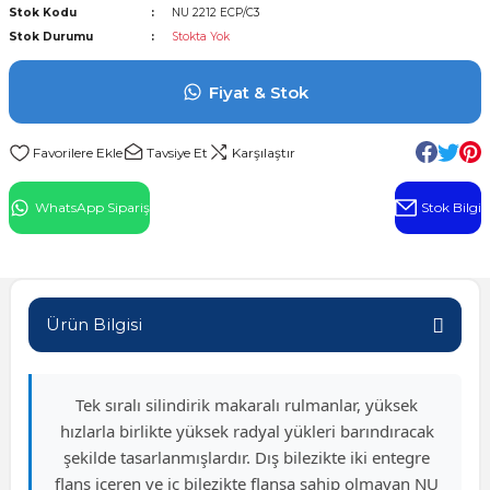
Stok Kodu
NU 2212 ECP/C3
l Rulman
Stok Durumu
Stokta Yok
 Rulman
Fiyat & Stok
ulman
Tavsiye Et
Karşılaştır
n
WhatsApp Sipariş
Stok Bilgi
ı
ralı Rulman
Ürün Bilgisi
ik Makaralı Rulman
Tek sıralı silindirik makaralı rulmanlar, yüksek
hızlarla birlikte yüksek radyal yükleri barındıracak
şekilde tasarlanmışlardır. Dış bilezikte iki entegre
flanş içeren ve iç bilezikte flanşa sahip olmayan NU