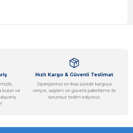
a iletebilirsiniz.
riş
Hızlı Kargo & Güvenli Teslimat
imizle,
Siparişlerinizi en kısa sürede kargoya
ca bulun ve
veriyor, sağlam ve güvenli paketleme ile
alışveriş
sorunsuz teslim ediyoruz.
!