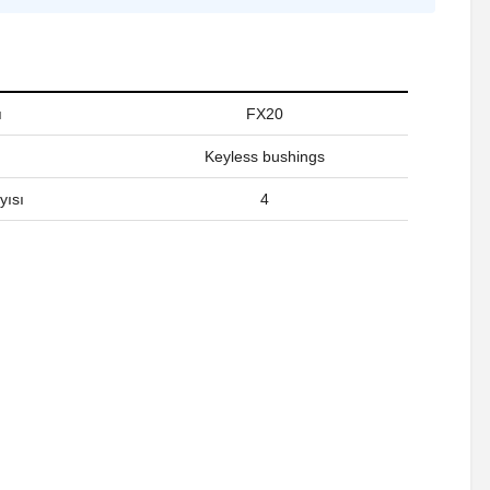
ı
FX20
Keyless bushings
yısı
4