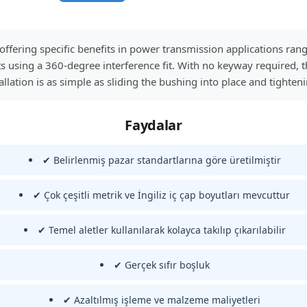
 offering specific benefits in power transmission applications r
 using a 360-degree interference fit. With no keyway required, t
allation is as simple as sliding the bushing into place and tighten
Faydalar
✔ Belirlenmiş pazar standartlarına göre üretilmiştir
✔ Çok çeşitli metrik ve İngiliz iç çap boyutları mevcuttur
✔ Temel aletler kullanılarak kolayca takılıp çıkarılabilir
✔ Gerçek sıfır boşluk
✔ Azaltılmış işleme ve malzeme maliyetleri