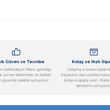
nularda yetersiz gördüğünüz noktaları öneri formunu kullanarak tarafımız
Bu ürüne ilk yorumu siz yapın!
Yorum Yaz
llık Güven ve Tecrübe
Kolay ve Hızlı Sipa
i sektördeyiz! Yılların getirdiği
Gelişmiş e-ticaret sistem
 uzman ekibimizle, en kaliteli
ihtiyacınız olan ürünleri hızlı
n güvenilir şekilde sunuyoruz.
kolayca sipariş verin. Pratik 
deneyimi sunuyoruz
Gönder