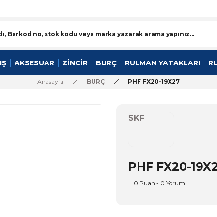
IŞ
AKSESUAR
ZİNCİR
BURÇ
RULMAN YATAKLARI
R
Anasayfa
BURÇ
PHF FX20-19X27
SKF
PHF FX20-19X
0 Puan - 0 Yorum