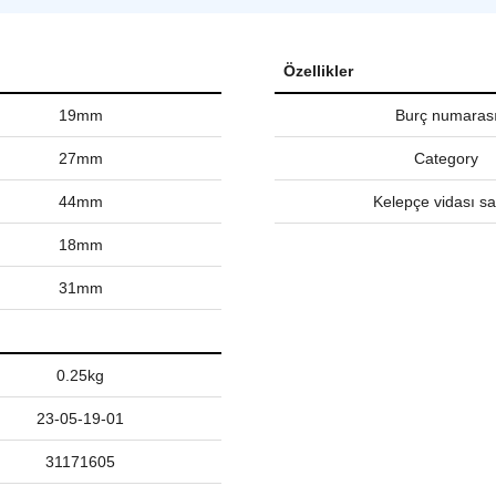
Özellikler
19mm
Burç numaras
27mm
Category
44mm
Kelepçe vidası sa
18mm
31mm
0.25kg
23-05-19-01
31171605