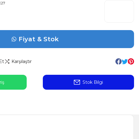
X27
Fiyat & Stok
Et
Karşılaştır
iş
Stok Bilgi