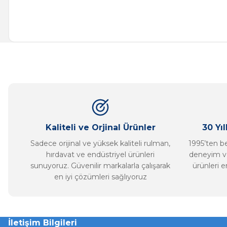
Bu ürünün fiyat bilgisi, resim, ürün açıklamalarında ve diğer ko
Görüş ve önerileriniz için teşekkür ederiz.
Ürün resmi kalitesiz, bozuk veya görüntülenemiyor.
Ürün açıklamasında eksik bilgiler bulunuyor.
Ürün bilgilerinde hatalar bulunuyor.
Ürün fiyatı diğer sitelerden daha pahalı.
Bu ürüne benzer farklı alternatifler olmalı.
Kaliteli ve Orjinal Ürünler
30 Yı
Sadece orijinal ve yüksek kaliteli rulman,
1995’ten ber
hırdavat ve endüstriyel ürünleri
deneyim ve
sunuyoruz. Güvenilir markalarla çalışarak
ürünleri e
en iyi çözümleri sağlıyoruz
İletişim Bilgileri