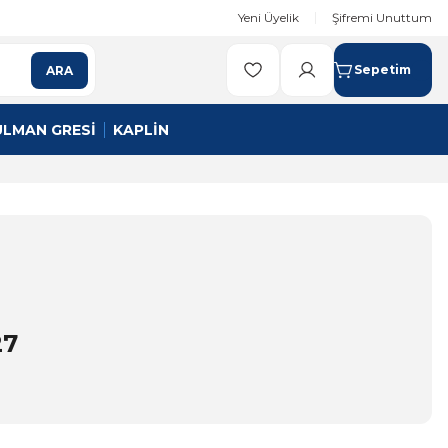
Yeni Üyelik
Şifremi Unuttum
Sepetim
ARA
ULMAN GRESİ
KAPLİN
27