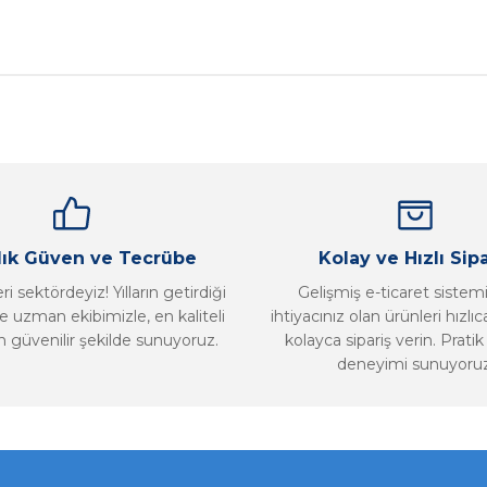
nularda yetersiz gördüğünüz noktaları öneri formunu kullanarak tarafımız
Bu ürüne ilk yorumu siz yapın!
Yorum Yaz
llık Güven ve Tecrübe
Kolay ve Hızlı Sipa
i sektördeyiz! Yılların getirdiği
Gelişmiş e-ticaret sistem
 uzman ekibimizle, en kaliteli
ihtiyacınız olan ürünleri hızlı
n güvenilir şekilde sunuyoruz.
kolayca sipariş verin. Pratik 
deneyimi sunuyoruz
Gönder