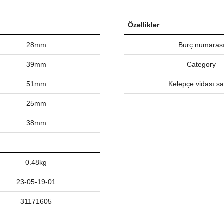
Özellikler
28mm
Burç numaras
39mm
Category
51mm
Kelepçe vidası sa
25mm
38mm
0.48kg
23-05-19-01
31171605