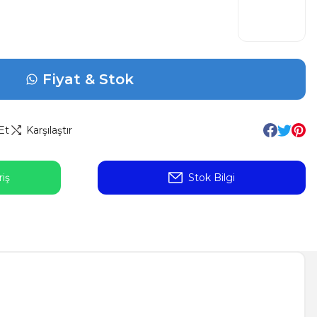
Fiyat & Stok
Et
Karşılaştır
iş
Stok Bilgi