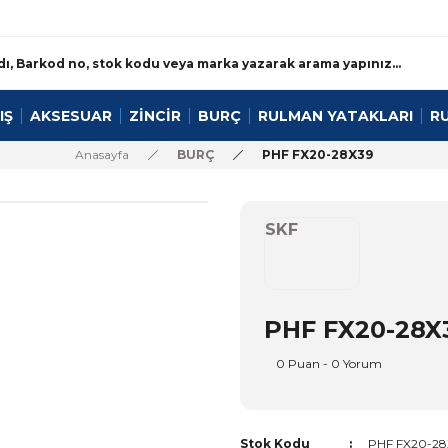
IŞ
AKSESUAR
ZİNCİR
BURÇ
RULMAN YATAKLARI
R
Anasayfa
BURÇ
PHF FX20-28X39
SKF
PHF FX20-28X
0 Puan - 0 Yorum
Stok Kodu
PHF FX20-28