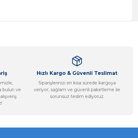
a iletebilirsiniz.
riş
Hızlı Kargo & Güvenli Teslimat
imizle,
Siparişlerinizi en kısa sürede kargoya
ca bulun ve
veriyor, sağlam ve güvenli paketleme ile
alışveriş
sorunsuz teslim ediyoruz.
!