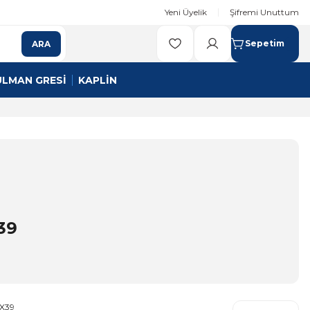
Yeni Üyelik
Şifremi Unuttum
Sepetim
ARA
ULMAN GRESİ
KAPLİN
39
X39