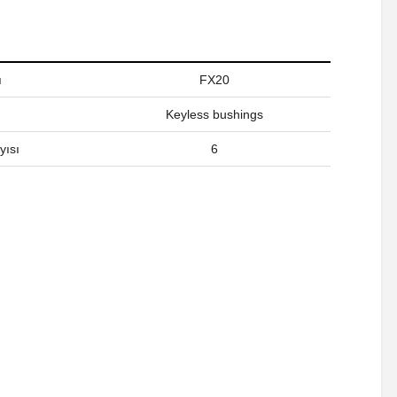
ı
FX20
Keyless bushings
yısı
6