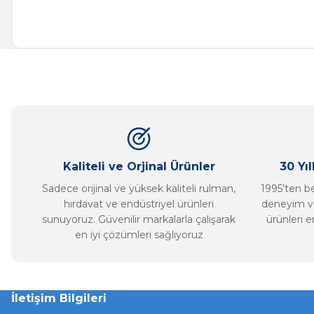
Bu ürünün fiyat bilgisi, resim, ürün açıklamalarında ve diğer ko
Görüş ve önerileriniz için teşekkür ederiz.
Ürün resmi kalitesiz, bozuk veya görüntülenemiyor.
Ürün açıklamasında eksik bilgiler bulunuyor.
Ürün bilgilerinde hatalar bulunuyor.
Ürün fiyatı diğer sitelerden daha pahalı.
Bu ürüne benzer farklı alternatifler olmalı.
Kaliteli ve Orjinal Ürünler
30 Yı
Sadece orijinal ve yüksek kaliteli rulman,
1995’ten ber
hırdavat ve endüstriyel ürünleri
deneyim ve
sunuyoruz. Güvenilir markalarla çalışarak
ürünleri e
en iyi çözümleri sağlıyoruz
İletişim Bilgileri