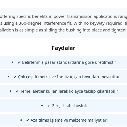
 offering specific benefits in power transmission applications r
 using a 360-degree interference fit. With no keyway required, t
allation is as simple as sliding the bushing into place and tighten
Faydalar
✔ Belirlenmiş pazar standartlarına göre üretilmiştir
✔ Çok çeşitli metrik ve İngiliz iç çap boyutları mevcuttur
✔ Temel aletler kullanılarak kolayca takılıp çıkarılabilir
✔ Gerçek sıfır boşluk
✔ Azaltılmış işleme ve malzeme maliyetleri