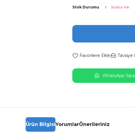
Stok Durumu
Stokta Yok
Tavsiye 
WhatsApp Sipar
Ürün Bilgisi
Yorumlar
Önerileriniz