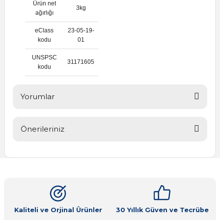
Ürün net
3kg
ağırlığı
eClass
23-05-19-
kodu
01
UNSPSC
31171605
kodu
Yorumlar
Önerileriniz
Bu ürüne ilk yorumu siz yapın!
Bu ürünün fiyat bilgisi, resim, ürün açıklamalarında ve diğer
konularda yetersiz gördüğünüz noktaları öneri formunu
Yorum Yaz
kullanarak tarafımıza iletebilirsiniz.
Görüş ve önerileriniz için teşekkür ederiz.
Ürün resmi kalitesiz, bozuk veya görüntülenemiyor.
Kaliteli ve Orjinal Ürünler
30 Yıllık Güven ve Tecrübe