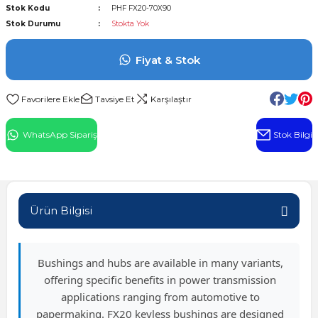
Stok Kodu
PHF FX20-70X90
l Rulman
Stok Durumu
Stokta Yok
 Rulman
Fiyat & Stok
ulman
Tavsiye Et
Karşılaştır
n
WhatsApp Sipariş
Stok Bilgi
ı
ralı Rulman
Ürün Bilgisi
ik Makaralı Rulman
Bushings and hubs are available in many variants,
offering specific benefits in power transmission
applications ranging from automotive to
papermaking. FX20 keyless bushings are designed