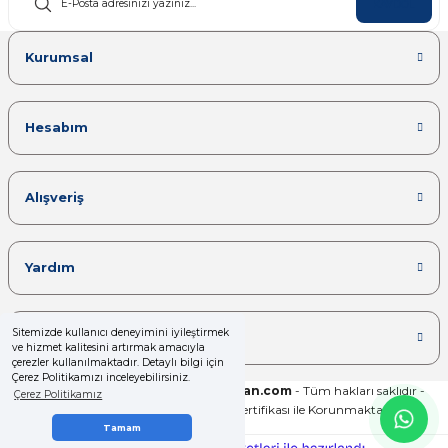
KAYDOL
Kurumsal
Hesabım
Alışveriş
Yardım
Sitemizde kullanıcı deneyimini iyileştirmek
Kategoriler
ve hizmet kalitesini artırmak amacıyla
çerezler kullanılmaktadır. Detaylı bilgi için
Çerez Politikamızı inceleyebilirsiniz.
Copyright 2025© -
www.yalcinrulman.com
- Tüm hakları saklıdır -
Çerez Politikamız
Kredi kartı bilgileriniz 256bit SSL Sertifikası ile Korunmaktadır.
Tamam
ideasoft
ile