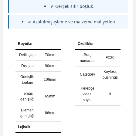
✔ Gerçek sıfır boşluk
✔ Azaltılmış işleme ve malzeme maliyetleri
Boyutlar
Özellikler
Delik çapı
70mm
Burç
FX20
numarası
Dış çap
90mm
Keyless
Category
Genişlik,
bushings
106mm
toplam
Kelepçe
Temas
vidası
9
65mm
genişliği
sayısı
Eleman
86mm
genişliği
Lojistik