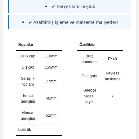
✔ Gerçek sıfır boşluk
✔ Azaltılmış işleme ve malzeme maliyetleri
Boyutlar
Özellikler
Delik çapı
110mm
Burç
FX40
numarası
Dış çap
155mm
Keyless
Category
Genişlik,
bushings
77mm
toplam
Kelepçe
Temas
vidası
7
46mm
genişliği
sayısı
Eleman
52mm
genişliği
Lojistik