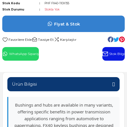
Stok Kodu
PHF FX40-110X155
l Rulman
Stok Durumu
Stokta Yok
 Rulman
Fiyat & Stok
ulman
Tavsiye Et
Karşılaştır
n
WhatsApp Sipariş
Stok Bilgi
ı
ralı Rulman
Ürün Bilgisi
ik Makaralı Rulman
Bushings and hubs are available in many variants,
offering specific benefits in power transmission
applications ranging from automotive to
papermaking. FX40 keyless bushings are designed