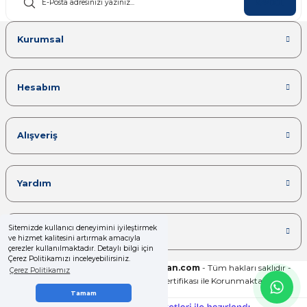
KAYDOL
Kurumsal
Hesabım
Alışveriş
Yardım
Sitemizde kullanıcı deneyimini iyileştirmek
Kategoriler
ve hizmet kalitesini artırmak amacıyla
çerezler kullanılmaktadır. Detaylı bilgi için
Çerez Politikamızı inceleyebilirsiniz.
Copyright 2025© -
www.yalcinrulman.com
- Tüm hakları saklıdır -
Çerez Politikamız
Kredi kartı bilgileriniz 256bit SSL Sertifikası ile Korunmaktadır.
Tamam
ideasoft
ile