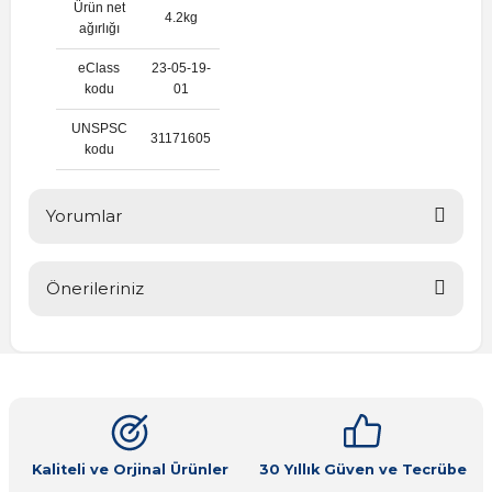
Ürün net
4.2kg
ağırlığı
eClass
23-05-19-
kodu
01
UNSPSC
31171605
kodu
Yorumlar
Önerileriniz
Bu ürüne ilk yorumu siz yapın!
Bu ürünün fiyat bilgisi, resim, ürün açıklamalarında ve diğer
konularda yetersiz gördüğünüz noktaları öneri formunu
Yorum Yaz
kullanarak tarafımıza iletebilirsiniz.
Görüş ve önerileriniz için teşekkür ederiz.
Ürün resmi kalitesiz, bozuk veya görüntülenemiyor.
Kaliteli ve Orjinal Ürünler
30 Yıllık Güven ve Tecrübe