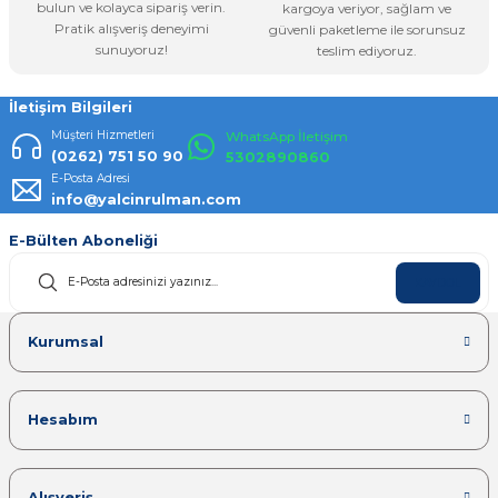
bulun ve kolayca sipariş verin.
kargoya veriyor, sağlam ve
Pratik alışveriş deneyimi
güvenli paketleme ile sorunsuz
Gönder
sunuyoruz!
teslim ediyoruz.
İletişim Bilgileri
Müşteri Hizmetleri
WhatsApp İletişim
(0262) 751 50 90
5302890860
E-Posta Adresi
info@yalcinrulman.com
E-Bülten Aboneliği
KAYDOL
Kurumsal
Hesabım
Alışveriş