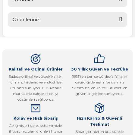
Önerileriniz
Bu ürüne ilk yorumu siz yapın!
Bu ürünün fiyat bilgisi, resim, ürün açıklamalarında ve diğer
konularda yetersiz gördüğünüz noktaları öneri formunu
Yorum Yaz
kullanarak tarafımıza iletebilirsiniz.
Görüş ve önerileriniz için teşekkür ederiz.
Ürün resmi kalitesiz, bozuk veya görüntülenemiyor.
Kaliteli ve Orjinal Ürünler
30 Yıllık Güven ve Tecrübe
Sadece orijinal ve yüksek kaliteli
1995’ten beri sektördeyiz! Yılların
Ürün açıklamasında eksik bilgiler bulunuyor.
rulman, hırdavat ve endüstriyel
getirdiği deneyim ve uzman
Ürün bilgilerinde hatalar bulunuyor.
ürünleri sunuyoruz. Güvenilir
ekibimizle, en kaliteli ürünleri en
markalarla çalışarak en iyi
güvenilir şekilde sunuyoruz.
Ürün fiyatı diğer sitelerden daha pahalı.
çözümleri sağlıyoruz
Bu ürüne benzer farklı alternatifler olmalı.
Kolay ve Hızlı Sipariş
Hızlı Kargo & Güvenli
Teslimat
Gelişmiş e-ticaret sistemimizle,
ihtiyacınız olan ürünleri hızlıca
Siparişlerinizi en kısa sürede