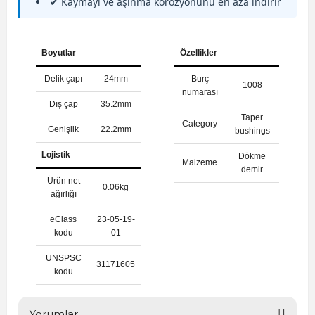
✔ Kaymayı ve aşınma korozyonunu en aza indirir
Boyutlar
Özellikler
Delik çapı
24mm
Burç
1008
numarası
Dış çap
35.2mm
Taper
Category
Genişlik
22.2mm
bushings
Lojistik
Dökme
Malzeme
demir
Ürün net
0.06kg
ağırlığı
eClass
23-05-19-
kodu
01
UNSPSC
31171605
kodu
Yorumlar