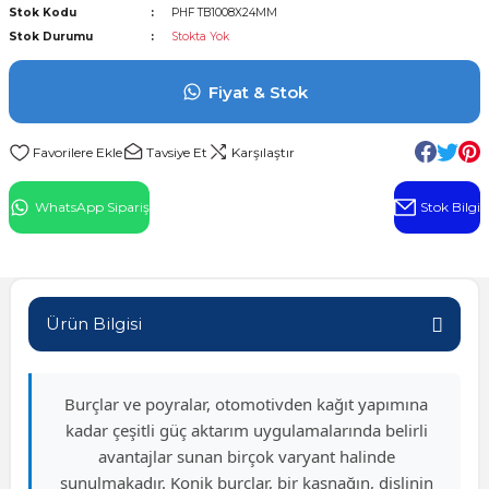
Stok Kodu
PHF TB1008X24MM
l Rulman
Stok Durumu
Stokta Yok
 Rulman
Fiyat & Stok
ulman
Tavsiye Et
Karşılaştır
n
WhatsApp Sipariş
Stok Bilgi
ı
ralı Rulman
Ürün Bilgisi
ik Makaralı Rulman
Burçlar ve poyralar, otomotivden kağıt yapımına
kadar çeşitli güç aktarım uygulamalarında belirli
avantajlar sunan birçok varyant halinde
sunulmakadır. Konik burçlar, bir kasnağın, dişlinin