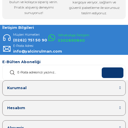
bulun ve kolayca sipariş verin.
kargoya veriyor, sağlam ve
Pratik alışveriş deneyimi
güvenli paketleme ile sorunsuz
Gönder
sunuyoruz!
teslim ediyoruz.
İletişim Bilgileri
Müşteri Hizmetleri
WhatsApp İletişim
(0262) 751 50 90
5302890860
E-Posta Adresi
info@yalcinrulman.com
E-Bülten Aboneliği
KAYDOL
Kurumsal
Hesabım
Alışveriş