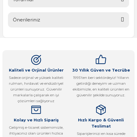
Önerileriniz
Bu ürüne ilk yorumu siz yapın!
Bu ürünün fiyat bilgisi, resim, ürün açıklamalarında ve diğer
konularda yetersiz gördüğünüz noktaları öneri formunu
Yorum Yaz
kullanarak tarafımıza iletebilirsiniz.
Görüş ve önerileriniz için teşekkür ederiz.
Ürün resmi kalitesiz, bozuk veya görüntülenemiyor.
Kaliteli ve Orjinal Ürünler
30 Yıllık Güven ve Tecrübe
Sadece orijinal ve yüksek kaliteli
1995’ten beri sektördeyiz! Yılların
Ürün açıklamasında eksik bilgiler bulunuyor.
rulman, hırdavat ve endüstriyel
getirdiği deneyim ve uzman
Ürün bilgilerinde hatalar bulunuyor.
ürünleri sunuyoruz. Güvenilir
ekibimizle, en kaliteli ürünleri en
markalarla çalışarak en iyi
güvenilir şekilde sunuyoruz.
Ürün fiyatı diğer sitelerden daha pahalı.
çözümleri sağlıyoruz
Bu ürüne benzer farklı alternatifler olmalı.
Kolay ve Hızlı Sipariş
Hızlı Kargo & Güvenli
Teslimat
Gelişmiş e-ticaret sistemimizle,
ihtiyacınız olan ürünleri hızlıca
Siparişlerinizi en kısa sürede