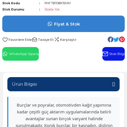
Stok Kodu
PHF TB1108X15MM
l Rulman
Stok Durumu
Stokta Yok
 Rulman
Fiyat & Stok
ulman
Tavsiye Et
Karşılaştır
n
WhatsApp Sipariş
Stok Bilgi
ı
ralı Rulman
Ürün Bilgisi
ik Makaralı Rulman
Burçlar ve poyralar, otomotivden kağıt yapımına
kadar çeşitli güç aktarım uygulamalarında belirli
avantajlar sunan birçok varyant halinde
sunulmakadır. Konik burçlar, bir kasnağın, dişlinin