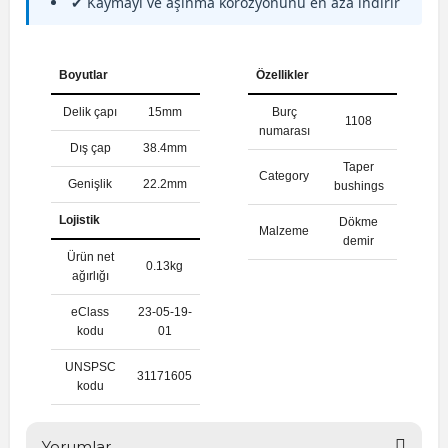
✔ Kaymayı ve aşınma korozyonunu en aza indirir
Boyutlar
Özellikler
Delik çapı
15mm
Burç
1108
numarası
Dış çap
38.4mm
Taper
Category
Genişlik
22.2mm
bushings
Lojistik
Dökme
Malzeme
demir
Ürün net
0.13kg
ağırlığı
eClass
23-05-19-
kodu
01
UNSPSC
31171605
kodu
Yorumlar