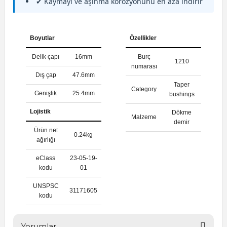
✔ Kaymayı ve aşınma korozyonunu en aza indirir
Boyutlar
Özellikler
Delik çapı
16mm
Burç
1210
numarası
Dış çap
47.6mm
Taper
Category
Genişlik
25.4mm
bushings
Lojistik
Dökme
Malzeme
demir
Ürün net
0.24kg
ağırlığı
eClass
23-05-19-
kodu
01
UNSPSC
31171605
kodu
Yorumlar