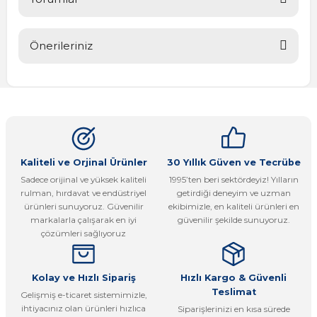
Önerileriniz
Bu ürüne ilk yorumu siz yapın!
Bu ürünün fiyat bilgisi, resim, ürün açıklamalarında ve diğer
konularda yetersiz gördüğünüz noktaları öneri formunu
Yorum Yaz
kullanarak tarafımıza iletebilirsiniz.
Görüş ve önerileriniz için teşekkür ederiz.
Ürün resmi kalitesiz, bozuk veya görüntülenemiyor.
Kaliteli ve Orjinal Ürünler
30 Yıllık Güven ve Tecrübe
Sadece orijinal ve yüksek kaliteli
1995’ten beri sektördeyiz! Yılların
Ürün açıklamasında eksik bilgiler bulunuyor.
rulman, hırdavat ve endüstriyel
getirdiği deneyim ve uzman
Ürün bilgilerinde hatalar bulunuyor.
ürünleri sunuyoruz. Güvenilir
ekibimizle, en kaliteli ürünleri en
markalarla çalışarak en iyi
güvenilir şekilde sunuyoruz.
Ürün fiyatı diğer sitelerden daha pahalı.
çözümleri sağlıyoruz
Bu ürüne benzer farklı alternatifler olmalı.
Kolay ve Hızlı Sipariş
Hızlı Kargo & Güvenli
Teslimat
Gelişmiş e-ticaret sistemimizle,
ihtiyacınız olan ürünleri hızlıca
Siparişlerinizi en kısa sürede