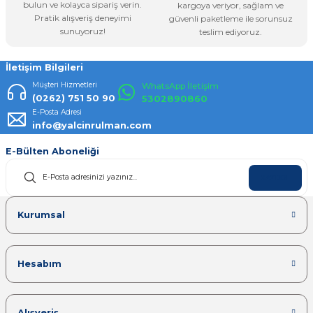
bulun ve kolayca sipariş verin.
kargoya veriyor, sağlam ve
Pratik alışveriş deneyimi
güvenli paketleme ile sorunsuz
Gönder
sunuyoruz!
teslim ediyoruz.
İletişim Bilgileri
Müşteri Hizmetleri
WhatsApp İletişim
(0262) 751 50 90
5302890860
E-Posta Adresi
info@yalcinrulman.com
E-Bülten Aboneliği
KAYDOL
Kurumsal
Hesabım
Alışveriş