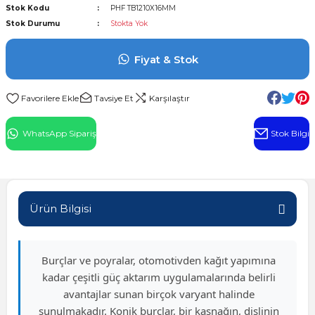
Stok Kodu
PHF TB1210X16MM
l Rulman
Stok Durumu
Stokta Yok
 Rulman
Fiyat & Stok
ulman
Tavsiye Et
Karşılaştır
n
WhatsApp Sipariş
Stok Bilgi
ı
ralı Rulman
Ürün Bilgisi
ik Makaralı Rulman
Burçlar ve poyralar, otomotivden kağıt yapımına
kadar çeşitli güç aktarım uygulamalarında belirli
avantajlar sunan birçok varyant halinde
sunulmakadır. Konik burçlar, bir kasnağın, dişlinin