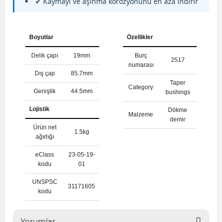
✔ Kaymayı ve aşınma korozyonunu en aza indirir
Boyutlar
Özellikler
Delik çapı
19mm
Burç
2517
numarası
Dış çap
85.7mm
Taper
Category
Genişlik
44.5mm
bushings
Lojistik
Dökme
Malzeme
demir
Ürün net
1.5kg
ağırlığı
eClass
23-05-19-
kodu
01
UNSPSC
31171605
kodu
Yorumlar