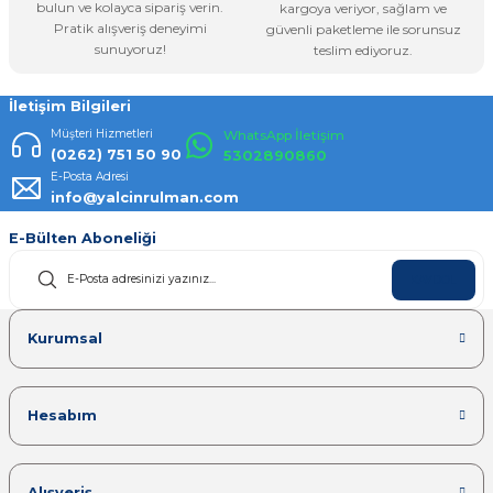
bulun ve kolayca sipariş verin.
kargoya veriyor, sağlam ve
Pratik alışveriş deneyimi
güvenli paketleme ile sorunsuz
Gönder
sunuyoruz!
teslim ediyoruz.
İletişim Bilgileri
Müşteri Hizmetleri
WhatsApp İletişim
(0262) 751 50 90
5302890860
E-Posta Adresi
info@yalcinrulman.com
E-Bülten Aboneliği
KAYDOL
Kurumsal
Hesabım
Alışveriş