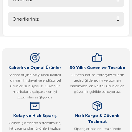
Önerileriniz
Bu ürüne ilk yorumu siz yapın!
Bu ürünün fiyat bilgisi, resim, ürün açıklamalarında ve diğer
konularda yetersiz gördüğünüz noktaları öneri formunu
Yorum Yaz
kullanarak tarafımıza iletebilirsiniz.
Görüş ve önerileriniz için teşekkür ederiz.
Ürün resmi kalitesiz, bozuk veya görüntülenemiyor.
Kaliteli ve Orjinal Ürünler
30 Yıllık Güven ve Tecrübe
Sadece orijinal ve yüksek kaliteli
1995’ten beri sektördeyiz! Yılların
Ürün açıklamasında eksik bilgiler bulunuyor.
rulman, hırdavat ve endüstriyel
getirdiği deneyim ve uzman
Ürün bilgilerinde hatalar bulunuyor.
ürünleri sunuyoruz. Güvenilir
ekibimizle, en kaliteli ürünleri en
markalarla çalışarak en iyi
güvenilir şekilde sunuyoruz.
Ürün fiyatı diğer sitelerden daha pahalı.
çözümleri sağlıyoruz
Bu ürüne benzer farklı alternatifler olmalı.
Kolay ve Hızlı Sipariş
Hızlı Kargo & Güvenli
Teslimat
Gelişmiş e-ticaret sistemimizle,
ihtiyacınız olan ürünleri hızlıca
Siparişlerinizi en kısa sürede