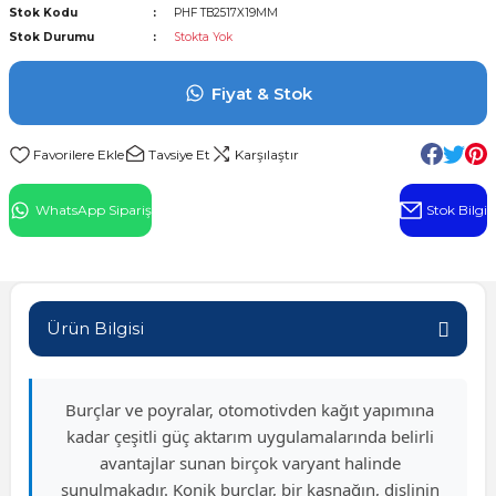
Stok Kodu
PHF TB2517X19MM
l Rulman
Stok Durumu
Stokta Yok
 Rulman
Fiyat & Stok
ulman
Tavsiye Et
Karşılaştır
n
WhatsApp Sipariş
Stok Bilgi
ı
ralı Rulman
Ürün Bilgisi
ik Makaralı Rulman
Burçlar ve poyralar, otomotivden kağıt yapımına
kadar çeşitli güç aktarım uygulamalarında belirli
avantajlar sunan birçok varyant halinde
sunulmakadır. Konik burçlar, bir kasnağın, dişlinin