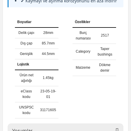
✔ Kaymayı ve aşınma korozyonunu en aza indirir
Boyutlar
Özellikler
Delik çapı
28mm
Burç
2517
numarası
Dış çap
85.7mm
Taper
Category
Genişlik
44.5mm
bushings
Lojistik
Dökme
Malzeme
demir
Ürün net
1.45kg
ağırlığı
eClass
23-05-19-
kodu
01
UNSPSC
31171605
kodu
Yorumlar