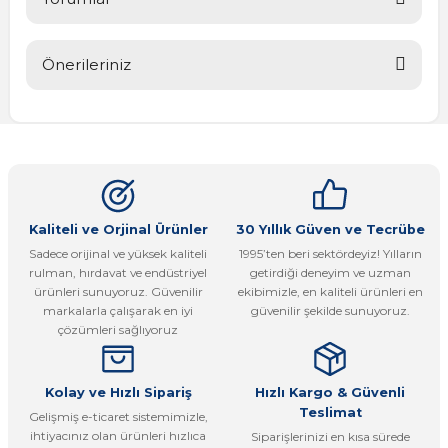
Önerileriniz
Bu ürüne ilk yorumu siz yapın!
Bu ürünün fiyat bilgisi, resim, ürün açıklamalarında ve diğer
konularda yetersiz gördüğünüz noktaları öneri formunu
Yorum Yaz
kullanarak tarafımıza iletebilirsiniz.
Görüş ve önerileriniz için teşekkür ederiz.
Ürün resmi kalitesiz, bozuk veya görüntülenemiyor.
Kaliteli ve Orjinal Ürünler
30 Yıllık Güven ve Tecrübe
Sadece orijinal ve yüksek kaliteli
1995’ten beri sektördeyiz! Yılların
Ürün açıklamasında eksik bilgiler bulunuyor.
rulman, hırdavat ve endüstriyel
getirdiği deneyim ve uzman
Ürün bilgilerinde hatalar bulunuyor.
ürünleri sunuyoruz. Güvenilir
ekibimizle, en kaliteli ürünleri en
markalarla çalışarak en iyi
güvenilir şekilde sunuyoruz.
Ürün fiyatı diğer sitelerden daha pahalı.
çözümleri sağlıyoruz
Bu ürüne benzer farklı alternatifler olmalı.
Kolay ve Hızlı Sipariş
Hızlı Kargo & Güvenli
Teslimat
Gelişmiş e-ticaret sistemimizle,
ihtiyacınız olan ürünleri hızlıca
Siparişlerinizi en kısa sürede