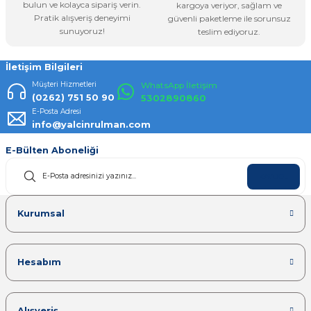
bulun ve kolayca sipariş verin.
kargoya veriyor, sağlam ve
Pratik alışveriş deneyimi
güvenli paketleme ile sorunsuz
Gönder
sunuyoruz!
teslim ediyoruz.
İletişim Bilgileri
Müşteri Hizmetleri
WhatsApp İletişim
(0262) 751 50 90
5302890860
E-Posta Adresi
info@yalcinrulman.com
E-Bülten Aboneliği
KAYDOL
Kurumsal
Hesabım
Alışveriş