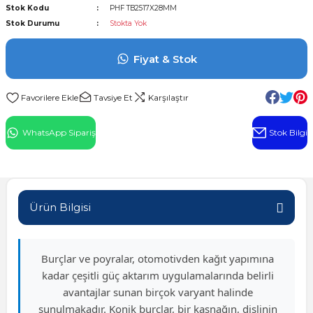
Stok Kodu
PHF TB2517X28MM
l Rulman
Stok Durumu
Stokta Yok
 Rulman
Fiyat & Stok
ulman
Tavsiye Et
Karşılaştır
n
WhatsApp Sipariş
Stok Bilgi
ı
ralı Rulman
Ürün Bilgisi
ik Makaralı Rulman
Burçlar ve poyralar, otomotivden kağıt yapımına
kadar çeşitli güç aktarım uygulamalarında belirli
avantajlar sunan birçok varyant halinde
sunulmakadır. Konik burçlar, bir kasnağın, dişlinin