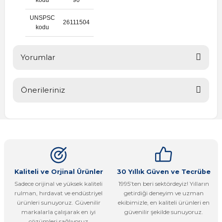
UNSPSC
26111504
kodu
Yorumlar
Önerileriniz
Bu ürüne ilk yorumu siz yapın!
Bu ürünün fiyat bilgisi, resim, ürün açıklamalarında ve diğer
konularda yetersiz gördüğünüz noktaları öneri formunu
Yorum Yaz
kullanarak tarafımıza iletebilirsiniz.
Görüş ve önerileriniz için teşekkür ederiz.
Ürün resmi kalitesiz, bozuk veya görüntülenemiyor.
Kaliteli ve Orjinal Ürünler
30 Yıllık Güven ve Tecrübe
Sadece orijinal ve yüksek kaliteli
1995’ten beri sektördeyiz! Yılların
Ürün açıklamasında eksik bilgiler bulunuyor.
rulman, hırdavat ve endüstriyel
getirdiği deneyim ve uzman
Ürün bilgilerinde hatalar bulunuyor.
ürünleri sunuyoruz. Güvenilir
ekibimizle, en kaliteli ürünleri en
markalarla çalışarak en iyi
güvenilir şekilde sunuyoruz.
Ürün fiyatı diğer sitelerden daha pahalı.
çözümleri sağlıyoruz