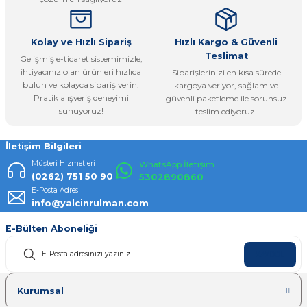
Bu ürüne benzer farklı alternatifler olmalı.
Kolay ve Hızlı Sipariş
Hızlı Kargo & Güvenli
Teslimat
Gelişmiş e-ticaret sistemimizle,
ihtiyacınız olan ürünleri hızlıca
Siparişlerinizi en kısa sürede
bulun ve kolayca sipariş verin.
kargoya veriyor, sağlam ve
Pratik alışveriş deneyimi
güvenli paketleme ile sorunsuz
Gönder
sunuyoruz!
teslim ediyoruz.
İletişim Bilgileri
Müşteri Hizmetleri
WhatsApp İletişim
(0262) 751 50 90
5302890860
E-Posta Adresi
info@yalcinrulman.com
E-Bülten Aboneliği
KAYDOL
Kurumsal