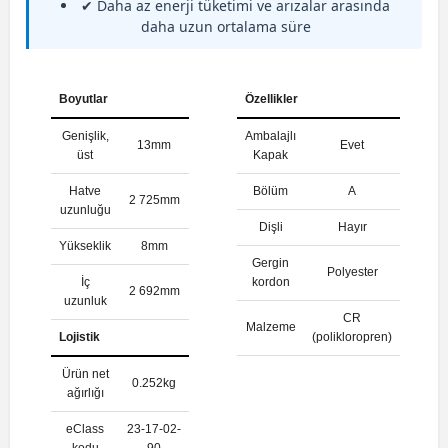
✔ Daha az enerji tüketimi ve arızalar arasında
daha uzun ortalama süre
Boyutlar
Özellikler
Genişlik,
Ambalajlı
13mm
Evet
üst
Kapak
Hatve
Bölüm
A
2 725mm
uzunluğu
Dişli
Hayır
Yükseklik
8mm
Gergin
Polyester
İç
kordon
2 692mm
uzunluk
CR
Malzeme
Lojistik
(polikloropren)
Ürün net
0.252kg
ağırlığı
eClass
23-17-02-
kodu
90