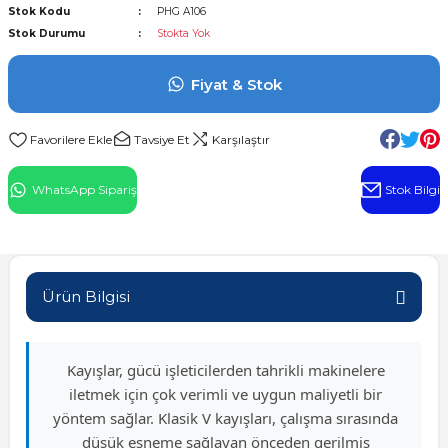
Stok Kodu
PHG A106
l Rulman
Stok Durumu
Stokta Yok
 Rulman
Fiyat & Stok
ulman
Tavsiye Et
Karşılaştır
n
WhatsApp Sipariş
Stok Bilgi
ı
ralı Rulman
Ürün Bilgisi
ik Makaralı Rulman
Kayışlar, gücü işleticilerden tahrikli makinelere
iletmek için çok verimli ve uygun maliyetli bir
yöntem sağlar. Klasik V kayışları, çalışma sırasında
düşük esneme sağlayan önceden gerilmiş