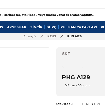
IŞ
AKSESUAR
ZİNCİR
BURÇ
RULMAN YATAKLARI
R
Anasayfa
KAYIŞ
PHG A129
SKF
PHG A129
0 Puan - 0 Yorum
Stok Kodu
PHG A129