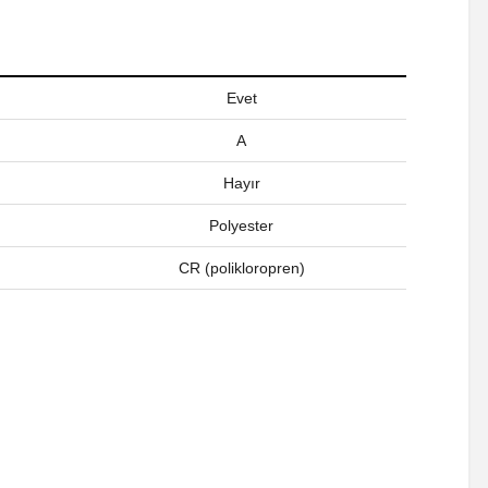
Evet
A
Hayır
Polyester
CR (polikloropren)
a iletebilirsiniz.