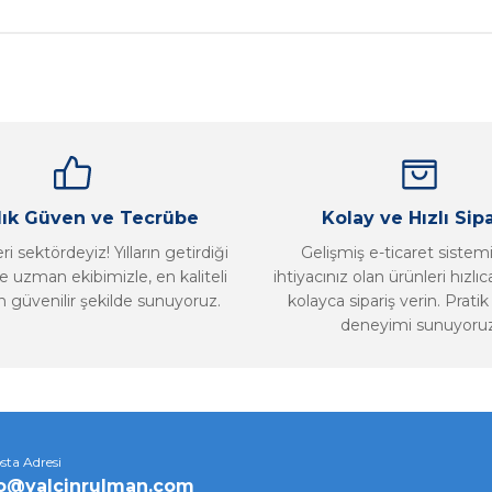
Bu ürüne ilk yorumu siz yapın!
Yorum Yaz
llık Güven ve Tecrübe
Kolay ve Hızlı Sipa
i sektördeyiz! Yılların getirdiği
Gelişmiş e-ticaret sistem
 uzman ekibimizle, en kaliteli
ihtiyacınız olan ürünleri hızlı
n güvenilir şekilde sunuyoruz.
kolayca sipariş verin. Pratik 
deneyimi sunuyoruz
Gönder
sta Adresi
fo@yalcinrulman.com