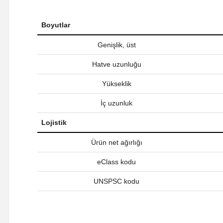
Boyutlar
Genişlik, üst
Hatve uzunluğu
Yükseklik
İç uzunluk
Lojistik
Ürün net ağırlığı
eClass kodu
UNSPSC kodu
Bu ürünün fiyat bilgisi, resim, ürün açıklamalarında ve diğer ko