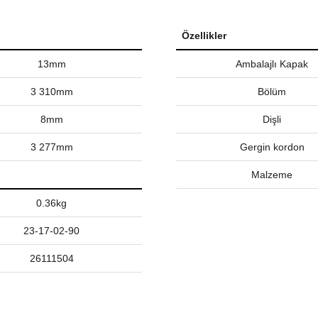
Özellikler
13mm
Ambalajlı Kapak
3 310mm
Bölüm
8mm
Dişli
3 277mm
Gergin kordon
Malzeme
0.36kg
23-17-02-90
26111504
nularda yetersiz gördüğünüz noktaları öneri formunu kullanarak tarafımız