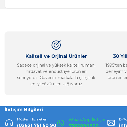
Görüş ve önerileriniz için teşekkür ederiz.
Ürün resmi kalitesiz, bozuk veya görüntülenemiyor.
Ürün açıklamasında eksik bilgiler bulunuyor.
Ürün bilgilerinde hatalar bulunuyor.
Ürün fiyatı diğer sitelerden daha pahalı.
Bu ürüne benzer farklı alternatifler olmalı.
Kaliteli ve Orjinal Ürünler
30 Yı
Sadece orijinal ve yüksek kaliteli rulman,
1995’ten ber
hırdavat ve endüstriyel ürünleri
deneyim ve
sunuyoruz. Güvenilir markalarla çalışarak
ürünleri e
en iyi çözümleri sağlıyoruz
İletişim Bilgileri
Müşteri Hizmetleri
WhatsApp İletişim
E-Po
(0262) 751 50 90
in
5302890860