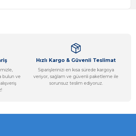
riş
Hızlı Kargo & Güvenli Teslimat
imizle,
Siparişlerinizi en kısa sürede kargoya
ca bulun ve
veriyor, sağlam ve güvenli paketleme ile
alışveriş
sorunsuz teslim ediyoruz.
!