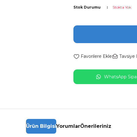
Stok Durumu
Stokta Yok
Tavsiye 
WhatsApp Sipar
Ürün Bilgisi
Yorumlar
Önerileriniz