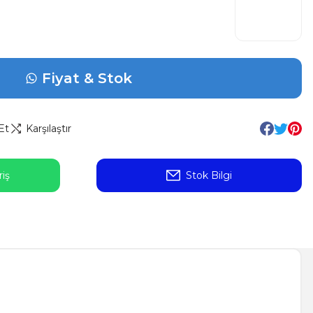
Fiyat & Stok
Et
Karşılaştır
iş
Stok Bilgi