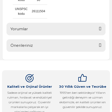
UNSPSC
26111504
kodu
Yorumlar
Önerileriniz
Bu ürüne ilk yorumu siz yapın!
Bu ürünün fiyat bilgisi, resim, ürün açıklamalarında ve diğer
konularda yetersiz gördüğünüz noktaları öneri formunu
Yorum Yaz
kullanarak tarafımıza iletebilirsiniz.
Görüş ve önerileriniz için teşekkür ederiz.
Ürün resmi kalitesiz, bozuk veya görüntülenemiyor.
Kaliteli ve Orjinal Ürünler
30 Yıllık Güven ve Tecrübe
Sadece orijinal ve yüksek kaliteli
1995’ten beri sektördeyiz! Yılların
Ürün açıklamasında eksik bilgiler bulunuyor.
rulman, hırdavat ve endüstriyel
getirdiği deneyim ve uzman
Ürün bilgilerinde hatalar bulunuyor.
ürünleri sunuyoruz. Güvenilir
ekibimizle, en kaliteli ürünleri en
markalarla çalışarak en iyi
güvenilir şekilde sunuyoruz.
Ürün fiyatı diğer sitelerden daha pahalı.
çözümleri sağlıyoruz