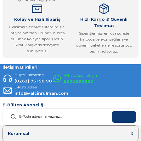
Bu ürüne benzer farklı alternatifler olmalı.
Kolay ve Hızlı Sipariş
Hızlı Kargo & Güvenli
Teslimat
Gelişmiş e-ticaret sistemimizle,
ihtiyacınız olan ürünleri hızlıca
Siparişlerinizi en kısa sürede
bulun ve kolayca sipariş verin.
kargoya veriyor, sağlam ve
Pratik alışveriş deneyimi
güvenli paketleme ile sorunsuz
Gönder
sunuyoruz!
teslim ediyoruz.
İletişim Bilgileri
Müşteri Hizmetleri
WhatsApp İletişim
(0262) 751 50 90
5302890860
E-Posta Adresi
info@yalcinrulman.com
E-Bülten Aboneliği
KAYDOL
Kurumsal