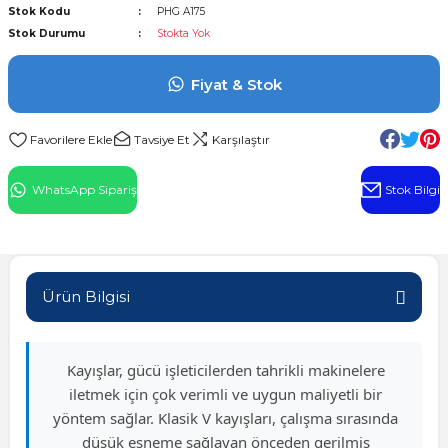
Stok Kodu
PHG A175
l Rulman
Stok Durumu
Stokta Yok
 Rulman
Fiyat & Stok
ulman
Tavsiye Et
Karşılaştır
n
WhatsApp Sipariş
Stok Bilgi
ı
ralı Rulman
Ürün Bilgisi
ik Makaralı Rulman
Kayışlar, gücü işleticilerden tahrikli makinelere
iletmek için çok verimli ve uygun maliyetli bir
yöntem sağlar. Klasik V kayışları, çalışma sırasında
düşük esneme sağlayan önceden gerilmiş