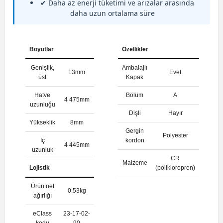
✔ Daha az enerji tüketimi ve arızalar arasında
daha uzun ortalama süre
Boyutlar
Özellikler
Genişlik,
Ambalajlı
13mm
Evet
üst
Kapak
Hatve
Bölüm
A
4 475mm
uzunluğu
Dişli
Hayır
Yükseklik
8mm
Gergin
Polyester
İç
kordon
4 445mm
uzunluk
CR
Malzeme
Lojistik
(polikloropren)
Ürün net
0.53kg
ağırlığı
eClass
23-17-02-
kodu
90