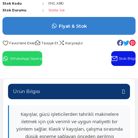
Stok Kodu
PHG A180
l Rulman
Stok Durumu
Stokta Yok
 Rulman
Fiyat & Stok
ulman
Tavsiye Et
Karşılaştır
n
WhatsApp Sipariş
Stok Bilgi
ı
ralı Rulman
Ürün Bilgisi
ik Makaralı Rulman
Kayışlar, gücü işleticilerden tahrikli makinelere
iletmek için çok verimli ve uygun maliyetli bir
yöntem sağlar. Klasik V kayışları, çalışma sırasında
düşük esneme sağlayan önceden gerilmiş