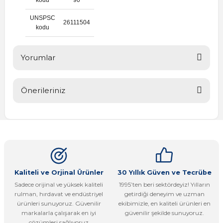
UNSPSC
26111504
kodu
Yorumlar
Önerileriniz
Bu ürüne ilk yorumu siz yapın!
Bu ürünün fiyat bilgisi, resim, ürün açıklamalarında ve diğer
konularda yetersiz gördüğünüz noktaları öneri formunu
Yorum Yaz
kullanarak tarafımıza iletebilirsiniz.
Görüş ve önerileriniz için teşekkür ederiz.
Ürün resmi kalitesiz, bozuk veya görüntülenemiyor.
Kaliteli ve Orjinal Ürünler
30 Yıllık Güven ve Tecrübe
Sadece orijinal ve yüksek kaliteli
1995’ten beri sektördeyiz! Yılların
Ürün açıklamasında eksik bilgiler bulunuyor.
rulman, hırdavat ve endüstriyel
getirdiği deneyim ve uzman
Ürün bilgilerinde hatalar bulunuyor.
ürünleri sunuyoruz. Güvenilir
ekibimizle, en kaliteli ürünleri en
markalarla çalışarak en iyi
güvenilir şekilde sunuyoruz.
Ürün fiyatı diğer sitelerden daha pahalı.
çözümleri sağlıyoruz