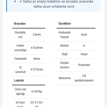
✔ Daha az enerji tüketimi ve arızalar arasında
daha uzun ortalama süre
Boyutlar
Özellikler
Genişlik,
Ambalajlı
13mm
Evet
üst
Kapak
Hatve
Bölüm
A
4 610mm
uzunluğu
Dişli
Hayır
Yükseklik
8mm
Gergin
Polyester
İç
kordon
4 572mm
uzunluk
CR
Malzeme
Lojistik
(polikloropren)
Ürün net
0.447kg
ağırlığı
eClass
23-17-02-
kodu
90