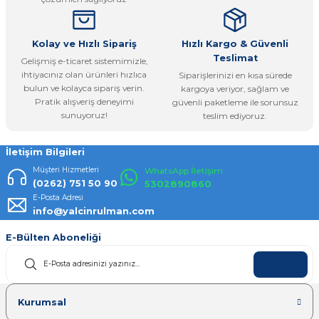
Bu ürüne benzer farklı alternatifler olmalı.
Kolay ve Hızlı Sipariş
Hızlı Kargo & Güvenli
Teslimat
Gelişmiş e-ticaret sistemimizle,
ihtiyacınız olan ürünleri hızlıca
Siparişlerinizi en kısa sürede
bulun ve kolayca sipariş verin.
kargoya veriyor, sağlam ve
Pratik alışveriş deneyimi
güvenli paketleme ile sorunsuz
Gönder
sunuyoruz!
teslim ediyoruz.
İletişim Bilgileri
Müşteri Hizmetleri
WhatsApp İletişim
(0262) 751 50 90
5302890860
E-Posta Adresi
info@yalcinrulman.com
E-Bülten Aboneliği
KAYDOL
Kurumsal