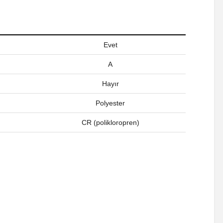
Evet
A
Hayır
Polyester
CR (polikloropren)
a iletebilirsiniz.