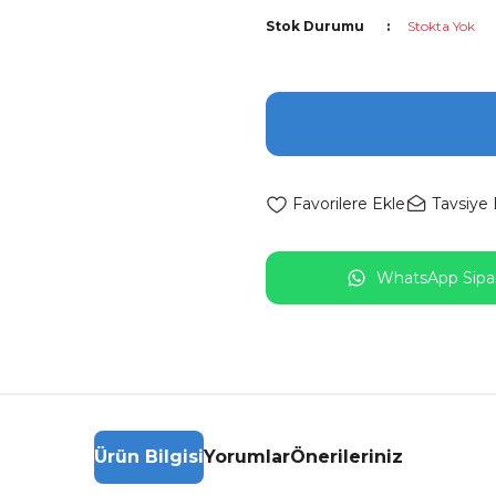
Stok Durumu
Stokta Yok
Tavsiye 
WhatsApp Sipar
Ürün Bilgisi
Yorumlar
Önerileriniz