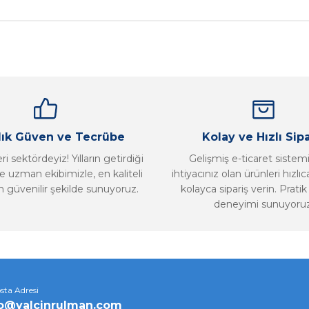
Bu ürüne ilk yorumu siz yapın!
Yorum Yaz
llık Güven ve Tecrübe
Kolay ve Hızlı Sipa
i sektördeyiz! Yılların getirdiği
Gelişmiş e-ticaret sistem
 uzman ekibimizle, en kaliteli
ihtiyacınız olan ürünleri hızlı
n güvenilir şekilde sunuyoruz.
kolayca sipariş verin. Pratik 
deneyimi sunuyoruz
Gönder
sta Adresi
fo@yalcinrulman.com