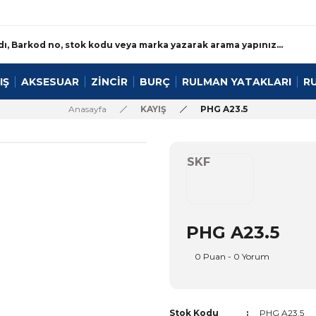
IŞ
AKSESUAR
ZİNCİR
BURÇ
RULMAN YATAKLARI
R
Anasayfa
KAYIŞ
PHG A23.5
SKF
PHG A23.5
0 Puan - 0 Yorum
Stok Kodu
PHG A23.5