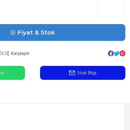
Fiyat & Stok
Et
Karşılaştır
iş
Stok Bilgi