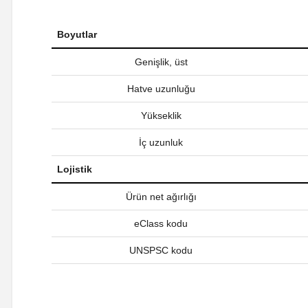
Boyutlar
Genişlik, üst
Hatve uzunluğu
Yükseklik
İç uzunluk
Lojistik
Ürün net ağırlığı
eClass kodu
UNSPSC kodu
Bu ürünün fiyat bilgisi, resim, ürün açıklamalarında ve diğer ko