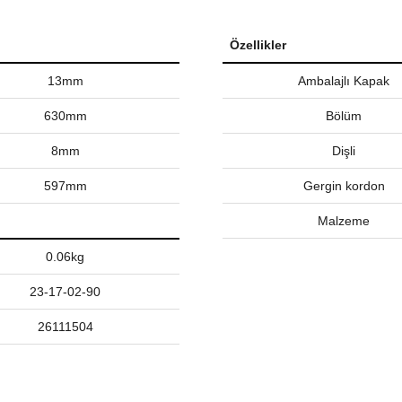
Özellikler
13mm
Ambalajlı Kapak
630mm
Bölüm
8mm
Dişli
597mm
Gergin kordon
Malzeme
0.06kg
23-17-02-90
26111504
nularda yetersiz gördüğünüz noktaları öneri formunu kullanarak tarafımız