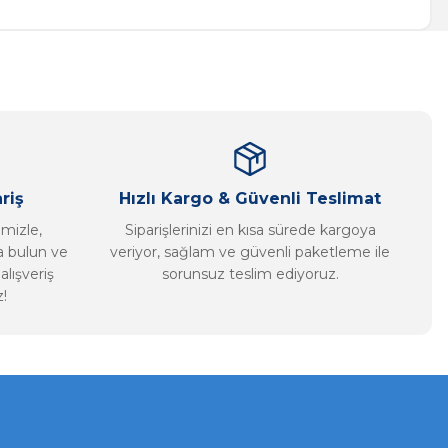
riş
Hızlı Kargo & Güvenli Teslimat
imizle,
Siparişlerinizi en kısa sürede kargoya
ca bulun ve
veriyor, sağlam ve güvenli paketleme ile
alışveriş
sorunsuz teslim ediyoruz.
!