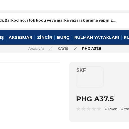
IŞ
AKSESUAR
ZİNCİR
BURÇ
RULMAN YATAKLARI
R
Anasayfa
KAYIŞ
PHG A37.5
SKF
PHG A37.5
0 Puan - 0 Y