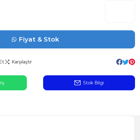
Fiyat & Stok
Et
Karşılaştır
iş
Stok Bilgi