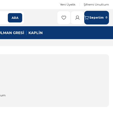
Yeni Üyelik
Şifremi Unuttum
Sepetim
ARA
0
ULMAN GRESİ
KAPLİN
orum