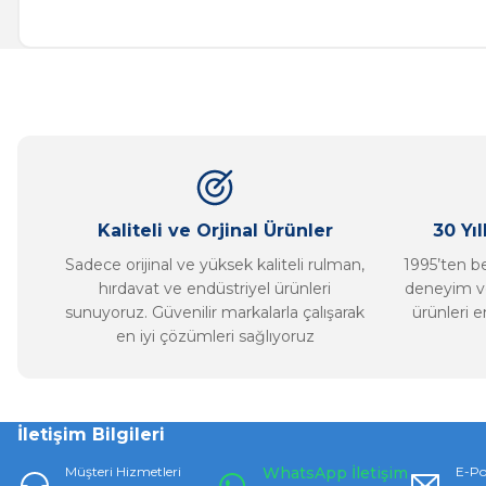
Bu ürünün fiyat bilgisi, resim, ürün açıklamalarında ve diğer ko
Görüş ve önerileriniz için teşekkür ederiz.
Ürün resmi kalitesiz, bozuk veya görüntülenemiyor.
Ürün açıklamasında eksik bilgiler bulunuyor.
Ürün bilgilerinde hatalar bulunuyor.
Ürün fiyatı diğer sitelerden daha pahalı.
Bu ürüne benzer farklı alternatifler olmalı.
Kaliteli ve Orjinal Ürünler
30 Yı
Sadece orijinal ve yüksek kaliteli rulman,
1995’ten ber
hırdavat ve endüstriyel ürünleri
deneyim ve
sunuyoruz. Güvenilir markalarla çalışarak
ürünleri e
en iyi çözümleri sağlıyoruz
İletişim Bilgileri
Müşteri Hizmetleri
WhatsApp İletişim
E-Po