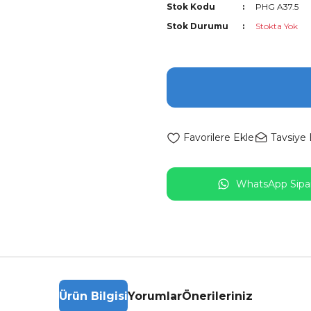
Stok Kodu
PHG A37.5
Stok Durumu
Stokta Yok
Tavsiye 
WhatsApp Sipar
Ürün Bilgisi
Yorumlar
Önerileriniz