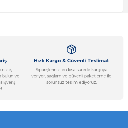
a iletebilirsiniz.
riş
Hızlı Kargo & Güvenli Teslimat
imizle,
Siparişlerinizi en kısa sürede kargoya
ca bulun ve
veriyor, sağlam ve güvenli paketleme ile
alışveriş
sorunsuz teslim ediyoruz.
!