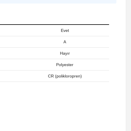
Evet
A
Hayır
Polyester
CR (polikloropren)