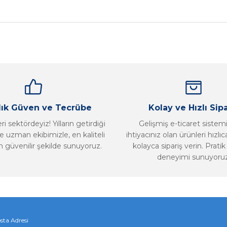
nularda yetersiz gördüğünüz noktaları öneri formunu kullanarak tarafımız
Bu ürüne ilk yorumu siz yapın!
Yorum Yaz
llık Güven ve Tecrübe
Kolay ve Hızlı Sipa
i sektördeyiz! Yılların getirdiği
Gelişmiş e-ticaret sistem
 uzman ekibimizle, en kaliteli
ihtiyacınız olan ürünleri hızlı
n güvenilir şekilde sunuyoruz.
kolayca sipariş verin. Pratik 
deneyimi sunuyoruz
Gönder
sta Adresi