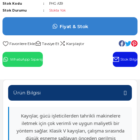
Stok Kodu
PHG A39
l Rulman
Stok Durumu
Stokta Yok
 Rulman
Fiyat & Stok
ulman
Tavsiye Et
Karşılaştır
n
WhatsApp Sipariş
Stok Bilgi
ı
ralı Rulman
Ürün Bilgisi
ik Makaralı Rulman
Kayışlar, gücü işleticilerden tahrikli makinelere
iletmek için çok verimli ve uygun maliyetli bir
yöntem sağlar. Klasik V kayışları, çalışma sırasında
düşük esneme sağlayan önceden gerilmiş