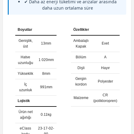
✔ Daha az enerji tüketimi ve arızalar arasında
daha uzun ortalama süre
Boyutlar
Özellikler
Genişlik,
Ambalajlı
13mm
Evet
üst
Kapak
Hatve
Bölüm
A
1 020mm
uzunluğu
Dişli
Hayır
Yükseklik
8mm
Gergin
Polyester
İç
kordon
991mm
uzunluk
CR
Malzeme
Lojistik
(polikloropren)
Ürün net
0.11kg
ağırlığı
eClass
23-17-02-
kodu
90