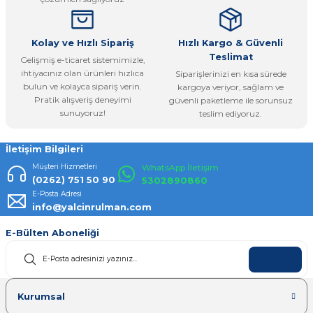
Bu ürüne benzer farklı alternatifler olmalı.
Kolay ve Hızlı Sipariş
Hızlı Kargo & Güvenli
Teslimat
Gelişmiş e-ticaret sistemimizle,
ihtiyacınız olan ürünleri hızlıca
Siparişlerinizi en kısa sürede
bulun ve kolayca sipariş verin.
kargoya veriyor, sağlam ve
Pratik alışveriş deneyimi
güvenli paketleme ile sorunsuz
Gönder
sunuyoruz!
teslim ediyoruz.
İletişim Bilgileri
Müşteri Hizmetleri
WhatsApp İletişim
(0262) 751 50 90
5302890860
E-Posta Adresi
info@yalcinrulman.com
E-Bülten Aboneliği
KAYDOL
Kurumsal