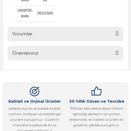
UNSPSC
26111504
kodu
Yorumlar
Önerileriniz
Bu ürüne ilk yorumu siz yapın!
Bu ürünün fiyat bilgisi, resim, ürün açıklamalarında ve diğer
konularda yetersiz gördüğünüz noktaları öneri formunu
Yorum Yaz
kullanarak tarafımıza iletebilirsiniz.
Görüş ve önerileriniz için teşekkür ederiz.
Ürün resmi kalitesiz, bozuk veya görüntülenemiyor.
Kaliteli ve Orjinal Ürünler
30 Yıllık Güven ve Tecrübe
Sadece orijinal ve yüksek kaliteli
1995’ten beri sektördeyiz! Yılların
Ürün açıklamasında eksik bilgiler bulunuyor.
rulman, hırdavat ve endüstriyel
getirdiği deneyim ve uzman
Ürün bilgilerinde hatalar bulunuyor.
ürünleri sunuyoruz. Güvenilir
ekibimizle, en kaliteli ürünleri en
markalarla çalışarak en iyi
güvenilir şekilde sunuyoruz.
Ürün fiyatı diğer sitelerden daha pahalı.
çözümleri sağlıyoruz