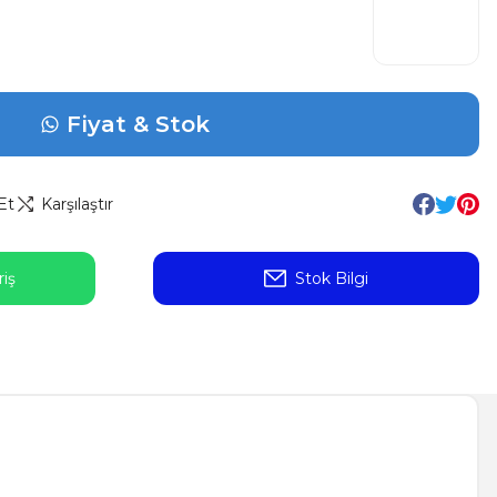
Fiyat & Stok
Et
Karşılaştır
iş
Stok Bilgi