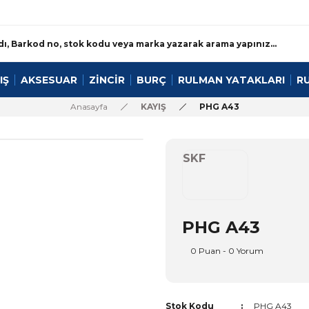
IŞ
AKSESUAR
ZİNCİR
BURÇ
RULMAN YATAKLARI
R
Anasayfa
KAYIŞ
PHG A43
SKF
PHG A43
0 Puan - 0 Yorum
Stok Kodu
PHG A43