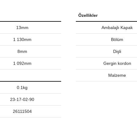
Özellikler
13mm
Ambalajlı Kapak
1 130mm
Bölüm
8mm
Dişli
1 092mm
Gergin kordon
Malzeme
0.1kg
23-17-02-90
26111504
nularda yetersiz gördüğünüz noktaları öneri formunu kullanarak tarafımız