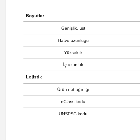
Boyutlar
Genişlik, üst
Hatve uzunluğu
Yükseklik
İç uzunluk
Lojistik
Ürün net ağırlığı
eClass kodu
UNSPSC kodu
Bu ürünün fiyat bilgisi, resim, ürün açıklamalarında ve diğer ko