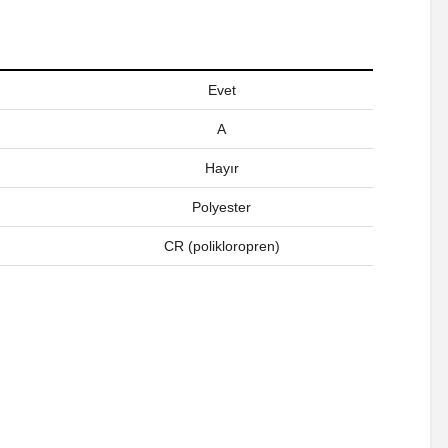
Evet
A
Hayır
Polyester
CR (polikloropren)
a iletebilirsiniz.