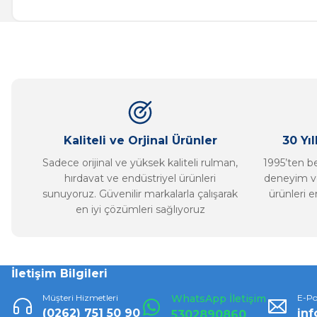
Görüş ve önerileriniz için teşekkür ederiz.
Ürün resmi kalitesiz, bozuk veya görüntülenemiyor.
Ürün açıklamasında eksik bilgiler bulunuyor.
Ürün bilgilerinde hatalar bulunuyor.
Ürün fiyatı diğer sitelerden daha pahalı.
Bu ürüne benzer farklı alternatifler olmalı.
Kaliteli ve Orjinal Ürünler
30 Yı
Sadece orijinal ve yüksek kaliteli rulman,
1995’ten ber
hırdavat ve endüstriyel ürünleri
deneyim ve
sunuyoruz. Güvenilir markalarla çalışarak
ürünleri e
en iyi çözümleri sağlıyoruz
İletişim Bilgileri
Müşteri Hizmetleri
WhatsApp İletişim
E-Po
(0262) 751 50 90
in
5302890860