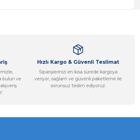
riş
Hızlı Kargo & Güvenli Teslimat
imizle,
Siparişlerinizi en kısa sürede kargoya
ca bulun ve
veriyor, sağlam ve güvenli paketleme ile
alışveriş
sorunsuz teslim ediyoruz.
!