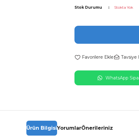
Stok Durumu
Stokta Yok
Tavsiye 
WhatsApp Sipar
Ürün Bilgisi
Yorumlar
Önerileriniz