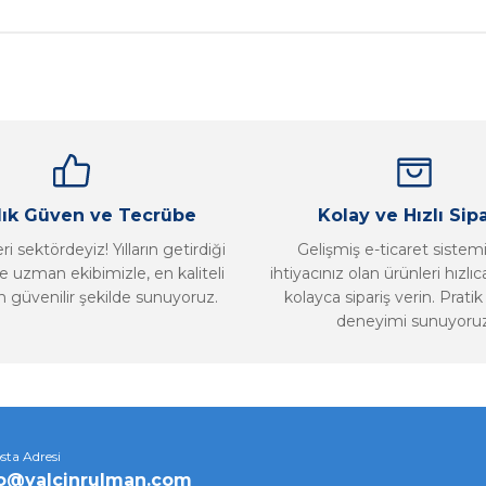
Bu ürüne ilk yorumu siz yapın!
Yorum Yaz
llık Güven ve Tecrübe
Kolay ve Hızlı Sipa
i sektördeyiz! Yılların getirdiği
Gelişmiş e-ticaret sistem
 uzman ekibimizle, en kaliteli
ihtiyacınız olan ürünleri hızlı
n güvenilir şekilde sunuyoruz.
kolayca sipariş verin. Pratik 
deneyimi sunuyoruz
Gönder
sta Adresi
fo@yalcinrulman.com