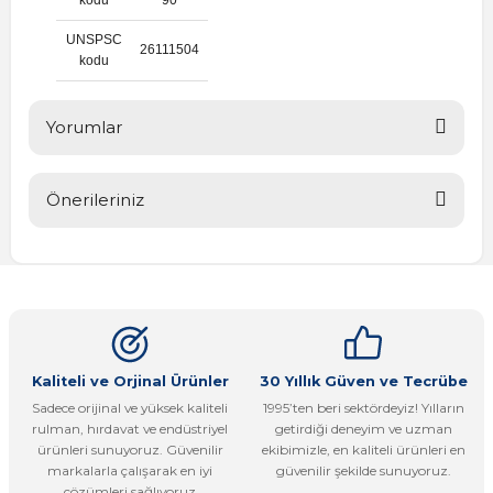
UNSPSC
26111504
kodu
Yorumlar
Önerileriniz
Bu ürüne ilk yorumu siz yapın!
Bu ürünün fiyat bilgisi, resim, ürün açıklamalarında ve diğer
konularda yetersiz gördüğünüz noktaları öneri formunu
Yorum Yaz
kullanarak tarafımıza iletebilirsiniz.
Görüş ve önerileriniz için teşekkür ederiz.
Ürün resmi kalitesiz, bozuk veya görüntülenemiyor.
Kaliteli ve Orjinal Ürünler
30 Yıllık Güven ve Tecrübe
Sadece orijinal ve yüksek kaliteli
1995’ten beri sektördeyiz! Yılların
Ürün açıklamasında eksik bilgiler bulunuyor.
rulman, hırdavat ve endüstriyel
getirdiği deneyim ve uzman
Ürün bilgilerinde hatalar bulunuyor.
ürünleri sunuyoruz. Güvenilir
ekibimizle, en kaliteli ürünleri en
markalarla çalışarak en iyi
güvenilir şekilde sunuyoruz.
Ürün fiyatı diğer sitelerden daha pahalı.
çözümleri sağlıyoruz