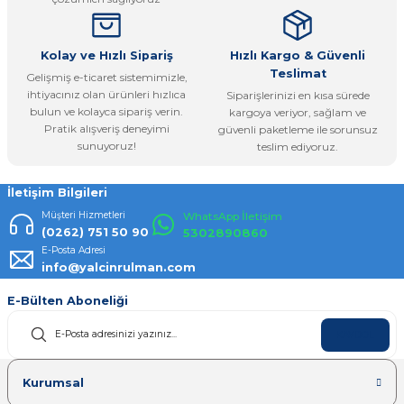
Bu ürüne benzer farklı alternatifler olmalı.
Kolay ve Hızlı Sipariş
Hızlı Kargo & Güvenli
Teslimat
Gelişmiş e-ticaret sistemimizle,
ihtiyacınız olan ürünleri hızlıca
Siparişlerinizi en kısa sürede
bulun ve kolayca sipariş verin.
kargoya veriyor, sağlam ve
Pratik alışveriş deneyimi
güvenli paketleme ile sorunsuz
Gönder
sunuyoruz!
teslim ediyoruz.
İletişim Bilgileri
Müşteri Hizmetleri
WhatsApp İletişim
(0262) 751 50 90
5302890860
E-Posta Adresi
info@yalcinrulman.com
E-Bülten Aboneliği
KAYDOL
Kurumsal