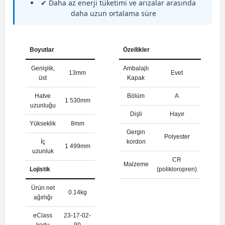
✔ Daha az enerji tüketimi ve arızalar arasında
daha uzun ortalama süre
Boyutlar
Özellikler
Genişlik,
Ambalajlı
13mm
Evet
üst
Kapak
Hatve
Bölüm
A
1 530mm
uzunluğu
Dişli
Hayır
Yükseklik
8mm
Gergin
Polyester
İç
kordon
1 499mm
uzunluk
CR
Malzeme
Lojistik
(polikloropren)
Ürün net
0.14kg
ağırlığı
eClass
23-17-02-
kodu
90