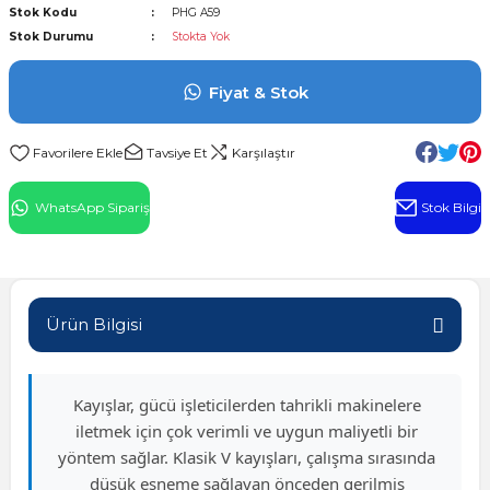
Stok Kodu
PHG A59
l Rulman
Stok Durumu
Stokta Yok
 Rulman
Fiyat & Stok
ulman
Tavsiye Et
Karşılaştır
n
WhatsApp Sipariş
Stok Bilgi
ı
ralı Rulman
Ürün Bilgisi
ik Makaralı Rulman
Kayışlar, gücü işleticilerden tahrikli makinelere
iletmek için çok verimli ve uygun maliyetli bir
yöntem sağlar. Klasik V kayışları, çalışma sırasında
düşük esneme sağlayan önceden gerilmiş