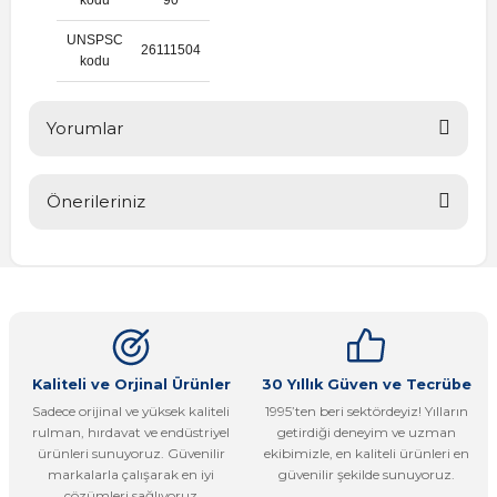
UNSPSC
26111504
kodu
Yorumlar
Önerileriniz
Bu ürüne ilk yorumu siz yapın!
Bu ürünün fiyat bilgisi, resim, ürün açıklamalarında ve diğer
konularda yetersiz gördüğünüz noktaları öneri formunu
Yorum Yaz
kullanarak tarafımıza iletebilirsiniz.
Görüş ve önerileriniz için teşekkür ederiz.
Ürün resmi kalitesiz, bozuk veya görüntülenemiyor.
Kaliteli ve Orjinal Ürünler
30 Yıllık Güven ve Tecrübe
Sadece orijinal ve yüksek kaliteli
1995’ten beri sektördeyiz! Yılların
Ürün açıklamasında eksik bilgiler bulunuyor.
rulman, hırdavat ve endüstriyel
getirdiği deneyim ve uzman
Ürün bilgilerinde hatalar bulunuyor.
ürünleri sunuyoruz. Güvenilir
ekibimizle, en kaliteli ürünleri en
markalarla çalışarak en iyi
güvenilir şekilde sunuyoruz.
Ürün fiyatı diğer sitelerden daha pahalı.
çözümleri sağlıyoruz