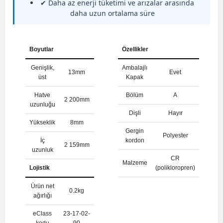
✔ Daha az enerji tüketimi ve arızalar arasında
daha uzun ortalama süre
Boyutlar
Özellikler
Genişlik,
Ambalajlı
13mm
Evet
üst
Kapak
Hatve
Bölüm
A
2 200mm
uzunluğu
Dişli
Hayır
Yükseklik
8mm
Gergin
Polyester
İç
kordon
2 159mm
uzunluk
CR
Malzeme
Lojistik
(polikloropren)
Ürün net
0.2kg
ağırlığı
eClass
23-17-02-
kodu
90