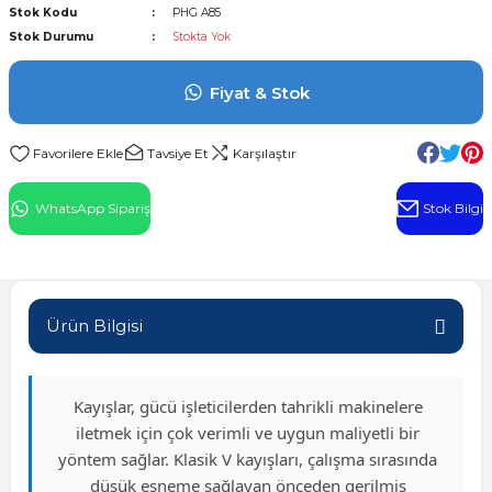
Stok Kodu
PHG A85
l Rulman
Stok Durumu
Stokta Yok
 Rulman
Fiyat & Stok
ulman
Tavsiye Et
Karşılaştır
n
WhatsApp Sipariş
Stok Bilgi
ı
ralı Rulman
Ürün Bilgisi
ik Makaralı Rulman
Kayışlar, gücü işleticilerden tahrikli makinelere
iletmek için çok verimli ve uygun maliyetli bir
yöntem sağlar. Klasik V kayışları, çalışma sırasında
düşük esneme sağlayan önceden gerilmiş