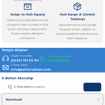
Bu ürüne benzer farklı alternatifler olmalı.
Kolay ve Hızlı Sipariş
Hızlı Kargo & Güvenli
Teslimat
Gelişmiş e-ticaret sistemimizle,
ihtiyacınız olan ürünleri hızlıca
Siparişlerinizi en kısa sürede
bulun ve kolayca sipariş verin.
kargoya veriyor, sağlam ve
Pratik alışveriş deneyimi
güvenli paketleme ile sorunsuz
Gönder
sunuyoruz!
teslim ediyoruz.
İletişim Bilgileri
Müşteri Hizmetleri
WhatsApp İletişim
(0262) 751 50 90
5302890860
E-Posta Adresi
info@yalcinrulman.com
E-Bülten Aboneliği
KAYDOL
Kurumsal