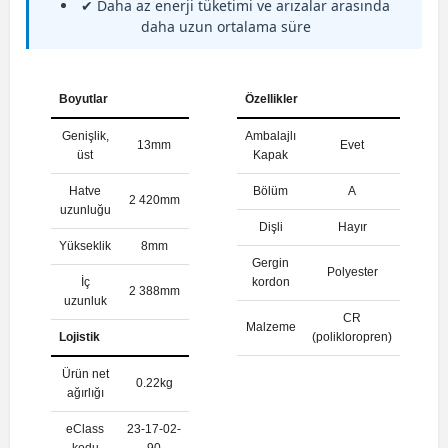
✔ Daha az enerji tüketimi ve arızalar arasında
daha uzun ortalama süre
Boyutlar
Özellikler
Genişlik,
Ambalajlı
13mm
Evet
üst
Kapak
Hatve
Bölüm
A
2 420mm
uzunluğu
Dişli
Hayır
Yükseklik
8mm
Gergin
Polyester
İç
kordon
2 388mm
uzunluk
CR
Malzeme
Lojistik
(polikloropren)
Ürün net
0.22kg
ağırlığı
eClass
23-17-02-
kodu
90