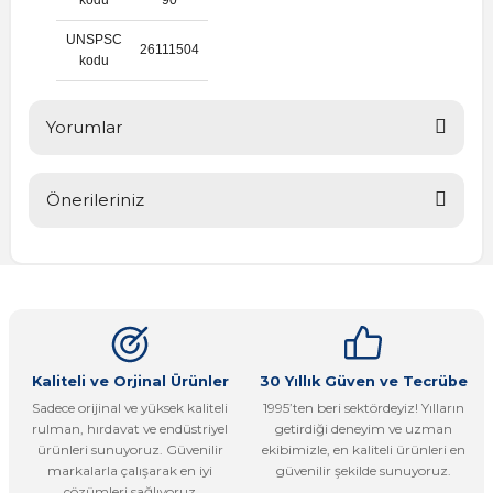
UNSPSC
26111504
kodu
Yorumlar
Önerileriniz
Bu ürüne ilk yorumu siz yapın!
Bu ürünün fiyat bilgisi, resim, ürün açıklamalarında ve diğer
konularda yetersiz gördüğünüz noktaları öneri formunu
Yorum Yaz
kullanarak tarafımıza iletebilirsiniz.
Görüş ve önerileriniz için teşekkür ederiz.
Ürün resmi kalitesiz, bozuk veya görüntülenemiyor.
Kaliteli ve Orjinal Ürünler
30 Yıllık Güven ve Tecrübe
Sadece orijinal ve yüksek kaliteli
1995’ten beri sektördeyiz! Yılların
Ürün açıklamasında eksik bilgiler bulunuyor.
rulman, hırdavat ve endüstriyel
getirdiği deneyim ve uzman
Ürün bilgilerinde hatalar bulunuyor.
ürünleri sunuyoruz. Güvenilir
ekibimizle, en kaliteli ürünleri en
markalarla çalışarak en iyi
güvenilir şekilde sunuyoruz.
Ürün fiyatı diğer sitelerden daha pahalı.
çözümleri sağlıyoruz