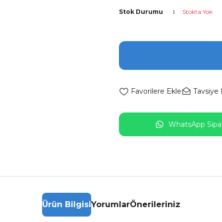
Stok Durumu
Stokta Yok
Tavsiye 
WhatsApp Sipar
Ürün Bilgisi
Yorumlar
Önerileriniz