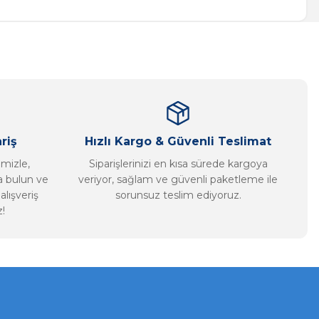
riş
Hızlı Kargo & Güvenli Teslimat
imizle,
Siparişlerinizi en kısa sürede kargoya
ca bulun ve
veriyor, sağlam ve güvenli paketleme ile
alışveriş
sorunsuz teslim ediyoruz.
!