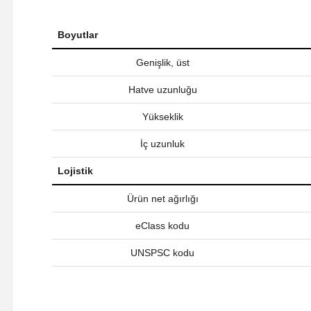
Boyutlar
Genişlik, üst
Hatve uzunluğu
Yükseklik
İç uzunluk
Lojistik
Ürün net ağırlığı
eClass kodu
UNSPSC kodu
Bu ürünün fiyat bilgisi, resim, ürün açıklamalarında ve diğer ko