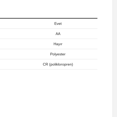
Evet
AA
Hayır
Polyester
CR (polikloropren)
a iletebilirsiniz.