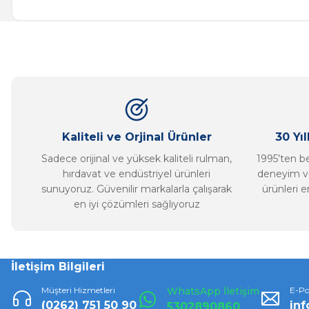
Görüş ve önerileriniz için teşekkür ederiz.
Ürün resmi kalitesiz, bozuk veya görüntülenemiyor.
Ürün açıklamasında eksik bilgiler bulunuyor.
Ürün bilgilerinde hatalar bulunuyor.
Ürün fiyatı diğer sitelerden daha pahalı.
Bu ürüne benzer farklı alternatifler olmalı.
Kaliteli ve Orjinal Ürünler
30 Yı
Sadece orijinal ve yüksek kaliteli rulman,
1995’ten ber
hırdavat ve endüstriyel ürünleri
deneyim ve
sunuyoruz. Güvenilir markalarla çalışarak
ürünleri e
en iyi çözümleri sağlıyoruz
İletişim Bilgileri
Müşteri Hizmetleri
WhatsApp İletişim
E-Po
(0262) 751 50 90
in
5302890860