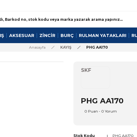
IŞ
AKSESUAR
ZİNCİR
BURÇ
RULMAN YATAKLARI
R
Anasayfa
KAYIŞ
PHG AA170
SKF
PHG AA170
0 Puan - 0 Yorum
Stok Kodu
PHG AA170