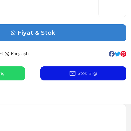
Fiyat & Stok
Et
Karşılaştır
iş
Stok Bilgi