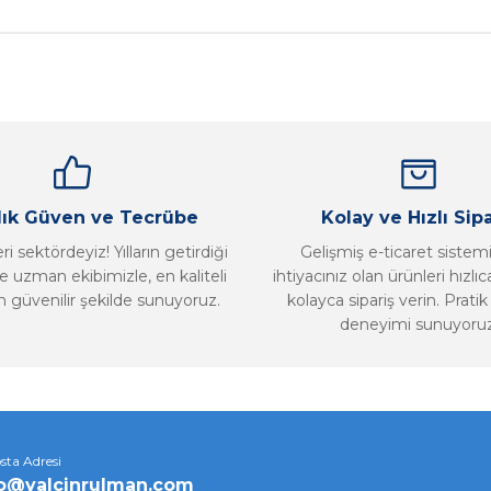
Bu ürüne ilk yorumu siz yapın!
Yorum Yaz
llık Güven ve Tecrübe
Kolay ve Hızlı Sipa
i sektördeyiz! Yılların getirdiği
Gelişmiş e-ticaret sistem
 uzman ekibimizle, en kaliteli
ihtiyacınız olan ürünleri hızlı
n güvenilir şekilde sunuyoruz.
kolayca sipariş verin. Pratik 
deneyimi sunuyoruz
Gönder
sta Adresi
fo@yalcinrulman.com