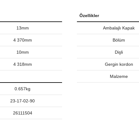
Özellikler
13mm
Ambalajlı Kapak
4 370mm
Bölüm
10mm
Dişli
4 318mm
Gergin kordon
Malzeme
0.657kg
23-17-02-90
26111504
nularda yetersiz gördüğünüz noktaları öneri formunu kullanarak tarafımız