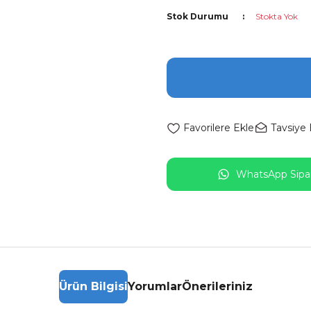
Stok Durumu
Stokta Yok
Tavsiye 
WhatsApp Sipar
Ürün Bilgisi
Yorumlar
Önerileriniz