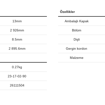
Özellikler
13mm
Ambalajlı Kapak
2 926mm
Bölüm
8.5mm
Dişli
2 895.6mm
Gergin kordon
Malzeme
0.27kg
23-17-02-90
26111504
nularda yetersiz gördüğünüz noktaları öneri formunu kullanarak tarafımız