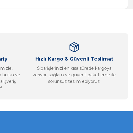
riş
Hızlı Kargo & Güvenli Teslimat
imizle,
Siparişlerinizi en kısa sürede kargoya
ca bulun ve
veriyor, sağlam ve güvenli paketleme ile
alışveriş
sorunsuz teslim ediyoruz.
!