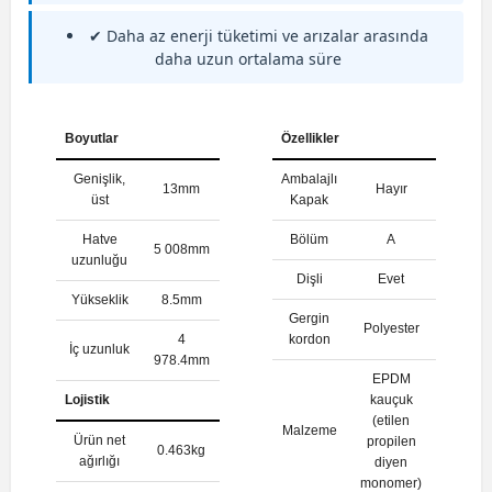
✔ Daha az enerji tüketimi ve arızalar arasında
daha uzun ortalama süre
Boyutlar
Özellikler
Genişlik,
Ambalajlı
13mm
Hayır
üst
Kapak
Hatve
Bölüm
A
5 008mm
uzunluğu
Dişli
Evet
Yükseklik
8.5mm
Gergin
Polyester
4
kordon
İç uzunluk
978.4mm
EPDM
Lojistik
kauçuk
(etilen
Malzeme
Ürün net
propilen
0.463kg
ağırlığı
diyen
monomer)