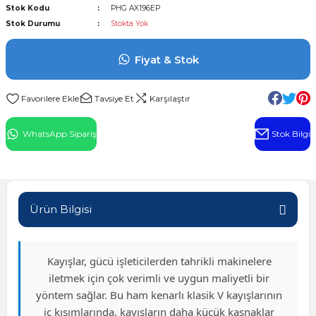
Stok Kodu
PHG AX196EP
l Rulman
Stok Durumu
Stokta Yok
 Rulman
Fiyat & Stok
ulman
Tavsiye Et
Karşılaştır
n
WhatsApp Sipariş
Stok Bilgi
ı
ralı Rulman
Ürün Bilgisi
ik Makaralı Rulman
Kayışlar, gücü işleticilerden tahrikli makinelere
iletmek için çok verimli ve uygun maliyetli bir
yöntem sağlar. Bu ham kenarlı klasik V kayışlarının
iç kısımlarında, kayışların daha küçük kasnaklar