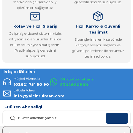
markalarla çalışarak en iyi
güvenilir şekilde sunuyoruz.
Ürün fiyatı diğer sitelerden daha pahalı.
çözümleri sağlıyoruz
Bu ürüne benzer farklı alternatifler olmalı.
Kolay ve Hızlı Sipariş
Hızlı Kargo & Güvenli
Teslimat
Gelişmiş e-ticaret sistemimizle,
ihtiyacınız olan ürünleri hızlıca
Siparişlerinizi en kısa sürede
bulun ve kolayca sipariş verin.
kargoya veriyor, sağlam ve
Pratik alışveriş deneyimi
güvenli paketleme ile sorunsuz
Gönder
sunuyoruz!
teslim ediyoruz.
İletişim Bilgileri
Müşteri Hizmetleri
WhatsApp İletişim
(0262) 751 50 90
5302890860
E-Posta Adresi
info@yalcinrulman.com
E-Bülten Aboneliği
KAYDOL