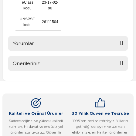
eClass
23-17-02-
kodu
90
UNSPSC
26111504
kodu
Yorumlar
Önerileriniz
Bu ürüne ilk yorumu siz yapın!
Bu ürünün fiyat bilgisi, resim, ürün açıklamalarında ve diğer
konularda yetersiz gördüğünüz noktaları öneri formunu
Yorum Yaz
kullanarak tarafımıza iletebilirsiniz.
Görüş ve önerileriniz için teşekkür ederiz.
Ürün resmi kalitesiz, bozuk veya görüntülenemiyor.
Kaliteli ve Orjinal Ürünler
30 Yıllık Güven ve Tecrübe
Sadece orijinal ve yüksek kaliteli
1995’ten beri sektördeyiz! Yılların
Ürün açıklamasında eksik bilgiler bulunuyor.
rulman, hırdavat ve endüstriyel
getirdiği deneyim ve uzman
Ürün bilgilerinde hatalar bulunuyor.
ürünleri sunuyoruz. Güvenilir
ekibimizle, en kaliteli ürünleri en