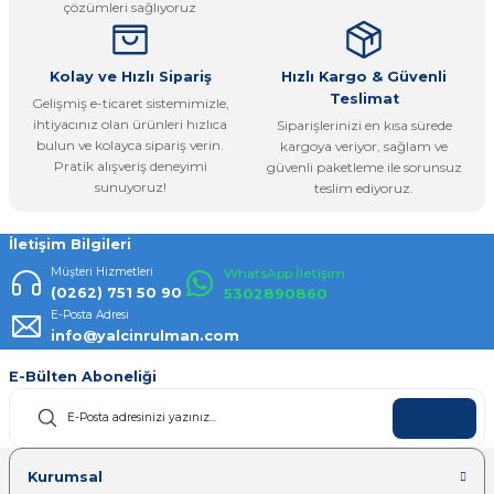
çözümleri sağlıyoruz
Bu ürüne benzer farklı alternatifler olmalı.
Kolay ve Hızlı Sipariş
Hızlı Kargo & Güvenli
Teslimat
Gelişmiş e-ticaret sistemimizle,
ihtiyacınız olan ürünleri hızlıca
Siparişlerinizi en kısa sürede
bulun ve kolayca sipariş verin.
kargoya veriyor, sağlam ve
Pratik alışveriş deneyimi
güvenli paketleme ile sorunsuz
Gönder
sunuyoruz!
teslim ediyoruz.
İletişim Bilgileri
Müşteri Hizmetleri
WhatsApp İletişim
(0262) 751 50 90
5302890860
E-Posta Adresi
info@yalcinrulman.com
E-Bülten Aboneliği
KAYDOL
Kurumsal