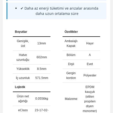
✔ Daha az enerji tüketimi ve arızalar arasında
daha uzun ortalama süre
Boyutlar
Özellikler
Genişlik,
Ambalajlı
13mm
Hayır
üst
Kapak
Hatve
Bölüm
A
602mm
uzunluğu
Dişli
Evet
Yükseklik
8.5mm
Gergin
Polyester
İç uzunluk
571.5mm
kordon
Lojistik
EPDM
kauçuk
Ürün net
(etilen
0.0556kg
Malzeme
ağırlığı
propilen
diyen
eClass
23-17-02-
monomer)