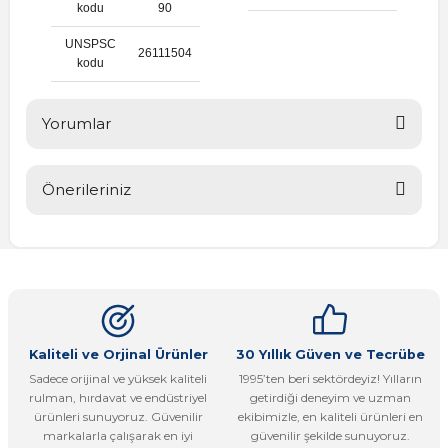
kodu
90
UNSPSC
26111504
kodu
Yorumlar
Önerileriniz
Bu ürüne ilk yorumu siz yapın!
Bu ürünün fiyat bilgisi, resim, ürün açıklamalarında ve diğer
konularda yetersiz gördüğünüz noktaları öneri formunu
Yorum Yaz
kullanarak tarafımıza iletebilirsiniz.
Görüş ve önerileriniz için teşekkür ederiz.
Ürün resmi kalitesiz, bozuk veya görüntülenemiyor.
Kaliteli ve Orjinal Ürünler
30 Yıllık Güven ve Tecrübe
Sadece orijinal ve yüksek kaliteli
1995’ten beri sektördeyiz! Yılların
Ürün açıklamasında eksik bilgiler bulunuyor.
rulman, hırdavat ve endüstriyel
getirdiği deneyim ve uzman
Ürün bilgilerinde hatalar bulunuyor.
ürünleri sunuyoruz. Güvenilir
ekibimizle, en kaliteli ürünleri en
markalarla çalışarak en iyi
güvenilir şekilde sunuyoruz.
Ürün fiyatı diğer sitelerden daha pahalı.