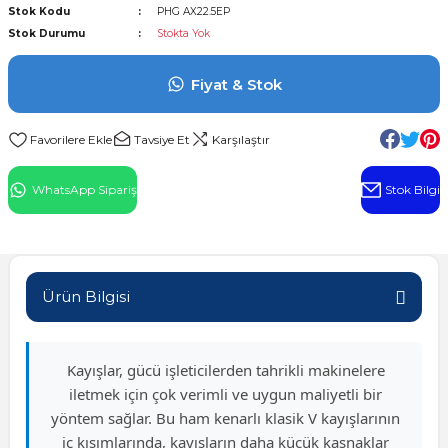
Stok Kodu
PHG AX22.5EP
l Rulman
Stok Durumu
Stokta Yok
 Rulman
Fiyat & Stok
ulman
Tavsiye Et
Karşılaştır
n
WhatsApp Sipariş
Stok Bilgi
ı
ralı Rulman
Ürün Bilgisi
ik Makaralı Rulman
Kayışlar, gücü işleticilerden tahrikli makinelere
iletmek için çok verimli ve uygun maliyetli bir
yöntem sağlar. Bu ham kenarlı klasik V kayışlarının
iç kısımlarında, kayışların daha küçük kasnaklar