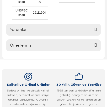
kodu
90
UNSPSC
26111504
kodu
Yorumlar
Önerileriniz
Bu ürüne ilk yorumu siz yapın!
Bu ürünün fiyat bilgisi, resim, ürün açıklamalarında ve diğer
konularda yetersiz gördüğünüz noktaları öneri formunu
Yorum Yaz
kullanarak tarafımıza iletebilirsiniz.
Görüş ve önerileriniz için teşekkür ederiz.
Ürün resmi kalitesiz, bozuk veya görüntülenemiyor.
Kaliteli ve Orjinal Ürünler
30 Yıllık Güven ve Tecrübe
Sadece orijinal ve yüksek kaliteli
1995’ten beri sektördeyiz! Yılların
Ürün açıklamasında eksik bilgiler bulunuyor.
rulman, hırdavat ve endüstriyel
getirdiği deneyim ve uzman
Ürün bilgilerinde hatalar bulunuyor.
ürünleri sunuyoruz. Güvenilir
ekibimizle, en kaliteli ürünleri en
markalarla çalışarak en iyi
güvenilir şekilde sunuyoruz.
Ürün fiyatı diğer sitelerden daha pahalı.