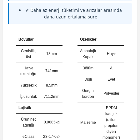
✔ Daha az enerji tüketimi ve arızalar arasında
daha uzun ortalama süre
Boyutlar
Özellikler
Genişlik,
Ambalajlı
13mm
Hayır
üst
Kapak
Hatve
Bölüm
A
741mm
uzunluğu
Dişli
Evet
Yükseklik
8.5mm
Gergin
Polyester
İç uzunluk
711.2mm
kordon
Lojistik
EPDM
kauçuk
Ürün net
(etilen
0.0685kg
Malzeme
ağırlığı
propilen
diyen
eClass
23-17-02-
monomer)