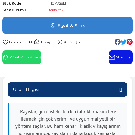
Stok Kodu
PHG AX28EP
l Rulman
Stok Durumu
Stokta Yok
 Rulman
Fiyat & Stok
ulman
Tavsiye Et
Karşılaştır
n
WhatsApp Sipariş
Stok Bilgi
ı
ralı Rulman
Ürün Bilgisi
ik Makaralı Rulman
Kayışlar, gücü işleticilerden tahrikli makinelere
iletmek için çok verimli ve uygun maliyetli bir
yöntem sağlar. Bu ham kenarlı klasik V kayışlarının
iç kısımlarında, kayışların daha küçük kasnaklar