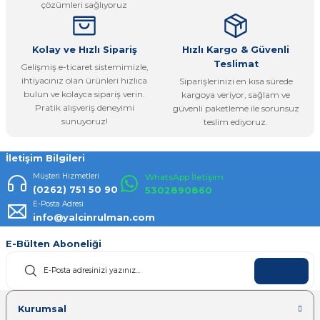
çözümleri sağlıyoruz
Bu ürüne benzer farklı alternatifler olmalı.
Kolay ve Hızlı Sipariş
Hızlı Kargo & Güvenli
Teslimat
Gelişmiş e-ticaret sistemimizle,
ihtiyacınız olan ürünleri hızlıca
Siparişlerinizi en kısa sürede
bulun ve kolayca sipariş verin.
kargoya veriyor, sağlam ve
Pratik alışveriş deneyimi
güvenli paketleme ile sorunsuz
Gönder
sunuyoruz!
teslim ediyoruz.
İletişim Bilgileri
Müşteri Hizmetleri
WhatsApp İletişim
(0262) 751 50 90
5302890860
E-Posta Adresi
info@yalcinrulman.com
E-Bülten Aboneliği
KAYDOL
Kurumsal