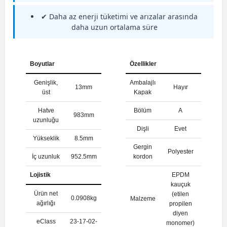
✔ Daha az enerji tüketimi ve arızalar arasında
daha uzun ortalama süre
Boyutlar
Özellikler
Genişlik,
Ambalajlı
13mm
Hayır
üst
Kapak
Hatve
Bölüm
A
983mm
uzunluğu
Dişli
Evet
Yükseklik
8.5mm
Gergin
Polyester
İç uzunluk
952.5mm
kordon
Lojistik
EPDM
kauçuk
Ürün net
(etilen
0.0908kg
Malzeme
ağırlığı
propilen
diyen
eClass
23-17-02-
monomer)