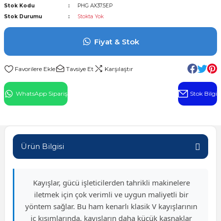
Stok Kodu
PHG AX37.5EP
l Rulman
Stok Durumu
Stokta Yok
 Rulman
Fiyat & Stok
ulman
Tavsiye Et
Karşılaştır
n
WhatsApp Sipariş
Stok Bilgi
ı
ralı Rulman
Ürün Bilgisi
ik Makaralı Rulman
Kayışlar, gücü işleticilerden tahrikli makinelere
iletmek için çok verimli ve uygun maliyetli bir
yöntem sağlar. Bu ham kenarlı klasik V kayışlarının
iç kısımlarında, kayışların daha küçük kasnaklar