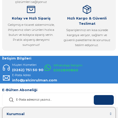
çözümleri sağlıyoruz
Bu ürüne benzer farklı alternatifler olmalı.
Kolay ve Hızlı Sipariş
Hızlı Kargo & Güvenli
Teslimat
Gelişmiş e-ticaret sistemimizle,
ihtiyacınız olan ürünleri hızlıca
Siparişlerinizi en kısa sürede
bulun ve kolayca sipariş verin.
kargoya veriyor, sağlam ve
Pratik alışveriş deneyimi
güvenli paketleme ile sorunsuz
Gönder
sunuyoruz!
teslim ediyoruz.
İletişim Bilgileri
Müşteri Hizmetleri
WhatsApp İletişim
(0262) 751 50 90
5302890860
E-Posta Adresi
info@yalcinrulman.com
E-Bülten Aboneliği
KAYDOL
Kurumsal