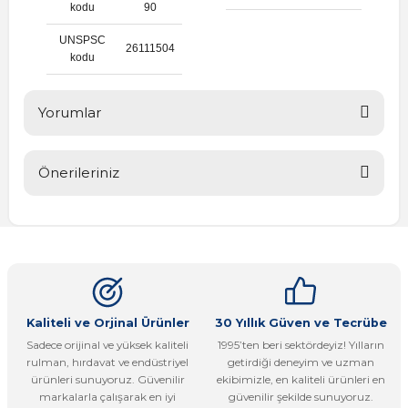
kodu
90
UNSPSC
26111504
kodu
Yorumlar
Önerileriniz
Bu ürüne ilk yorumu siz yapın!
Bu ürünün fiyat bilgisi, resim, ürün açıklamalarında ve diğer
konularda yetersiz gördüğünüz noktaları öneri formunu
Yorum Yaz
kullanarak tarafımıza iletebilirsiniz.
Görüş ve önerileriniz için teşekkür ederiz.
Ürün resmi kalitesiz, bozuk veya görüntülenemiyor.
Kaliteli ve Orjinal Ürünler
30 Yıllık Güven ve Tecrübe
Sadece orijinal ve yüksek kaliteli
1995’ten beri sektördeyiz! Yılların
Ürün açıklamasında eksik bilgiler bulunuyor.
rulman, hırdavat ve endüstriyel
getirdiği deneyim ve uzman
Ürün bilgilerinde hatalar bulunuyor.
ürünleri sunuyoruz. Güvenilir
ekibimizle, en kaliteli ürünleri en
markalarla çalışarak en iyi
güvenilir şekilde sunuyoruz.
Ürün fiyatı diğer sitelerden daha pahalı.