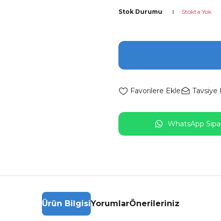
Stok Durumu
Stokta Yok
Tavsiye 
WhatsApp Sipar
Ürün Bilgisi
Yorumlar
Önerileriniz