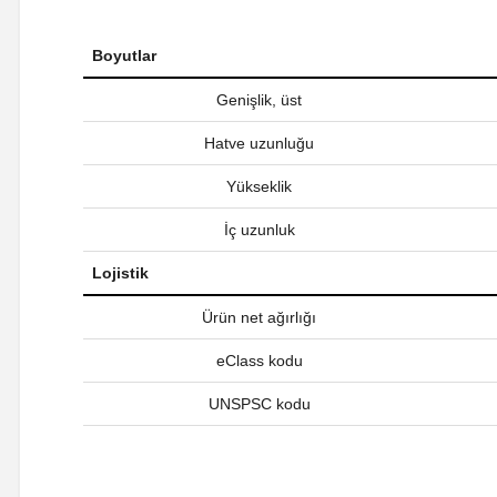
Boyutlar
Genişlik, üst
Hatve uzunluğu
Yükseklik
İç uzunluk
Lojistik
Ürün net ağırlığı
eClass kodu
UNSPSC kodu
Bu ürünün fiyat bilgisi, resim, ürün açıklamalarında ve diğer ko