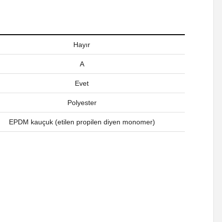
Hayır
A
Evet
Polyester
EPDM kauçuk (etilen propilen diyen monomer)
a iletebilirsiniz.