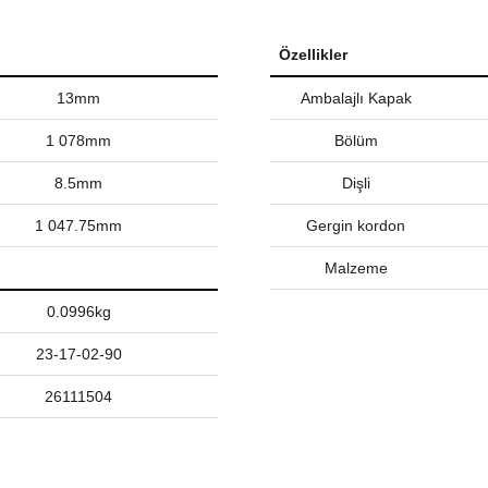
Özellikler
13mm
Ambalajlı Kapak
1 078mm
Bölüm
8.5mm
Dişli
1 047.75mm
Gergin kordon
Malzeme
0.0996kg
23-17-02-90
26111504
nularda yetersiz gördüğünüz noktaları öneri formunu kullanarak tarafımız