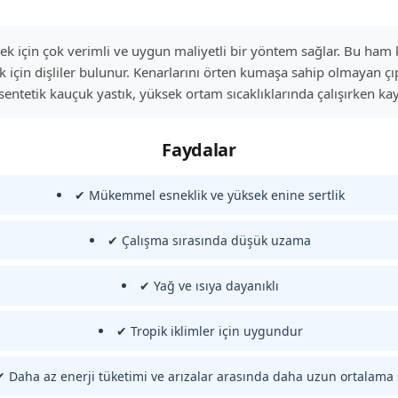
mek için çok verimli ve uygun maliyetli bir yöntem sağlar. Bu ham ke
için dişliler bulunur. Kenarlarını örten kumaşa sahip olmayan ç
tetik kauçuk yastık, yüksek ortam sıcaklıklarında çalışırken kayı
Faydalar
✔ Mükemmel esneklik ve yüksek enine sertlik
✔ Çalışma sırasında düşük uzama
✔ Yağ ve ısıya dayanıklı
✔ Tropik iklimler için uygundur
✔ Daha az enerji tüketimi ve arızalar arasında daha uzun ortalama