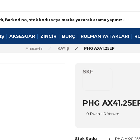
IŞ
AKSESUAR
ZİNCİR
BURÇ
RULMAN YATAKLARI
R
Anasayfa
KAYIŞ
PHG AX41.25EP
SKF
PHG AX41.25E
0 Puan - 0 Yorum
Stok Kodu
PHG AX41.25