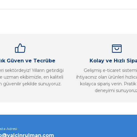
Bu ürüne ilk yorumu siz yapın!
Yorum Yaz
llık Güven ve Tecrübe
Kolay ve Hızlı Sipa
i sektördeyiz! Yılların getirdiği
Gelişmiş e-ticaret sistem
 uzman ekibimizle, en kaliteli
ihtiyacınız olan ürünleri hızlı
n güvenilir şekilde sunuyoruz.
kolayca sipariş verin. Pratik 
deneyimi sunuyoruz
Gönder
sta Adresi
fo@yalcinrulman.com