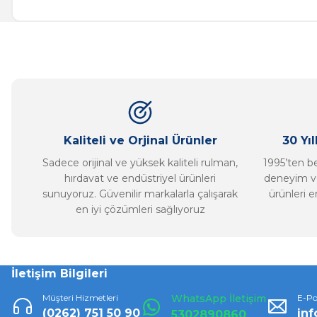
Görüş ve önerileriniz için teşekkür ederiz.
Ürün resmi kalitesiz, bozuk veya görüntülenemiyor.
Ürün açıklamasında eksik bilgiler bulunuyor.
Ürün bilgilerinde hatalar bulunuyor.
Ürün fiyatı diğer sitelerden daha pahalı.
Bu ürüne benzer farklı alternatifler olmalı.
Kaliteli ve Orjinal Ürünler
30 Yı
Sadece orijinal ve yüksek kaliteli rulman,
1995’ten ber
hırdavat ve endüstriyel ürünleri
deneyim ve
sunuyoruz. Güvenilir markalarla çalışarak
ürünleri e
en iyi çözümleri sağlıyoruz
İletişim Bilgileri
Müşteri Hizmetleri
WhatsApp İletişim
E-Po
(0262) 751 50 90
in
5302890860