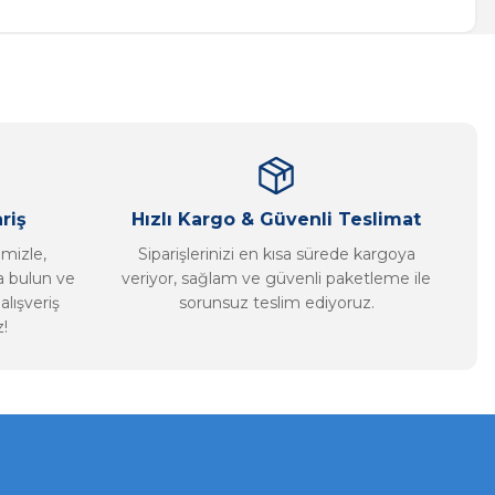
riş
Hızlı Kargo & Güvenli Teslimat
imizle,
Siparişlerinizi en kısa sürede kargoya
ca bulun ve
veriyor, sağlam ve güvenli paketleme ile
alışveriş
sorunsuz teslim ediyoruz.
!