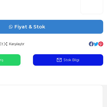
Fiyat & Stok
Et
Karşılaştır
iş
Stok Bilgi