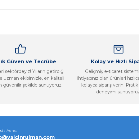
Bu ürüne ilk yorumu siz yapın!
Yorum Yaz
llık Güven ve Tecrübe
Kolay ve Hızlı Sipa
i sektördeyiz! Yılların getirdiği
Gelişmiş e-ticaret sistem
 uzman ekibimizle, en kaliteli
ihtiyacınız olan ürünleri hızlı
n güvenilir şekilde sunuyoruz.
kolayca sipariş verin. Pratik 
deneyimi sunuyoruz
Gönder
sta Adresi
fo@yalcinrulman.com