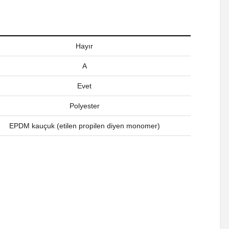
Hayır
A
Evet
Polyester
EPDM kauçuk (etilen propilen diyen monomer)
a iletebilirsiniz.