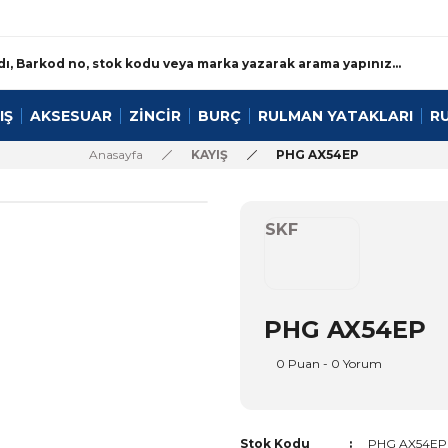
IŞ
AKSESUAR
ZİNCİR
BURÇ
RULMAN YATAKLARI
R
Anasayfa
KAYIŞ
PHG AX54EP
SKF
PHG AX54EP
0 Puan - 0 Yorum
Stok Kodu
PHG AX54EP