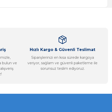
riş
Hızlı Kargo & Güvenli Teslimat
imizle,
Siparişlerinizi en kısa sürede kargoya
ca bulun ve
veriyor, sağlam ve güvenli paketleme ile
alışveriş
sorunsuz teslim ediyoruz.
!