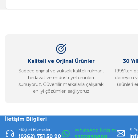
Görüş ve önerileriniz için teşekkür ederiz.
Ürün resmi kalitesiz, bozuk veya görüntülenemiyor.
Ürün açıklamasında eksik bilgiler bulunuyor.
Ürün bilgilerinde hatalar bulunuyor.
Ürün fiyatı diğer sitelerden daha pahalı.
Bu ürüne benzer farklı alternatifler olmalı.
Kaliteli ve Orjinal Ürünler
30 Yı
Sadece orijinal ve yüksek kaliteli rulman,
1995’ten ber
hırdavat ve endüstriyel ürünleri
deneyim ve
sunuyoruz. Güvenilir markalarla çalışarak
ürünleri e
en iyi çözümleri sağlıyoruz
İletişim Bilgileri
Müşteri Hizmetleri
WhatsApp İletişim
E-Po
(0262) 751 50 90
in
5302890860