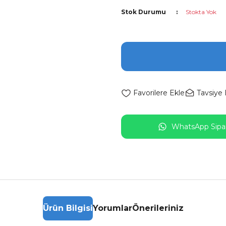
Stok Durumu
Stokta Yok
Tavsiye 
WhatsApp Sipar
Ürün Bilgisi
Yorumlar
Önerileriniz