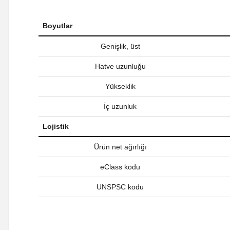
Boyutlar
Genişlik, üst
Hatve uzunluğu
Yükseklik
İç uzunluk
Lojistik
Ürün net ağırlığı
eClass kodu
UNSPSC kodu
Bu ürünün fiyat bilgisi, resim, ürün açıklamalarında ve diğer ko