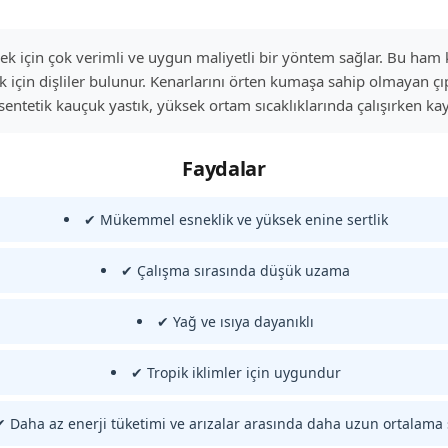
mek için çok verimli ve uygun maliyetli bir yöntem sağlar. Bu ham ke
için dişliler bulunur. Kenarlarını örten kumaşa sahip olmayan ç
tetik kauçuk yastık, yüksek ortam sıcaklıklarında çalışırken kayı
Faydalar
✔ Mükemmel esneklik ve yüksek enine sertlik
✔ Çalışma sırasında düşük uzama
✔ Yağ ve ısıya dayanıklı
✔ Tropik iklimler için uygundur
✔ Daha az enerji tüketimi ve arızalar arasında daha uzun ortalama