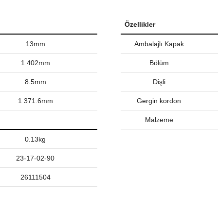
Özellikler
13mm
Ambalajlı Kapak
1 402mm
Bölüm
8.5mm
Dişli
1 371.6mm
Gergin kordon
Malzeme
0.13kg
23-17-02-90
26111504
nularda yetersiz gördüğünüz noktaları öneri formunu kullanarak tarafımız