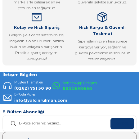
markalarla çalışarak en iyi
güvenilir şekilde sunuyoruz.
Ürün fiyatı diğer sitelerden daha pahalı.
çözümleri sağlıyoruz
Bu ürüne benzer farklı alternatifler olmalı.
Kolay ve Hızlı Sipariş
Hızlı Kargo & Güvenli
Teslimat
Gelişmiş e-ticaret sistemimizle,
ihtiyacınız olan ürünleri hızlıca
Siparişlerinizi en kısa sürede
bulun ve kolayca sipariş verin.
kargoya veriyor, sağlam ve
Pratik alışveriş deneyimi
güvenli paketleme ile sorunsuz
Gönder
sunuyoruz!
teslim ediyoruz.
İletişim Bilgileri
Müşteri Hizmetleri
WhatsApp İletişim
(0262) 751 50 90
5302890860
E-Posta Adresi
info@yalcinrulman.com
E-Bülten Aboneliği
KAYDOL