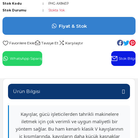
Stok Kodu
PHG AX84EP
l Rulman
Stok Durumu
Stokta Yok
 Rulman
Fiyat & Stok
ulman
Tavsiye Et
Karşılaştır
n
WhatsApp Sipariş
Stok Bilgi
ı
ralı Rulman
Ürün Bilgisi
ik Makaralı Rulman
Kayışlar, gücü işleticilerden tahrikli makinelere
iletmek için çok verimli ve uygun maliyetli bir
yöntem sağlar. Bu ham kenarlı klasik V kayışlarının
iç kısımlarında, kayışların daha küçük kasnaklar