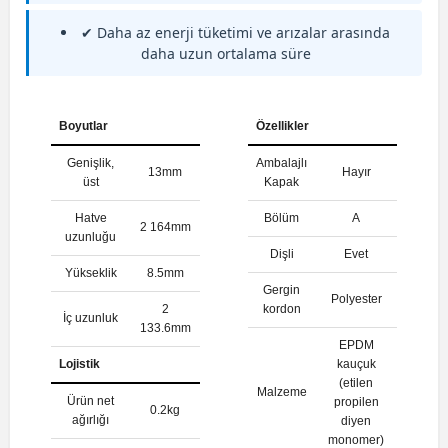
✔ Daha az enerji tüketimi ve arızalar arasında
daha uzun ortalama süre
Boyutlar
Özellikler
Genişlik,
Ambalajlı
13mm
Hayır
üst
Kapak
Hatve
Bölüm
A
2 164mm
uzunluğu
Dişli
Evet
Yükseklik
8.5mm
Gergin
Polyester
2
kordon
İç uzunluk
133.6mm
EPDM
Lojistik
kauçuk
(etilen
Malzeme
Ürün net
propilen
0.2kg
ağırlığı
diyen
monomer)