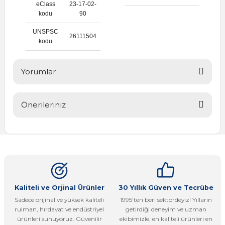
eClass
23-17-02-
kodu
90
UNSPSC
26111504
kodu
Yorumlar
Önerileriniz
Bu ürüne ilk yorumu siz yapın!
Bu ürünün fiyat bilgisi, resim, ürün açıklamalarında ve diğer
konularda yetersiz gördüğünüz noktaları öneri formunu
Yorum Yaz
kullanarak tarafımıza iletebilirsiniz.
Görüş ve önerileriniz için teşekkür ederiz.
Ürün resmi kalitesiz, bozuk veya görüntülenemiyor.
Kaliteli ve Orjinal Ürünler
30 Yıllık Güven ve Tecrübe
Sadece orijinal ve yüksek kaliteli
1995’ten beri sektördeyiz! Yılların
Ürün açıklamasında eksik bilgiler bulunuyor.
rulman, hırdavat ve endüstriyel
getirdiği deneyim ve uzman
Ürün bilgilerinde hatalar bulunuyor.
ürünleri sunuyoruz. Güvenilir
ekibimizle, en kaliteli ürünleri en