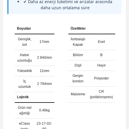
✔ Daha az enerji tüketimi ve arızalar arasında
daha uzun ortalama süre
Boyutlar
Özellikler
Genişlik,
Ambalajlı
17mm
Evet
üst
Kapak
Hatve
Bölüm
B
2 840mm
uzunluğu
Dişli
Hayır
Yükseklik
11mm
Gergin
Polyester
İç
kordon
2 794mm
uzunluk
CR
Malzeme
Lojistik
(polikloropren)
Ürün net
0.46kg
ağırlığı
eClass
23-17-02-
kodu
90