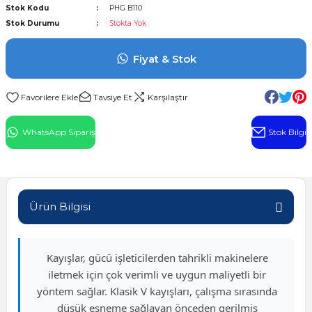
Stok Kodu
PHG B110
l Rulman
Stok Durumu
Stokta Yok
 Rulman
Fiyat & Stok
ulman
Tavsiye Et
Karşılaştır
n
WhatsApp Sipariş
Stok Bilgi
ı
ralı Rulman
Ürün Bilgisi
ik Makaralı Rulman
Kayışlar, gücü işleticilerden tahrikli makinelere
iletmek için çok verimli ve uygun maliyetli bir
yöntem sağlar. Klasik V kayışları, çalışma sırasında
düşük esneme sağlayan önceden gerilmiş