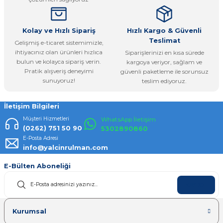
Bu ürüne benzer farklı alternatifler olmalı.
Kolay ve Hızlı Sipariş
Hızlı Kargo & Güvenli
Teslimat
Gelişmiş e-ticaret sistemimizle,
ihtiyacınız olan ürünleri hızlıca
Siparişlerinizi en kısa sürede
bulun ve kolayca sipariş verin.
kargoya veriyor, sağlam ve
Pratik alışveriş deneyimi
güvenli paketleme ile sorunsuz
Gönder
sunuyoruz!
teslim ediyoruz.
İletişim Bilgileri
Müşteri Hizmetleri
WhatsApp İletişim
(0262) 751 50 90
5302890860
E-Posta Adresi
info@yalcinrulman.com
E-Bülten Aboneliği
KAYDOL
Kurumsal