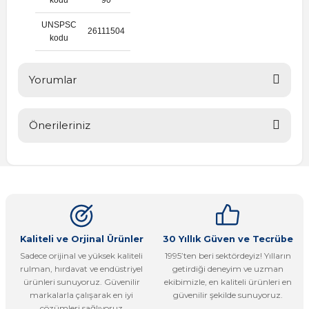
UNSPSC
26111504
kodu
Yorumlar
Önerileriniz
Bu ürüne ilk yorumu siz yapın!
Bu ürünün fiyat bilgisi, resim, ürün açıklamalarında ve diğer
konularda yetersiz gördüğünüz noktaları öneri formunu
Yorum Yaz
kullanarak tarafımıza iletebilirsiniz.
Görüş ve önerileriniz için teşekkür ederiz.
Ürün resmi kalitesiz, bozuk veya görüntülenemiyor.
Kaliteli ve Orjinal Ürünler
30 Yıllık Güven ve Tecrübe
Sadece orijinal ve yüksek kaliteli
1995’ten beri sektördeyiz! Yılların
Ürün açıklamasında eksik bilgiler bulunuyor.
rulman, hırdavat ve endüstriyel
getirdiği deneyim ve uzman
Ürün bilgilerinde hatalar bulunuyor.
ürünleri sunuyoruz. Güvenilir
ekibimizle, en kaliteli ürünleri en
markalarla çalışarak en iyi
güvenilir şekilde sunuyoruz.
Ürün fiyatı diğer sitelerden daha pahalı.
çözümleri sağlıyoruz