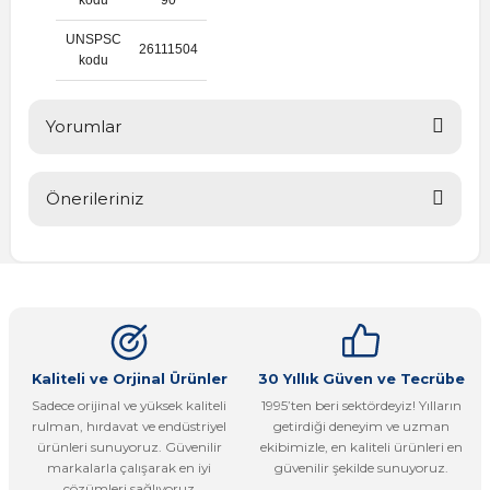
UNSPSC
26111504
kodu
Yorumlar
Önerileriniz
Bu ürüne ilk yorumu siz yapın!
Bu ürünün fiyat bilgisi, resim, ürün açıklamalarında ve diğer
konularda yetersiz gördüğünüz noktaları öneri formunu
Yorum Yaz
kullanarak tarafımıza iletebilirsiniz.
Görüş ve önerileriniz için teşekkür ederiz.
Ürün resmi kalitesiz, bozuk veya görüntülenemiyor.
Kaliteli ve Orjinal Ürünler
30 Yıllık Güven ve Tecrübe
Sadece orijinal ve yüksek kaliteli
1995’ten beri sektördeyiz! Yılların
Ürün açıklamasında eksik bilgiler bulunuyor.
rulman, hırdavat ve endüstriyel
getirdiği deneyim ve uzman
Ürün bilgilerinde hatalar bulunuyor.
ürünleri sunuyoruz. Güvenilir
ekibimizle, en kaliteli ürünleri en
markalarla çalışarak en iyi
güvenilir şekilde sunuyoruz.
Ürün fiyatı diğer sitelerden daha pahalı.
çözümleri sağlıyoruz