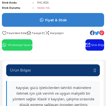
Stok Kodu
PHG B125
l Rulman
Stok Durumu
Stokta Yok
 Rulman
Fiyat & Stok
ulman
Tavsiye Et
Karşılaştır
n
WhatsApp Sipariş
Stok Bilgi
ı
ralı Rulman
Ürün Bilgisi
ik Makaralı Rulman
Kayışlar, gücü işleticilerden tahrikli makinelere
iletmek için çok verimli ve uygun maliyetli bir
yöntem sağlar. Klasik V kayışları, çalışma sırasında
düşük esneme sağlayan önceden gerilmiş