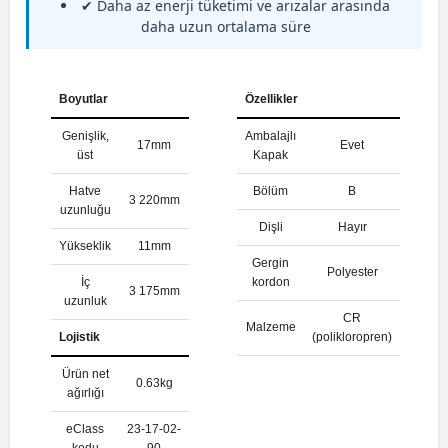
✔ Daha az enerji tüketimi ve arızalar arasında
daha uzun ortalama süre
Boyutlar
Özellikler
Genişlik,
Ambalajlı
17mm
Evet
üst
Kapak
Hatve
Bölüm
B
3 220mm
uzunluğu
Dişli
Hayır
Yükseklik
11mm
Gergin
Polyester
İç
kordon
3 175mm
uzunluk
CR
Malzeme
Lojistik
(polikloropren)
Ürün net
0.63kg
ağırlığı
eClass
23-17-02-
kodu
90