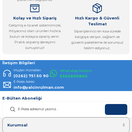
Bu ürüne benzer farklı alternatifler olmalı.
Kolay ve Hızlı Sipariş
Hızlı Kargo & Güvenli
Teslimat
Gelişmiş e-ticaret sistemimizle,
ihtiyacınız olan ürünleri hızlıca
Siparişlerinizi en kısa sürede
bulun ve kolayca sipariş verin.
kargoya veriyor, sağlam ve
Pratik alışveriş deneyimi
güvenli paketleme ile sorunsuz
Gönder
sunuyoruz!
teslim ediyoruz.
İletişim Bilgileri
Müşteri Hizmetleri
WhatsApp İletişim
(0262) 751 50 90
5302890860
E-Posta Adresi
info@yalcinrulman.com
E-Bülten Aboneliği
KAYDOL
Kurumsal