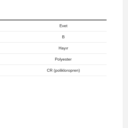
Evet
B
Hayır
Polyester
CR (polikloropren)
a iletebilirsiniz.