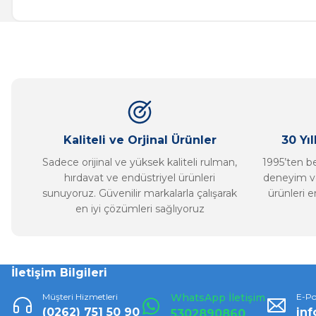
Görüş ve önerileriniz için teşekkür ederiz.
Ürün resmi kalitesiz, bozuk veya görüntülenemiyor.
Ürün açıklamasında eksik bilgiler bulunuyor.
Ürün bilgilerinde hatalar bulunuyor.
Ürün fiyatı diğer sitelerden daha pahalı.
Bu ürüne benzer farklı alternatifler olmalı.
Kaliteli ve Orjinal Ürünler
30 Yı
Sadece orijinal ve yüksek kaliteli rulman,
1995’ten ber
hırdavat ve endüstriyel ürünleri
deneyim ve
sunuyoruz. Güvenilir markalarla çalışarak
ürünleri e
en iyi çözümleri sağlıyoruz
İletişim Bilgileri
Müşteri Hizmetleri
WhatsApp İletişim
E-Po
(0262) 751 50 90
in
5302890860