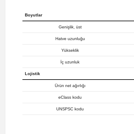
Boyutlar
Genişlik, üst
Hatve uzunluğu
Yükseklik
İç uzunluk
Lojistik
Ürün net ağırlığı
eClass kodu
UNSPSC kodu
Bu ürünün fiyat bilgisi, resim, ürün açıklamalarında ve diğer ko