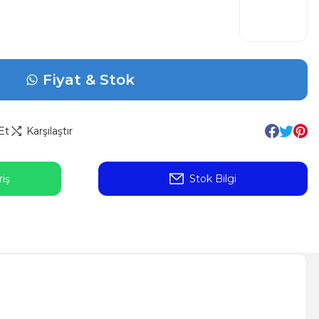
Fiyat & Stok
Et
Karşılaştır
iş
Stok Bilgi