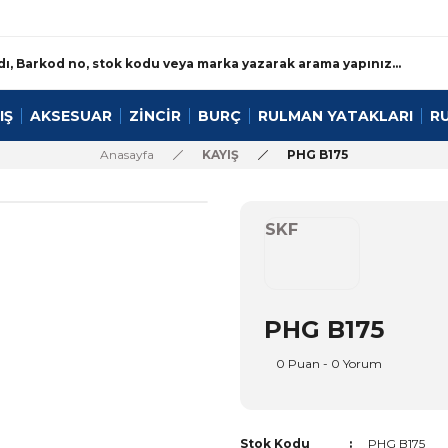
IŞ
AKSESUAR
ZİNCİR
BURÇ
RULMAN YATAKLARI
R
Anasayfa
KAYIŞ
PHG B175
SKF
PHG B175
0 Puan - 0 Yorum
Stok Kodu
PHG B175