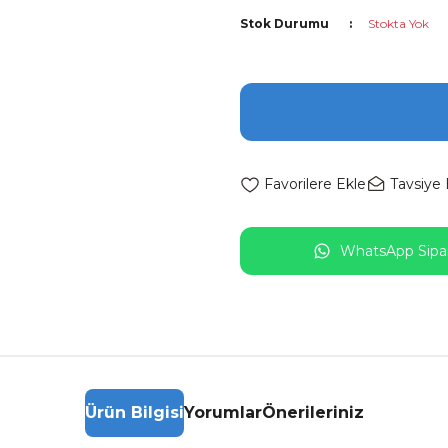
Stok Durumu
Stokta Yok
Tavsiye 
WhatsApp Sipar
Ürün Bilgisi
Yorumlar
Önerileriniz