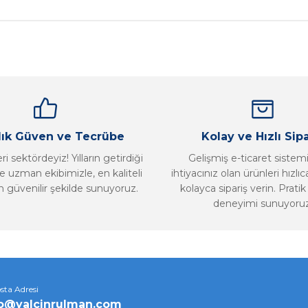
Bu ürüne ilk yorumu siz yapın!
Yorum Yaz
llık Güven ve Tecrübe
Kolay ve Hızlı Sipa
i sektördeyiz! Yılların getirdiği
Gelişmiş e-ticaret sistem
 uzman ekibimizle, en kaliteli
ihtiyacınız olan ürünleri hızlı
n güvenilir şekilde sunuyoruz.
kolayca sipariş verin. Pratik 
deneyimi sunuyoruz
Gönder
sta Adresi
fo@yalcinrulman.com