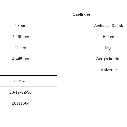
Özellikler
17mm
Ambalajlı Kapak
4 490mm
Bölüm
11mm
Dişli
4 445mm
Gergin kordon
Malzeme
0.93kg
23-17-02-90
26111504
nularda yetersiz gördüğünüz noktaları öneri formunu kullanarak tarafımız