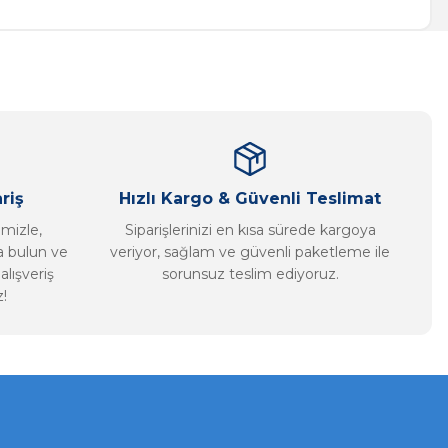
riş
Hızlı Kargo & Güvenli Teslimat
imizle,
Siparişlerinizi en kısa sürede kargoya
ca bulun ve
veriyor, sağlam ve güvenli paketleme ile
alışveriş
sorunsuz teslim ediyoruz.
!