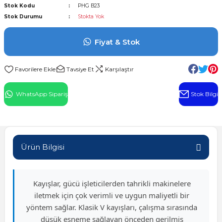
Stok Kodu
PHG B23
l Rulman
Stok Durumu
Stokta Yok
 Rulman
Fiyat & Stok
ulman
Tavsiye Et
Karşılaştır
n
WhatsApp Sipariş
Stok Bilgi
ı
ralı Rulman
Ürün Bilgisi
ik Makaralı Rulman
Kayışlar, gücü işleticilerden tahrikli makinelere
iletmek için çok verimli ve uygun maliyetli bir
yöntem sağlar. Klasik V kayışları, çalışma sırasında
düşük esneme sağlayan önceden gerilmiş