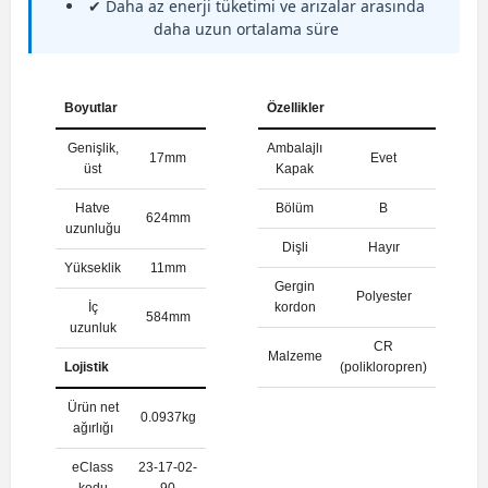
✔ Daha az enerji tüketimi ve arızalar arasında
daha uzun ortalama süre
Boyutlar
Özellikler
Genişlik,
Ambalajlı
17mm
Evet
üst
Kapak
Hatve
Bölüm
B
624mm
uzunluğu
Dişli
Hayır
Yükseklik
11mm
Gergin
Polyester
İç
kordon
584mm
uzunluk
CR
Malzeme
Lojistik
(polikloropren)
Ürün net
0.0937kg
ağırlığı
eClass
23-17-02-
kodu
90