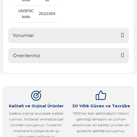
UNSPSC
26111504
kodu
Yorumlar
Önerileriniz
Bu ürüne ilk yorumu siz yapın!
Bu ürünün fiyat bilgisi, resim, ürün açıklamalarında ve diğer
konularda yetersiz gördüğünüz noktaları öneri formunu
Yorum Yaz
kullanarak tarafımıza iletebilirsiniz.
Görüş ve önerileriniz için teşekkür ederiz.
Ürün resmi kalitesiz, bozuk veya görüntülenemiyor.
Kaliteli ve Orjinal Ürünler
30 Yıllık Güven ve Tecrübe
Sadece orijinal ve yüksek kaliteli
1995’ten beri sektördeyiz! Yılların
Ürün açıklamasında eksik bilgiler bulunuyor.
rulman, hırdavat ve endüstriyel
getirdiği deneyim ve uzman
Ürün bilgilerinde hatalar bulunuyor.
ürünleri sunuyoruz. Güvenilir
ekibimizle, en kaliteli ürünleri en
markalarla çalışarak en iyi
güvenilir şekilde sunuyoruz.
Ürün fiyatı diğer sitelerden daha pahalı.
çözümleri sağlıyoruz