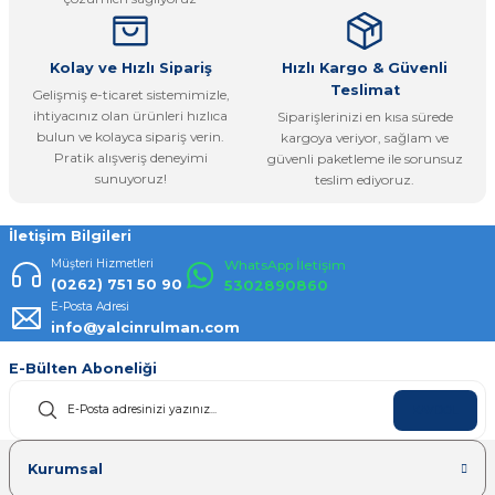
Bu ürüne benzer farklı alternatifler olmalı.
Kolay ve Hızlı Sipariş
Hızlı Kargo & Güvenli
Teslimat
Gelişmiş e-ticaret sistemimizle,
ihtiyacınız olan ürünleri hızlıca
Siparişlerinizi en kısa sürede
bulun ve kolayca sipariş verin.
kargoya veriyor, sağlam ve
Pratik alışveriş deneyimi
güvenli paketleme ile sorunsuz
Gönder
sunuyoruz!
teslim ediyoruz.
İletişim Bilgileri
Müşteri Hizmetleri
WhatsApp İletişim
(0262) 751 50 90
5302890860
E-Posta Adresi
info@yalcinrulman.com
E-Bülten Aboneliği
KAYDOL
Kurumsal