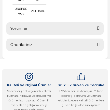
UNSPSC
26111504
kodu
Yorumlar
Önerileriniz
Bu ürüne ilk yorumu siz yapın!
Bu ürünün fiyat bilgisi, resim, ürün açıklamalarında ve diğer
konularda yetersiz gördüğünüz noktaları öneri formunu
Yorum Yaz
kullanarak tarafımıza iletebilirsiniz.
Görüş ve önerileriniz için teşekkür ederiz.
Ürün resmi kalitesiz, bozuk veya görüntülenemiyor.
Kaliteli ve Orjinal Ürünler
30 Yıllık Güven ve Tecrübe
Sadece orijinal ve yüksek kaliteli
1995’ten beri sektördeyiz! Yılların
Ürün açıklamasında eksik bilgiler bulunuyor.
rulman, hırdavat ve endüstriyel
getirdiği deneyim ve uzman
Ürün bilgilerinde hatalar bulunuyor.
ürünleri sunuyoruz. Güvenilir
ekibimizle, en kaliteli ürünleri en
markalarla çalışarak en iyi
güvenilir şekilde sunuyoruz.
Ürün fiyatı diğer sitelerden daha pahalı.
çözümleri sağlıyoruz