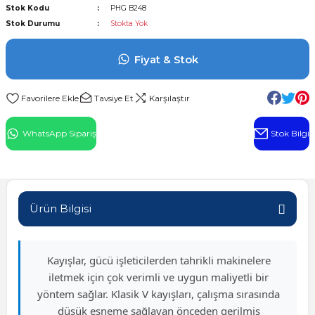
Stok Kodu
PHG B248
l Rulman
Stok Durumu
Stokta Yok
 Rulman
Fiyat & Stok
ulman
Tavsiye Et
Karşılaştır
n
WhatsApp Sipariş
Stok Bilgi
ı
ralı Rulman
Ürün Bilgisi
ik Makaralı Rulman
Kayışlar, gücü işleticilerden tahrikli makinelere
iletmek için çok verimli ve uygun maliyetli bir
yöntem sağlar. Klasik V kayışları, çalışma sırasında
düşük esneme sağlayan önceden gerilmiş