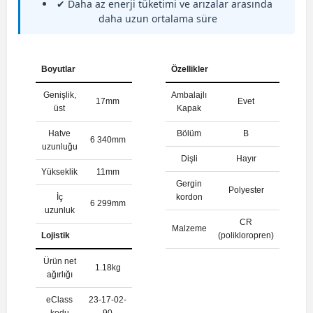
✔ Daha az enerji tüketimi ve arızalar arasında
daha uzun ortalama süre
Boyutlar
Özellikler
Genişlik,
Ambalajlı
17mm
Evet
üst
Kapak
Hatve
Bölüm
B
6 340mm
uzunluğu
Dişli
Hayır
Yükseklik
11mm
Gergin
Polyester
İç
kordon
6 299mm
uzunluk
CR
Malzeme
Lojistik
(polikloropren)
Ürün net
1.18kg
ağırlığı
eClass
23-17-02-
kodu
90