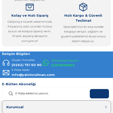
Bu ürüne benzer farklı alternatifler olmalı.
Kolay ve Hızlı Sipariş
Hızlı Kargo & Güvenli
Teslimat
Gelişmiş e-ticaret sistemimizle,
ihtiyacınız olan ürünleri hızlıca
Siparişlerinizi en kısa sürede
bulun ve kolayca sipariş verin.
kargoya veriyor, sağlam ve
Pratik alışveriş deneyimi
güvenli paketleme ile sorunsuz
Gönder
sunuyoruz!
teslim ediyoruz.
İletişim Bilgileri
Müşteri Hizmetleri
WhatsApp İletişim
(0262) 751 50 90
5302890860
E-Posta Adresi
info@yalcinrulman.com
E-Bülten Aboneliği
KAYDOL
Kurumsal