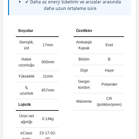
✔ Daha az enerji tüketimi ve arızalar arasında
daha uzun ortalama süre
Boyutlar
Özellikler
Genişlik,
Ambalajlı
17mm
Evet
üst
Kapak
Hatve
Bölüm
B
900mm
uzunluğu
Dişli
Hayır
Yükseklik
11mm
Gergin
Polyester
İç
kordon
857mm
uzunluk
CR
Malzeme
Lojistik
(polikloropren)
Ürün net
0.14kg
ağırlığı
eClass
23-17-02-
kodu
90