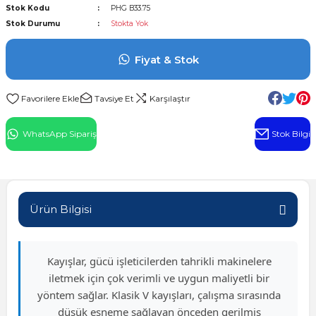
Stok Kodu
PHG B33.75
l Rulman
Stok Durumu
Stokta Yok
 Rulman
Fiyat & Stok
ulman
Tavsiye Et
Karşılaştır
n
WhatsApp Sipariş
Stok Bilgi
ı
ralı Rulman
Ürün Bilgisi
ik Makaralı Rulman
Kayışlar, gücü işleticilerden tahrikli makinelere
iletmek için çok verimli ve uygun maliyetli bir
yöntem sağlar. Klasik V kayışları, çalışma sırasında
düşük esneme sağlayan önceden gerilmiş