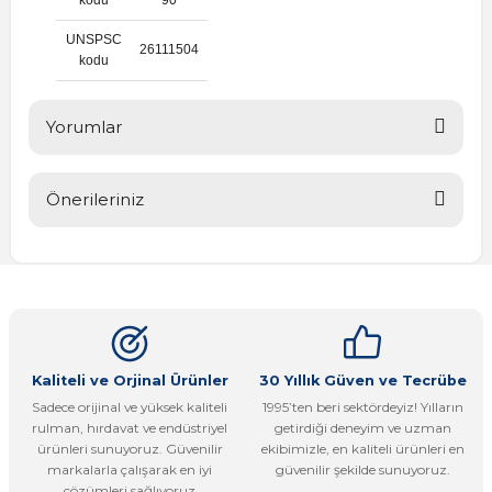
UNSPSC
26111504
kodu
Yorumlar
Önerileriniz
Bu ürüne ilk yorumu siz yapın!
Bu ürünün fiyat bilgisi, resim, ürün açıklamalarında ve diğer
konularda yetersiz gördüğünüz noktaları öneri formunu
Yorum Yaz
kullanarak tarafımıza iletebilirsiniz.
Görüş ve önerileriniz için teşekkür ederiz.
Ürün resmi kalitesiz, bozuk veya görüntülenemiyor.
Kaliteli ve Orjinal Ürünler
30 Yıllık Güven ve Tecrübe
Sadece orijinal ve yüksek kaliteli
1995’ten beri sektördeyiz! Yılların
Ürün açıklamasında eksik bilgiler bulunuyor.
rulman, hırdavat ve endüstriyel
getirdiği deneyim ve uzman
Ürün bilgilerinde hatalar bulunuyor.
ürünleri sunuyoruz. Güvenilir
ekibimizle, en kaliteli ürünleri en
markalarla çalışarak en iyi
güvenilir şekilde sunuyoruz.
Ürün fiyatı diğer sitelerden daha pahalı.
çözümleri sağlıyoruz