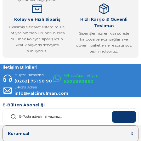
Bu ürüne benzer farklı alternatifler olmalı.
Kolay ve Hızlı Sipariş
Hızlı Kargo & Güvenli
Teslimat
Gelişmiş e-ticaret sistemimizle,
ihtiyacınız olan ürünleri hızlıca
Siparişlerinizi en kısa sürede
bulun ve kolayca sipariş verin.
kargoya veriyor, sağlam ve
Pratik alışveriş deneyimi
güvenli paketleme ile sorunsuz
Gönder
sunuyoruz!
teslim ediyoruz.
İletişim Bilgileri
Müşteri Hizmetleri
WhatsApp İletişim
(0262) 751 50 90
5302890860
E-Posta Adresi
info@yalcinrulman.com
E-Bülten Aboneliği
KAYDOL
Kurumsal