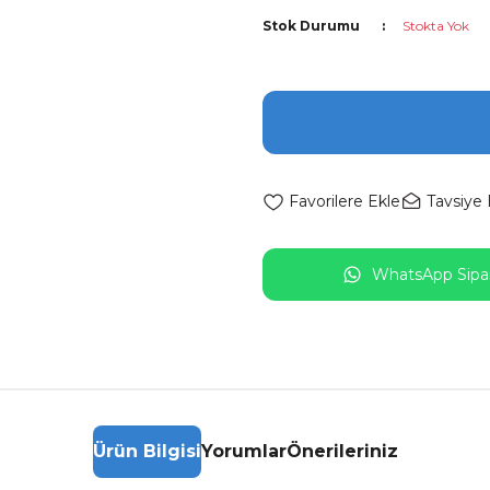
Stok Durumu
Stokta Yok
Tavsiye 
WhatsApp Sipar
Ürün Bilgisi
Yorumlar
Önerileriniz