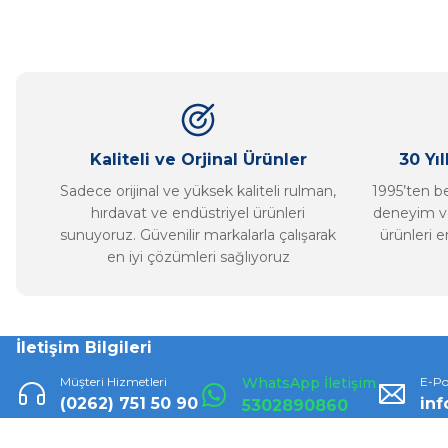
Ürün resmi kalitesiz, bozuk veya görüntülenemiyor.
Ürün açıklamasında eksik bilgiler bulunuyor.
Ürün bilgilerinde hatalar bulunuyor.
Ürün fiyatı diğer sitelerden daha pahalı.
Bu ürüne benzer farklı alternatifler olmalı.
Kaliteli ve Orjinal Ürünler
30 Yı
Sadece orijinal ve yüksek kaliteli rulman,
1995’ten ber
hırdavat ve endüstriyel ürünleri
deneyim ve
sunuyoruz. Güvenilir markalarla çalışarak
ürünleri e
en iyi çözümleri sağlıyoruz
İletişim Bilgileri
Müşteri Hizmetleri
WhatsApp İletişim
E-Po
(0262) 751 50 90
in
5302890860