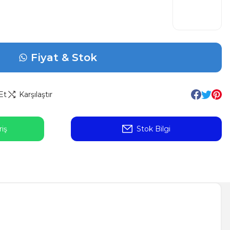
Fiyat & Stok
Et
Karşılaştır
iş
Stok Bilgi