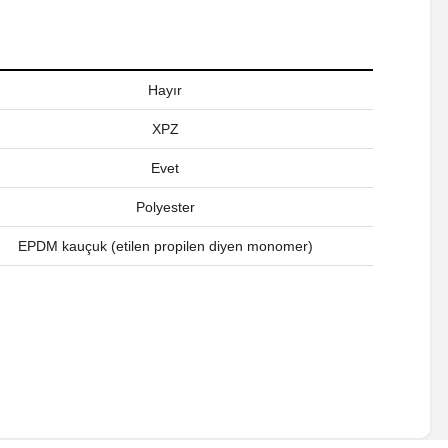
Hayır
XPZ
Evet
Polyester
EPDM kauçuk (etilen propilen diyen monomer)
a iletebilirsiniz.