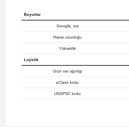
Boyutlar
Genişlik, üst
Hatve uzunluğu
Yükseklik
Lojistik
Ürün net ağırlığı
eClass kodu
UNSPSC kodu
Bu ürünün fiyat bilgisi, resim, ürün açıklamalarında ve diğer ko
Görüş ve önerileriniz için teşekkür ederiz.