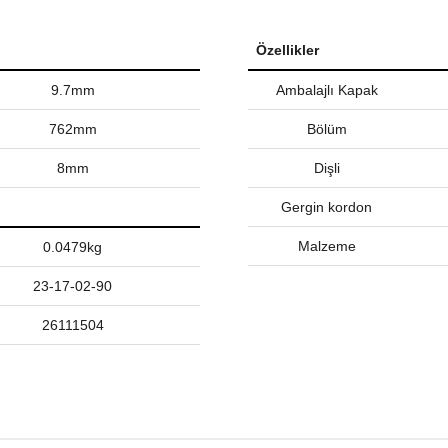
Özellikler
9.7mm
Ambalajlı Kapak
762mm
Bölüm
8mm
Dişli
Gergin kordon
Malzeme
0.0479kg
23-17-02-90
26111504
nularda yetersiz gördüğünüz noktaları öneri formunu kullanarak tarafımız
Bu ürüne ilk yorumu siz yapın!