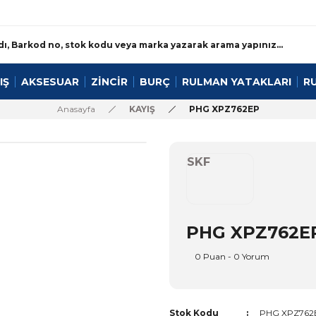
IŞ
AKSESUAR
ZİNCİR
BURÇ
RULMAN YATAKLARI
R
Anasayfa
KAYIŞ
PHG XPZ762EP
SKF
PHG XPZ762E
0 Puan - 0 Yorum
Stok Kodu
PHG XPZ762