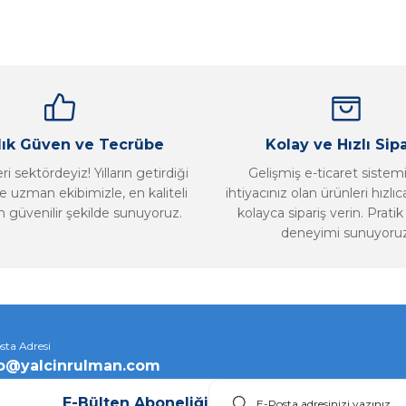
Yorum Yaz
llık Güven ve Tecrübe
Kolay ve Hızlı Sipa
i sektördeyiz! Yılların getirdiği
Gelişmiş e-ticaret sistem
 uzman ekibimizle, en kaliteli
ihtiyacınız olan ürünleri hızlı
n güvenilir şekilde sunuyoruz.
kolayca sipariş verin. Pratik 
deneyimi sunuyoruz
Gönder
sta Adresi
fo@yalcinrulman.com
E-Bülten Aboneliği