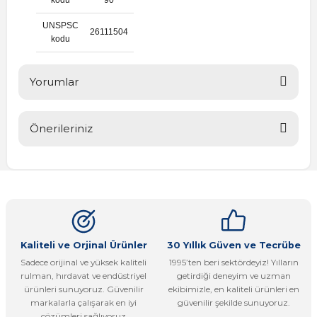
UNSPSC
26111504
kodu
Yorumlar
Önerileriniz
Bu ürüne ilk yorumu siz yapın!
Bu ürünün fiyat bilgisi, resim, ürün açıklamalarında ve diğer
konularda yetersiz gördüğünüz noktaları öneri formunu
Yorum Yaz
kullanarak tarafımıza iletebilirsiniz.
Görüş ve önerileriniz için teşekkür ederiz.
Ürün resmi kalitesiz, bozuk veya görüntülenemiyor.
Kaliteli ve Orjinal Ürünler
30 Yıllık Güven ve Tecrübe
Sadece orijinal ve yüksek kaliteli
1995’ten beri sektördeyiz! Yılların
Ürün açıklamasında eksik bilgiler bulunuyor.
rulman, hırdavat ve endüstriyel
getirdiği deneyim ve uzman
Ürün bilgilerinde hatalar bulunuyor.
ürünleri sunuyoruz. Güvenilir
ekibimizle, en kaliteli ürünleri en
markalarla çalışarak en iyi
güvenilir şekilde sunuyoruz.
Ürün fiyatı diğer sitelerden daha pahalı.
çözümleri sağlıyoruz