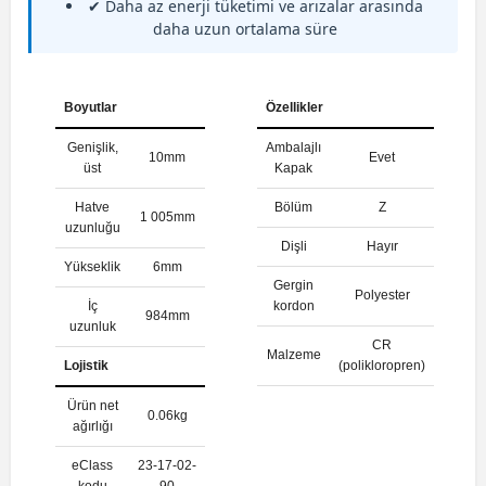
✔ Daha az enerji tüketimi ve arızalar arasında
daha uzun ortalama süre
Boyutlar
Özellikler
Genişlik,
Ambalajlı
10mm
Evet
üst
Kapak
Hatve
Bölüm
Z
1 005mm
uzunluğu
Dişli
Hayır
Yükseklik
6mm
Gergin
Polyester
İç
kordon
984mm
uzunluk
CR
Malzeme
Lojistik
(polikloropren)
Ürün net
0.06kg
ağırlığı
eClass
23-17-02-
kodu
90