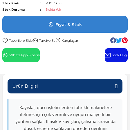
Stok Kodu
PHG Z38.75
l Rulman
Stok Durumu
Stokta Yok
 Rulman
Fiyat & Stok
ulman
Tavsiye Et
Karşılaştır
n
WhatsApp Sipariş
Stok Bilgi
ı
ralı Rulman
Ürün Bilgisi
ik Makaralı Rulman
Kayışlar, gücü işleticilerden tahrikli makinelere
iletmek için çok verimli ve uygun maliyetli bir
yöntem sağlar. Klasik V kayışları, çalışma sırasında
düşük esneme sağlayan önceden gerilmiş