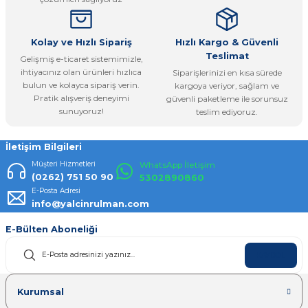
Bu ürüne benzer farklı alternatifler olmalı.
Kolay ve Hızlı Sipariş
Hızlı Kargo & Güvenli
Teslimat
Gelişmiş e-ticaret sistemimizle,
ihtiyacınız olan ürünleri hızlıca
Siparişlerinizi en kısa sürede
bulun ve kolayca sipariş verin.
kargoya veriyor, sağlam ve
Pratik alışveriş deneyimi
güvenli paketleme ile sorunsuz
Gönder
sunuyoruz!
teslim ediyoruz.
İletişim Bilgileri
Müşteri Hizmetleri
WhatsApp İletişim
(0262) 751 50 90
5302890860
E-Posta Adresi
info@yalcinrulman.com
E-Bülten Aboneliği
KAYDOL
Kurumsal