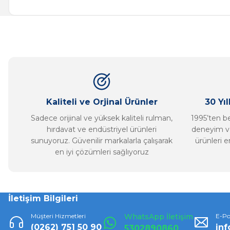
Görüş ve önerileriniz için teşekkür ederiz.
Ürün resmi kalitesiz, bozuk veya görüntülenemiyor.
Ürün açıklamasında eksik bilgiler bulunuyor.
Ürün bilgilerinde hatalar bulunuyor.
Ürün fiyatı diğer sitelerden daha pahalı.
Bu ürüne benzer farklı alternatifler olmalı.
Kaliteli ve Orjinal Ürünler
30 Yı
Sadece orijinal ve yüksek kaliteli rulman,
1995’ten ber
hırdavat ve endüstriyel ürünleri
deneyim ve
sunuyoruz. Güvenilir markalarla çalışarak
ürünleri e
en iyi çözümleri sağlıyoruz
İletişim Bilgileri
Müşteri Hizmetleri
WhatsApp İletişim
E-Po
(0262) 751 50 90
in
5302890860