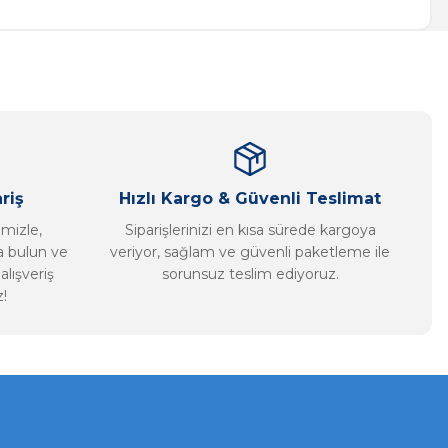
riş
Hızlı Kargo & Güvenli Teslimat
imizle,
Siparişlerinizi en kısa sürede kargoya
ca bulun ve
veriyor, sağlam ve güvenli paketleme ile
alışveriş
sorunsuz teslim ediyoruz.
!