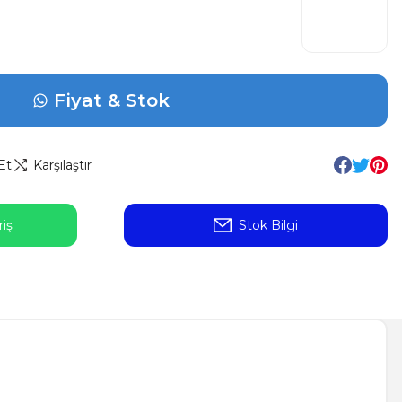
Fiyat & Stok
Et
Karşılaştır
iş
Stok Bilgi