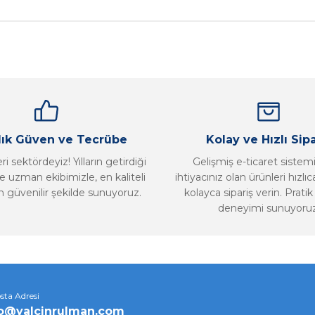
Bu ürüne ilk yorumu siz yapın!
Yorum Yaz
llık Güven ve Tecrübe
Kolay ve Hızlı Sipa
i sektördeyiz! Yılların getirdiği
Gelişmiş e-ticaret sistem
 uzman ekibimizle, en kaliteli
ihtiyacınız olan ürünleri hızlı
n güvenilir şekilde sunuyoruz.
kolayca sipariş verin. Pratik 
deneyimi sunuyoruz
Gönder
sta Adresi
fo@yalcinrulman.com