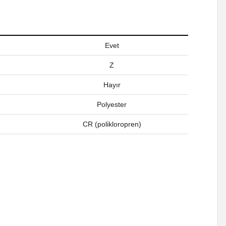
Evet
Z
Hayır
Polyester
CR (polikloropren)
a iletebilirsiniz.