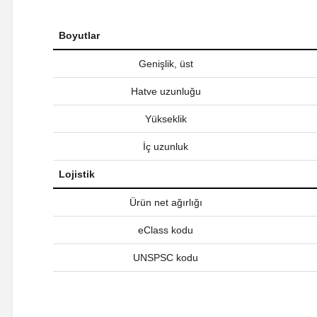
Boyutlar
Genişlik, üst
Hatve uzunluğu
Yükseklik
İç uzunluk
Lojistik
Ürün net ağırlığı
eClass kodu
UNSPSC kodu
Bu ürünün fiyat bilgisi, resim, ürün açıklamalarında ve diğer ko