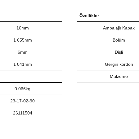
Özellikler
10mm
Ambalajlı Kapak
1 055mm
Bölüm
6mm
Dişli
1 041mm
Gergin kordon
Malzeme
0.066kg
23-17-02-90
26111504
nularda yetersiz gördüğünüz noktaları öneri formunu kullanarak tarafımız