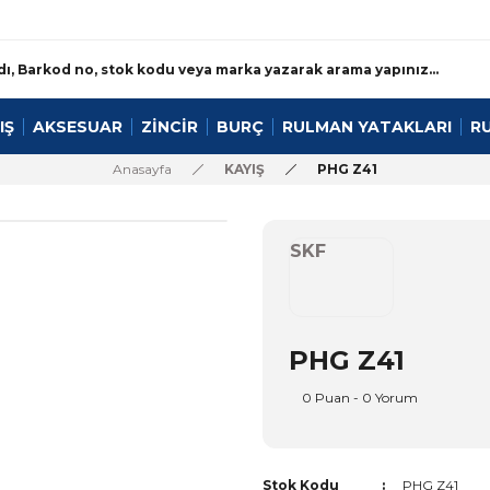
IŞ
AKSESUAR
ZİNCİR
BURÇ
RULMAN YATAKLARI
R
Anasayfa
KAYIŞ
PHG Z41
SKF
PHG Z41
0 Puan - 0 Yorum
Stok Kodu
PHG Z41