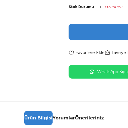
Stok Durumu
Stokta Yok
Tavsiye 
WhatsApp Sipar
Ürün Bilgisi
Yorumlar
Önerileriniz