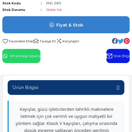
Stok Kodu
PHG Z47.5
l Rulman
Stok Durumu
Stokta Yok
 Rulman
Fiyat & Stok
ulman
Tavsiye Et
Karşılaştır
n
WhatsApp Sipariş
Stok Bilgi
ı
ralı Rulman
Ürün Bilgisi
ik Makaralı Rulman
Kayışlar, gücü işleticilerden tahrikli makinelere
iletmek için çok verimli ve uygun maliyetli bir
yöntem sağlar. Klasik V kayışları, çalışma sırasında
düşük esneme sağlayan önceden gerilmiş