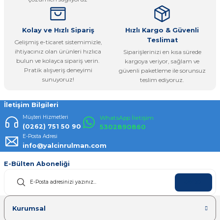
Bu ürüne benzer farklı alternatifler olmalı.
Kolay ve Hızlı Sipariş
Hızlı Kargo & Güvenli
Teslimat
Gelişmiş e-ticaret sistemimizle,
ihtiyacınız olan ürünleri hızlıca
Siparişlerinizi en kısa sürede
bulun ve kolayca sipariş verin.
kargoya veriyor, sağlam ve
Pratik alışveriş deneyimi
güvenli paketleme ile sorunsuz
Gönder
sunuyoruz!
teslim ediyoruz.
İletişim Bilgileri
Müşteri Hizmetleri
WhatsApp İletişim
(0262) 751 50 90
5302890860
E-Posta Adresi
info@yalcinrulman.com
E-Bülten Aboneliği
KAYDOL
Kurumsal