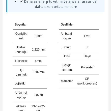
✔ Daha az enerji tüketimi ve arızalar arasında
daha uzun ortalama süre
Boyutlar
Özellikler
Genişlik,
Ambalajlı
10mm
Evet
üst
Kapak
Hatve
Bölüm
Z
1 225mm
uzunluğu
Dişli
Hayır
Yükseklik
6mm
Gergin
Polyester
İç
kordon
1 207mm
uzunluk
CR
Malzeme
Lojistik
(polikloropren)
Ürün net
0.07kg
ağırlığı
eClass
23-17-02-
kodu
90