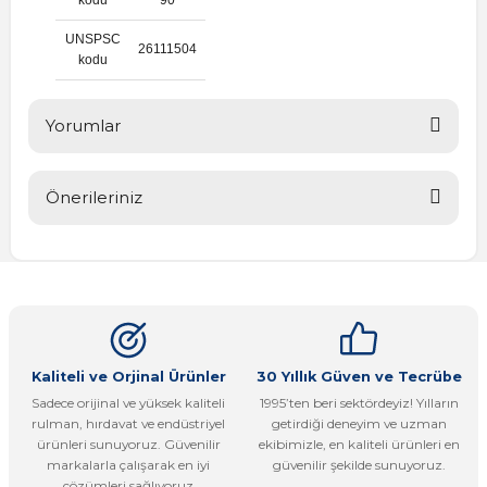
UNSPSC
26111504
kodu
Yorumlar
Önerileriniz
Bu ürüne ilk yorumu siz yapın!
Bu ürünün fiyat bilgisi, resim, ürün açıklamalarında ve diğer
konularda yetersiz gördüğünüz noktaları öneri formunu
Yorum Yaz
kullanarak tarafımıza iletebilirsiniz.
Görüş ve önerileriniz için teşekkür ederiz.
Ürün resmi kalitesiz, bozuk veya görüntülenemiyor.
Kaliteli ve Orjinal Ürünler
30 Yıllık Güven ve Tecrübe
Sadece orijinal ve yüksek kaliteli
1995’ten beri sektördeyiz! Yılların
Ürün açıklamasında eksik bilgiler bulunuyor.
rulman, hırdavat ve endüstriyel
getirdiği deneyim ve uzman
Ürün bilgilerinde hatalar bulunuyor.
ürünleri sunuyoruz. Güvenilir
ekibimizle, en kaliteli ürünleri en
markalarla çalışarak en iyi
güvenilir şekilde sunuyoruz.
Ürün fiyatı diğer sitelerden daha pahalı.
çözümleri sağlıyoruz