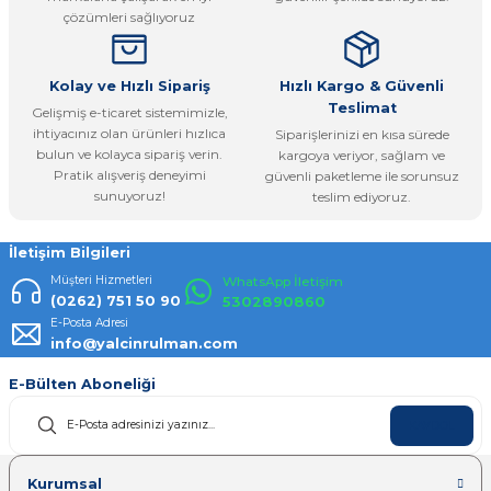
Ürün fiyatı diğer sitelerden daha pahalı.
çözümleri sağlıyoruz
Bu ürüne benzer farklı alternatifler olmalı.
Kolay ve Hızlı Sipariş
Hızlı Kargo & Güvenli
Teslimat
Gelişmiş e-ticaret sistemimizle,
ihtiyacınız olan ürünleri hızlıca
Siparişlerinizi en kısa sürede
bulun ve kolayca sipariş verin.
kargoya veriyor, sağlam ve
Pratik alışveriş deneyimi
güvenli paketleme ile sorunsuz
Gönder
sunuyoruz!
teslim ediyoruz.
İletişim Bilgileri
Müşteri Hizmetleri
WhatsApp İletişim
(0262) 751 50 90
5302890860
E-Posta Adresi
info@yalcinrulman.com
E-Bülten Aboneliği
KAYDOL
Kurumsal