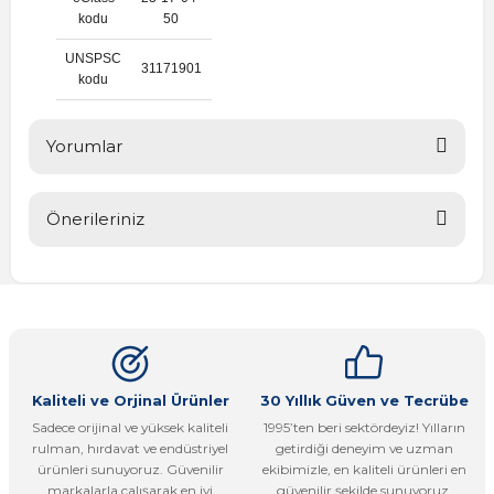
kodu
50
UNSPSC
31171901
kodu
Yorumlar
Önerileriniz
Bu ürüne ilk yorumu siz yapın!
Bu ürünün fiyat bilgisi, resim, ürün açıklamalarında ve diğer
konularda yetersiz gördüğünüz noktaları öneri formunu
Yorum Yaz
kullanarak tarafımıza iletebilirsiniz.
Görüş ve önerileriniz için teşekkür ederiz.
Ürün resmi kalitesiz, bozuk veya görüntülenemiyor.
Kaliteli ve Orjinal Ürünler
30 Yıllık Güven ve Tecrübe
Sadece orijinal ve yüksek kaliteli
1995’ten beri sektördeyiz! Yılların
Ürün açıklamasında eksik bilgiler bulunuyor.
rulman, hırdavat ve endüstriyel
getirdiği deneyim ve uzman
Ürün bilgilerinde hatalar bulunuyor.
ürünleri sunuyoruz. Güvenilir
ekibimizle, en kaliteli ürünleri en
markalarla çalışarak en iyi
güvenilir şekilde sunuyoruz.