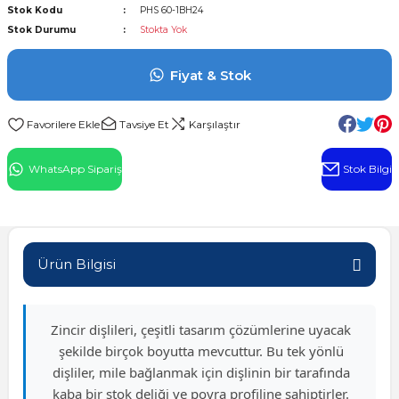
Stok Kodu
PHS 60-1BH24
l Rulman
Stok Durumu
Stokta Yok
 Rulman
Fiyat & Stok
ulman
Tavsiye Et
Karşılaştır
n
WhatsApp Sipariş
Stok Bilgi
ı
ralı Rulman
Ürün Bilgisi
ik Makaralı Rulman
Zincir dişlileri, çeşitli tasarım çözümlerine uyacak
şekilde birçok boyutta mevcuttur. Bu tek yönlü
dişliler, mile bağlanmak için dişlinin bir tarafında
kaba bir stok deliği ve poyra profiline sahiptirler.