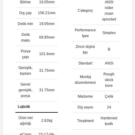
Bölme
19.05mm
ANSI
roller
Category
Dış çap
156.21mm
chain
sprocket
Delik min
19.05mm
Performance
Simplex
Delik
type
69.85mm
maks
Zincir dişlisi
B
Porya
tipi
101.6mm
çapı
Standart
ANSI
Genişlik,
31.75mm
toplam
Rough
Montaj
stock
düzenlemesi
Genel
bore
genişlik,
31.75mm
porya
Malzeme
Çelik
Lojistik
Diş sayısı
24
Ürün net
Hardened
2.62kg
Treatment
ağırlığı
teeth
eClass
23-17-04-