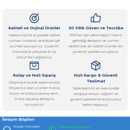
konularda yetersiz gördüğünüz noktaları öneri formunu
Yorum Yaz
kullanarak tarafımıza iletebilirsiniz.
Görüş ve önerileriniz için teşekkür ederiz.
Ürün resmi kalitesiz, bozuk veya görüntülenemiyor.
Kaliteli ve Orjinal Ürünler
30 Yıllık Güven ve Tecrübe
Sadece orijinal ve yüksek kaliteli
1995’ten beri sektördeyiz! Yılların
Ürün açıklamasında eksik bilgiler bulunuyor.
rulman, hırdavat ve endüstriyel
getirdiği deneyim ve uzman
Ürün bilgilerinde hatalar bulunuyor.
ürünleri sunuyoruz. Güvenilir
ekibimizle, en kaliteli ürünleri en
markalarla çalışarak en iyi
güvenilir şekilde sunuyoruz.
Ürün fiyatı diğer sitelerden daha pahalı.
çözümleri sağlıyoruz
Bu ürüne benzer farklı alternatifler olmalı.
Kolay ve Hızlı Sipariş
Hızlı Kargo & Güvenli
Teslimat
Gelişmiş e-ticaret sistemimizle,
ihtiyacınız olan ürünleri hızlıca
Siparişlerinizi en kısa sürede
bulun ve kolayca sipariş verin.
kargoya veriyor, sağlam ve
Pratik alışveriş deneyimi
güvenli paketleme ile sorunsuz
Gönder
sunuyoruz!
teslim ediyoruz.
İletişim Bilgileri
Müşteri Hizmetleri
WhatsApp İletişim