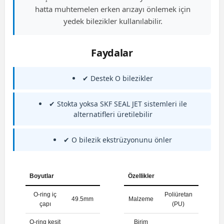
hatta muhtemelen erken arızayı önlemek için
yedek bilezikler kullanılabilir.
Faydalar
✔ Destek O bilezikler
✔ Stokta yoksa SKF SEAL JET sistemleri ile
alternatifleri üretilebilir
✔ O bilezik ekstrüzyonunu önler
Boyutlar
Özellikler
O-ring iç
Poliüretan
49.5mm
Malzeme
çapı
(PU)
O-ring kesit
Birim