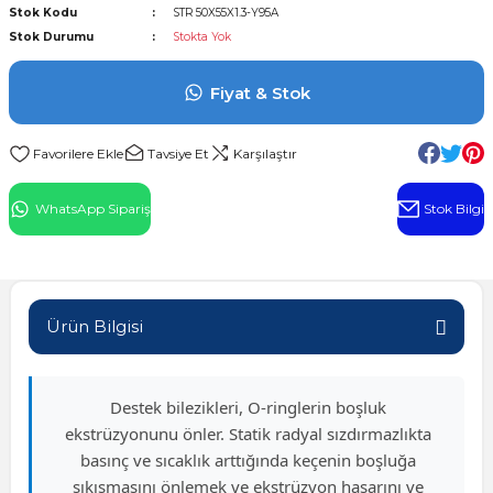
Stok Kodu
STR 50X55X1.3-Y95A
l Rulman
Stok Durumu
Stokta Yok
 Rulman
Fiyat & Stok
ulman
Tavsiye Et
Karşılaştır
n
WhatsApp Sipariş
Stok Bilgi
ı
ralı Rulman
Ürün Bilgisi
ik Makaralı Rulman
Destek bilezikleri, O-ringlerin boşluk
ekstrüzyonunu önler. Statik radyal sızdırmazlıkta
basınç ve sıcaklık arttığında keçenin boşluğa
sıkışmasını önlemek ve ekstrüzyon hasarını ve