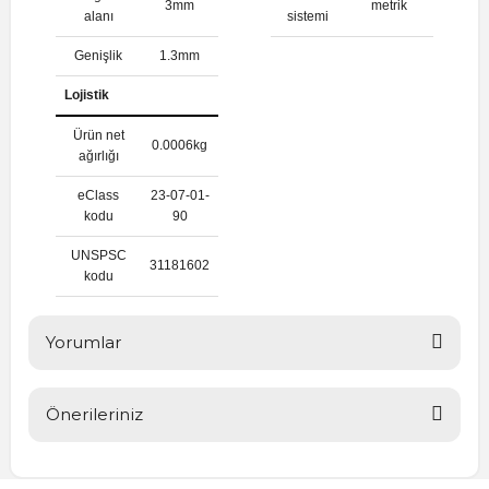
3mm
metrik
alanı
sistemi
Genişlik
1.3mm
Lojistik
Ürün net
0.0006kg
ağırlığı
eClass
23-07-01-
kodu
90
UNSPSC
31181602
kodu
Yorumlar
Önerileriniz
Bu ürüne ilk yorumu siz yapın!
Bu ürünün fiyat bilgisi, resim, ürün açıklamalarında ve diğer